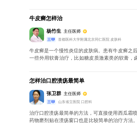
允许可以进行手术治疗，如大隐静脉高位结扎术
精索静脉高位结扎来治疗。对于胃底静脉曲张，
体情况来治疗，必要时可考虑门体静脉分流术。
牛皮癣怎样治
杨竹生
主任医师
首都医科大学附属北京同仁医院 皮肤科
牛皮癣是一个慢性炎症的皮肤病。患有牛皮癣之
一些外用软膏治疗，比如糖皮质激素类的软膏，
用药，比如维生素d3以及他扎罗汀。卡泊三醇和
怎样治口腔溃疡最简单
张卫群
主任医师
山东省立医院 口腔科
治疗口腔溃疡最简单的方法，可直接使用西瓜霜
药物磨剂贴在溃疡窗口也是比较简单的治疗方法。另
的四环素液，也是较好的便捷治疗方式。另外，
素，，环境因素，以及自身的免疫因素有关，所