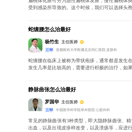
扁桃体化脓可分为急性扁桃体发脓，慢性扁桃体
受到感染所导致的。这个时候，我们可以选择头
口服液配合治疗。还有部分患者会选择雾化吸入
不错，2~3天左右化脓部位就会逐渐好转。
蛇缠腰怎么治最好
杨竹生
主任医师
首都医科大学附属北京同仁医院 皮肤科
蛇缠腰在临床上被称为带状疱疹，通常都是发生
发生几率是比较高的，需要进行积极的治疗，如果
洛韦等抗病毒药物进行治疗，然后再搭配甲钴胺
患者来说还可以服用布洛芬等。
静脉曲张怎么治最好
罗国华
主任医师
中国医学科学院阜外医院 心脏外科
常见的静脉曲张有3种类型，即大隐静脉曲张、
出血，以及出现皮疹样改变，以及溃疡等，应进