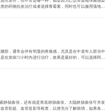
炎急性发作，但不管是哪一种，都是因为乙型溶血链球菌感染
孢类的药物抗炎治疗或者选择青霉素，同时也可以服用蒲地蓝
，比如用激素类的药物进行雾化吸入，这样的治疗效果都非常
在腰部，通常会伴有明显的疼痛感，尤其是在中老年人群当中
是在发病72小时内进行治疗，效果是最好的，可以选择阿昔
、腺苷钴胺等具有营养神经作用的药物，对于疼痛比较严重的
精索静脉曲张，还有就是胃底静脉曲张。大隐静脉曲张可并发
行血管彩超、血管造影等检查，以便充分了解病情，如果条件