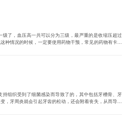
一级了，血压高一共可以分为三级，最严重的是收缩压超过
出现这种情况的时候，一定要使用药物干预，常见的药物有卡托
活习惯，在饮食上应该保持低盐，低胆固醇，不要吃过于油腻
些水果蔬菜，可适当进行体育运动。
支持组织受到了细菌感染而导致了的，其中包括牙槽骨、牙
改变，牙周炎就会引起牙齿的松动，还会附着丧失，从而导致
斜、牙齿移位以及食物嵌塞等多种临床表现。所以在治疗牙周
发生牙齿脱落。最好的牙周炎治疗方法就是把菌斑去除掉，可
除牙龈以上和其牙龈以下根面上的牙结石、细菌软垢等，牙周