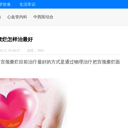
学饮食
生活常识
内
心血管内科
中西医结合
糜烂怎样治最好
-12 16:44:47
浏览：3965
。宫颈糜烂目前治疗最好的方式是通过物理治疗把宫颈糜烂面