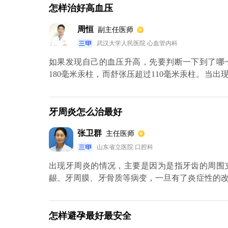
怎样治好高血压
周恒
副主任医师
武汉大学人民医院 心血管内科
如果发现自己的血压升高，先要判断一下到了哪
180毫米汞柱，而舒张压超过110毫米汞柱。当
普利以及硝苯地平。另外，平时也一定要注意生
的食物，也不能够吃动物的肝脏、脂肪等，多吃一
牙周炎怎么治最好
张卫群
主任医师
山东省立医院 口腔科
出现牙周炎的情况，主要是因为是指牙齿的周围
龈、牙周膜、牙骨质等病变，一旦有了炎症性的
了牙齿的牙龈出现萎缩、牙缝开始变大、牙齿倾
炎时，一定要找到病因后才能对应治疗，否则会
以使用超声龈上洁治、根面平整、龈下刮治、去
怎样避孕最好最安全
炎才会得到彻底的治愈。