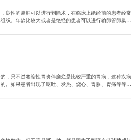
疗，良性的囊肿可以进行剥除术，在临床上绝经前的患者经常
巢组织。年龄比较大或者是绝经的患者可以进行输卵管卵巢切
如果是恶性的囊肿，一定要对原发的囊肿进行切除，手术过后
好的，只不过萎缩性胃炎伴糜烂是比较严重的胃病，这种疾病
生的。如果患者出现了呕吐、发热、烧心、胃胀、胃痛等等症
除了有浅表性胃炎之外，还有一类是萎缩性胃炎。萎缩性胃炎
面是比较粗糙的，而且呈现出颗粒状。治疗萎缩性胃炎伴糜烂
酶合剂等等。