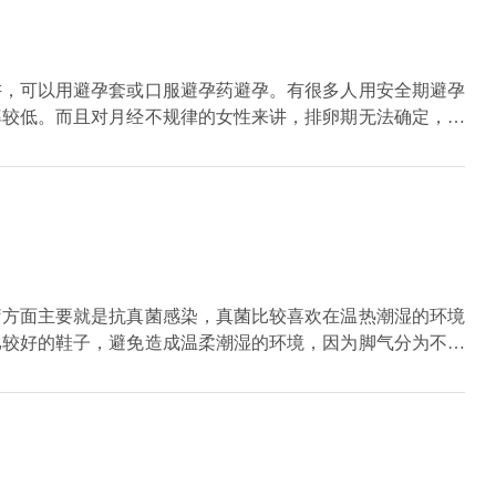
讲，可以用避孕套或口服避孕药避孕。有很多人用安全期避孕
率较低。而且对月经不规律的女性来讲，排卵期无法确定，应
用避孕套避孕，最好不要吃避孕药或其它药物，以免影响宝
妇来讲，不适合使用结扎的方法避孕。处于更年期的妇女如果
因为更年期妇女卵巢功能不稳定，如果吃了避孕药会加重月经
疗方面主要就是抗真菌感染，真菌比较喜欢在温热潮湿的环境
比较好的鞋子，避免造成温柔潮湿的环境，因为脚气分为不同
治疗方面也会存在差异，对症治疗才能达到更好的效果。