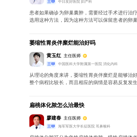
中日友好医院 妇产科
患者如果确诊为卵巢囊肿，需要经过手术进行治
选用这种方法，因为这种方法可以保留患者的卵
除手术，对一侧或者是双侧卵巢进行切除。患者
需要在宫腔内使用药物进行化疗。
萎缩性胃炎伴糜烂能治好吗
黄玉红
主任医师
中国医科大学附属第一医院 消化内科
从理论的角度来讲，萎缩性胃炎伴糜烂是能够治
整个病程比较长，而且相应的病情是容易反复发
状，就有可能是慢性胃炎的表现症状。慢性胃炎
其实就是黏膜腺体萎缩，而且变薄了，粘膜的表
的时候，可以适当的吃一些胰酶片、胃复氨、蛋白
扁桃体化脓怎么治最快
廖建春
主任医师
海军军医大学长征医院 耳鼻喉科