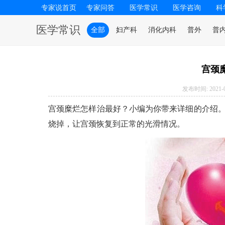
专家说首页
专家问答
医学常识
医学咨询
科
医学常识
全部
妇产科
消化内科
普外
普
宫颈
发布时间: 2021-04
宫颈糜烂怎样治最好？小编为你带来详细的介绍
烧掉，让宫颈恢复到正常的光滑情况。