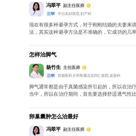
冯翠平
副主任医师
中日友好医院 妇产科
现在有很多种避孕方式，对于刚刚结婚的夫妻来
法，其实这种避孕方法是不准确的，它成功的几
该很容易受孕。如果是处于哺乳期的妇女，可以
宝。结扎手术也可以避孕，但对有生育需求的夫
想要避孕的话，可以用避孕栓，不要吃避孕药，
怎样治脚气
紊乱。
杨竹生
主任医师
首都医科大学附属北京同仁医院 皮肤科
脚气通常都是由于真菌感染所引起的，所以在治
当中，所以在治疗期间，首先要选择舒适透气性
的类型，包括糜烂型、水泡型、鳞屑角质化型。在
卵巢囊肿怎么治最好
冯翠平
副主任医师