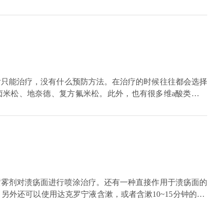
等。如果是精索静脉曲张，可引起不孕。一般情况下，可通过
常伴有肝硬化，应做彩超、胃镜检查，了解了病情后，根据具
后只能治疗，没有什么预防方法。在治疗的时候往往都会选择
卤米松、地奈德、复方氟米松。此外，也有很多维a酸类的外
钙泊三醇对治疗牛皮癣的效果也非常不错。
喷雾剂对溃疡面进行喷涂治疗。还有一种直接作用于溃疡面的
外还可以使用达克罗宁液含漱，或者含漱10~15分钟的2%
有些患者易出现反复性的口腔溃疡，这种情况大多和遗传因
以日常要注意，从饮食方面不要吃辛辣刺激食物，并且要多喝