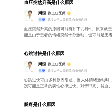
病，比如消化性溃疡等，都会引发口臭的现象。
血压突然升高是什么原因
周恒
副主任医师
武汉大学人民医院 心血管内科
血压突然升高的原因可能有如下几种:1、原来就
能是由于患者的情绪突然十分激动，也可能是患
吐、头晕、视线模糊等现象，非常危险。2、还
患者身上。可能是由于某种疾病激发的，例如急
呕吐，并且会突然心跳加快，脸色苍白。这两种情
心跳过快是什么原因
周恒
副主任医师
武汉大学人民医院 心血管内科
心跳过快可由多种原因引起，当人体情绪激动时，
况可能是正常的窦性心律过快。对于甲亢、贫血
对心血管系统也会有影响，因此就需要患者及时去
腿疼是什么原因