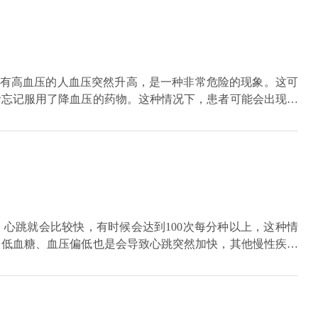
患有高血压的人血压突然升高，是一种非常危险的现象。这可
者忘记服用了降血压的药物。这种情况下，患者可能会出现呕
有一种情况是激发性高血压，这种情况主要发生在年龄较小的
性肾小球肾炎。在这种情况下，患者可能会出现剧烈的头疼、
况都必须要引起重视。
心跳就会比较快，有时候会达到100次每分种以上，这种情
、低血糖、血压偏低也是会导致心跳突然加快，其他慢性疾病
医院做心电图和心脏彩超明确病因。