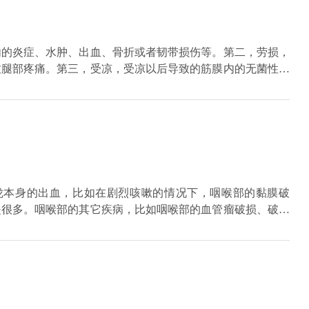
内的炎症、水肿、出血、骨折或者韧带损伤等。第二，劳损，
致腿部疼痛。第三，受凉，受凉以后导致的筋膜内的无菌性的
，放松后也会出现这种疼痛。第五，血管疾病，如深静脉血栓
还有就是骨质疏松，内分泌因素引起的骨质疏松症也可表现为
、坐骨神经肝炎等疾病会在神经支配的区域产生疼痛症状。
咙本身的出血，比如在剧烈咳嗽的情况下，咽喉部的黏膜破
是很多。咽喉部的其它疾病，比如咽喉部的血管瘤破损、破裂
鼻部的出血、鼻腔的出血，出血向后倒流从痰中排出，从口腔
支气管肺部的出血，也是通过咳嗽咯出血液，比如常见的肺结
的咳嗽咯出血是不同的，它主要是呕吐出血。出血主要是暗红
呈现不同的颜色。