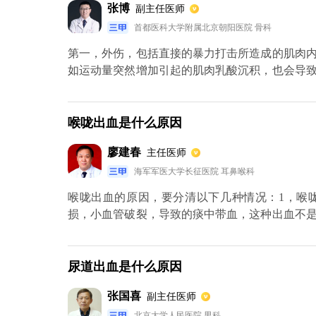
张博
副主任医师
首都医科大学附属北京朝阳医院 骨科
第一，外伤，包括直接的暴力打击所造成的肌肉
如运动量突然增加引起的肌肉乳酸沉积，也会导
炎症。第四，不良的姿势导致腿部肌肉长期紧张
或者是动脉炎等，也可以有腿疼的现象。第六，
腿痛。第七，其他神经系统疾病，如腰椎间盘突出
喉咙出血是什么原因
廖建春
主任医师
海军军医大学长征医院 耳鼻喉科
喉咙出血的原因，要分清以下几种情况：1，喉
损，小血管破裂，导致的痰中带血，这种出血不
所导致的出血，这是咽喉本身疾病引起的出血。
中排出，也会误以为是喉咙的出血。剧烈咳嗽、
核咯血。2，胃部的出血，胃部的出血和咽喉部
尿道出血是什么原因
色或者呈咖啡色，它主要与胃酸的相互作用，所以
张国喜
副主任医师
北京大学人民医院 男科