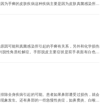
是因为手癣的皮肤疾病这种疾病主要是因为皮肤真菌感染所引
是到医院做真菌性检查，或者是培养来明确诊断。如果是剥脱
等保湿品。如果是手癣的疾病，应该使用抗真菌的药物治疗，
的原因可能和真菌感染所引起的手癣有关系，另外和化学损伤
剥脱性角质松解症。手部脱皮主要症状是双手表面有白色皮
种情况不需要特殊的治疗，需要避免接触洗衣液或者是肥皂等
种首选会蔓延到双手和手掌，会出现红斑，炎症瘙痒会比较明
不排除全身疾病引起的可能。患者如果鼻部遭受过损伤，就会
的现象发生。还有鼻部的一些急慢性炎症，如鼻窦炎、白喉、
染，也就容易引起鼻部流血，还有鼻咽喉部位的肿瘤也容易导