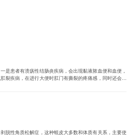
：一是患者有溃疡性结肠炎疾病，会出现黏液脓血便和血便，
或肛裂疾病，在进行大便时肛门有撕裂的疼痛感，同时还会有
是在手纸上有明显的鲜血，这需要进行指肛来确诊。三是患者
相似，可以通过做电子结肠镜和结肠镜下病理活检，来具体明
底食管静脉曲张现象时，会出大量的血，从而在大便中也会有
有隐痛，可以选择做胃镜检查确诊。
是剥脱性角质松解症，这种蜕皮大多数和体质有关系，主要使