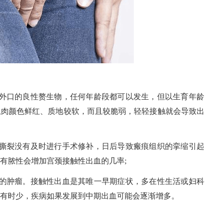
颈外口的良性赘生物，任何年龄段都可以发生，但以生育年龄
息肉颜色鲜红、质地较软，而且较脆弱，轻轻接触就会导致出
颈撕裂没有及时进行手术修补，日后导致瘢痕组织的挛缩引起
有脓性会增加宫颈接触性出血的几率;
见的肿瘤。接触性出血是其唯一早期症状，多在性生活或妇科
有时少，疾病如果发展到中期出血可能会逐渐增多。