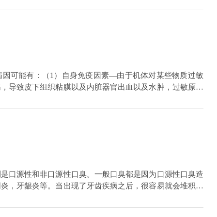
血液病也容易导致流鼻血现象的发生，如血小板减少性紫癜、
病因可能有：（1）自身免疫因素—由于机体对某些物质过敏
高，导致皮下组织粘膜以及内脏器官出血以及水肿，过敏原可
感染因素—分为细菌感染、病毒感染寄生虫感染。细菌感染依
、结核杆菌、肺炎球菌等。呼吸道感染较常见。病毒感染，有
寄生虫感染，主要有蛔虫感染，血吸虫感染等。（3）其他因
可能会引起过敏性紫癜。
别是口源性和非口源性口臭。一般口臭都是因为口源性口臭造
周炎，牙龈炎等。当出现了牙齿疾病之后，很容易就会堆积许
会发生口臭。如果患上了牙周疾病，患者会有不断出血，大量
散发出臭味。如果是非口源性的口臭，通常是由于胃肠道疾