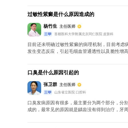
致流鼻血现象的发生。另外，一些出血性疾病或
血液病以及维生素缺乏等症状都会导致出血。
过敏性紫癜是什么原因造成的
杨竹生
主任医师
首都医科大学附属北京同仁医院 皮肤科
目前还未明确过敏性紫癜的病理机制，目前考虑
发生变态反应，引起毛细血管通透性以及脆性增
由于多种因素引起，确切因素不易确定；（2）
次为溶血性链球菌、金黄色葡萄球菌、伤寒杆菌
流感病毒、麻疹病毒、疱疹病毒、肝炎病毒等。
口臭是什么原因引起的
素—如昆虫咬伤，植物花粉等（4）精神因素也有
张卫群
主任医师
山东省立医院 口腔科
口臭发病原因有很多，最主要分为两个部分，分
成的，最常见的原因就是龋齿没有得到治疗，牙
多的食物残渣，经过了细菌发酵之后，很容易就
牙石等症状，等到发酵后会发生氨类物质，从而