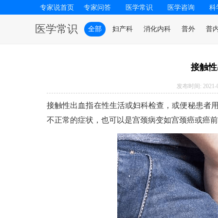
专家说首页
专家问答
医学常识
医学咨询
科
医学常识
全部
妇产科
消化内科
普外
普
接触性
发布时间: 2021-03
接触性出血指在性生活或妇科检查，或便秘患者
不正常的症状，也可以是宫颈病变如宫颈癌或癌前