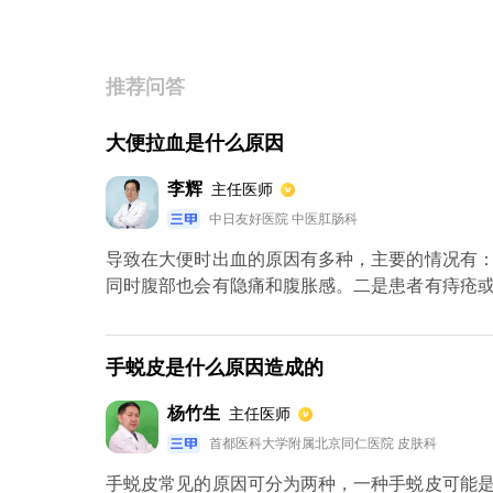
推荐问答
大便拉血是什么原因
李辉
主任医师
中日友好医院 中医肛肠科
导致在大便时出血的原因有多种，主要的情况有
同时腹部也会有隐痛和腹胀感。二是患者有痔疮
肛门坠胀的感觉，大便后还会滴血的现象，或者
有克罗恩疾病，这种疾病的表现与溃疡性结肠炎
确疾因。另外还有一种情况，当消化性溃疡和胃
手蜕皮是什么原因造成的
鲜血样，主要表现就是有暗红色的血便，上腹也会
杨竹生
主任医师
首都医科大学附属北京同仁医院 皮肤科
手蜕皮常见的原因可分为两种，一种手蜕皮可能