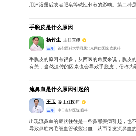
用沐浴露后或者肥皂等碱性刺激的影响。第二种
起，可通过皮肤或者是间接接触来传染的。最好
性角质松解症，可以外用芦荟胶、尿素维E乳膏
比如外用酮康唑乳膏。
手脱皮是什么原因
杨竹生
主任医师
首都医科大学附属北京同仁医院 皮肤科
手脱皮的原因有很多，从西医的角度来说，脱皮
有关，当然遗传的因素也会导致手脱皮，俗称为
屑，并没有瘙痒症状，尤其在初秋比较常见，这
刺激性的化学用品。如果是因为手癣所引起，这
显，手癣应该在医生的指导下对症治疗。
流鼻血是什么原因引起的
王卫
副主任医师
中日友好医院 眼科
出现流鼻血的症状往往是一些鼻部疾病引起，也
导致鼻腔内毛细血管破裂出血，从而引发流鼻血
鼻炎、麻风以及梅毒等疾病，都会造成鼻部的感