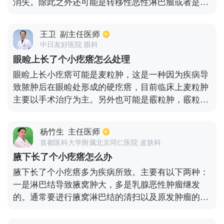
消失。除此之外还可能是转移性恶性淋巴瘤或者是结
止发生感染。
核引起的，在这种情况下，硬疙瘩是没有疼痛红肿现
象的，患者则需要去医院进行细胞学检查，明确病
王卫
副主任医师
因，对症治疗。若是淋巴炎症，则需要抗炎治疗。
中日友好医院 眼科
眼睑上长了个小疙瘩怎么处理
眼睑上长小疙瘩可能是麦粒肿，这是一种因为疾病导
致脓肿后在眼睑处形成的硬疙瘩，目前临床上麦粒肿
主要以手术治疗为主。另外也可能是霰粒肿，霰粒肿
是一种眼睑处无痛感的小肿块，如果是初期的霰粒肿
可以利用热敷的方法来促进身体对其的吸收，如果长
杨竹生
主任医师
期无法吸收也可以采取手术的治疗方法。最后还有一
首都医科大学附属北京同仁医院 皮肤科
种可能性就是皮样囊肿，皮样囊肿常出现在眼睑皮下
腋下长了个小疙瘩怎么办
方，肿块的边界清楚，治疗皮样囊肿也是以手术治疗
腋下长了个小疙瘩多为疾病所致。主要有以下两种：
为主。
一是淋巴结导致腋窝肿大，多是乳腺恶性肿瘤继发
的。通常要进行腋窝淋巴结的清扫以及原发肿瘤的治
疗。二是副乳，最常见于双侧腋窝，这种在平时生活
中比较多见，许多患者会出现，好的方法是进行手术