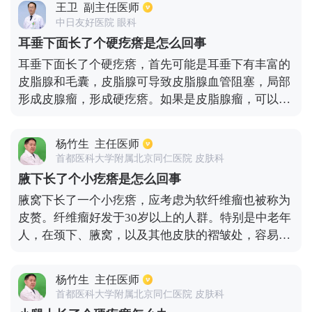
王卫
副主任医师
切除。
中日友好医院 眼科
耳垂下面长了个硬疙瘩是怎么回事
耳垂下面长了个硬疙瘩，首先可能是耳垂下有丰富的
皮脂腺和毛囊，皮脂腺可导致皮脂腺血管阻塞，局部
形成皮腺瘤，形成硬疙瘩。如果是皮脂腺瘤，可以通
过局部手术切除，切除前需要b超作出明确诊断。其
次可能是，以耳垂为中心的包块、硬疙瘩，应进行b
杨竹生
主任医师
超检查，以排除腮腺内的良性和恶性肿瘤，作出明确
首都医科大学附属北京同仁医院 皮肤科
的诊断，然后进行外科治疗或其他治疗。
腋下长了个小疙瘩是怎么回事
腋窝下长了一个小疙瘩，应考虑为软纤维瘤也被称为
皮赘。纤维瘤好发于30岁以上的人群。特别是中老年
人，在颈下、腋窝，以及其他皮肤的褶皱处，容易出
现这类赘生物。其对身体健康并不会有严重不良影
响。皮赘可为单发也可为多发。对软纤维瘤可以采取
杨竹生
主任医师
激光、冷冻等方式进行治疗，也可以不做处理。而且
首都医科大学附属北京同仁医院 皮肤科
其生长一般较为缓慢，如果有明显增大变化时，需要