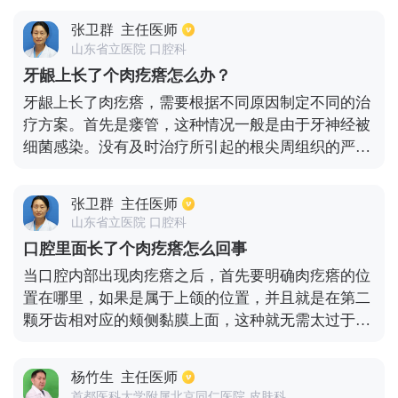
痛，疖肿成熟破溃后会有黄色脓液渗出。通常可以用
张卫群
主任医师
碘伏或是外涂抗菌素软膏进行消毒和消炎，以免引起
山东省立医院 口腔科
并发症。也有少数出现疼痛症状，这是由于鼻前庭囊
牙龈上长了个肉疙瘩怎么办？
肿所致。
牙龈上长了肉疙瘩，需要根据不同原因制定不同的治
疗方案。首先是瘘管，这种情况一般是由于牙神经被
细菌感染。没有及时治疗所引起的根尖周组织的严重
破坏。这种情况需要做根管治疗，把牙齿内部的坏死
的牙神经全部清理干净，才能有效的消除根尖部的炎
张卫群
主任医师
症，促进根尖周组织的愈合。根尖周组织炎症消除
山东省立医院 口腔科
后，瘘管也就会愈合了。其次是牙龈瘤，由于慢性炎
口腔里面长了个肉疙瘩怎么回事
症或者机械的刺激所形成的反应性增生物，一般长在
当口腔内部出现肉疙瘩之后，首先要明确肉疙瘩的位
牙龈乳头，形成圆形、半圆形突起。治疗方法主要是
置在哪里，如果是属于上颌的位置，并且就是在第二
是手术切除牙龈瘤，并且拔除引起牙龈瘤的牙齿，以
颗牙齿相对应的颊侧黏膜上面，这种就无需太过于担
免复发。
心了，属于很正常的组织，就是每个患者的大小会有
一定的区别，有些患者的肉疙瘩会很大，有些患者的
杨竹生
主任医师
会特别小。其实这种就是属于腮腺导管开口，不用特
首都医科大学附属北京同仁医院 皮肤科