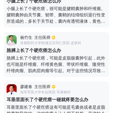
小腿上长了个硬疙瘩怎么办
及时就医检查，排除是否有其他病理性原因。
小腿上长了个硬疙瘩，很可能是腱鞘囊肿和纤维瘤。
腱鞘囊肿由关节囊、韧带、囊鞘的结缔组织退行性变
所造成的，多长于关节处，囊内有透明液体，黄色的
粘稠液体。囊肿分为多发和单发，一般长在腿腕，脚
部，下肢。多以青少年和女性为主。这种病发病缓
杨竹生
主任医师
慢，发病处会有疼痛感，活动时不方便。除此之外，
首都医科大学附属北京同仁医院 皮肤科
腿上出现脓肿也可能是脂肪瘤或者纤维瘤，这种瘤生
胳膊上长了个硬疙瘩怎么办
长慢。不管是腱鞘囊肿还是纤维瘤都是可以通过手术
胳膊上长了个硬疙瘩，可能是皮脂腺囊肿引起，此外
切除的，所以大家不需要太担心。
也可能是纤维瘤、纤维黄色瘤、带状纤维瘤、隆突性
纤维肉瘤、肌肉层肉瘤等引起。对于这些情况导致的
硬疙瘩，需要采用手术来进行切除。皮脂腺囊肿以及
纤维黄色瘤一般都是良性的病变，所以只要切除完整
廖建春
主任医师
一般不会复发。如果是肌肉层肉瘤以及隆突性纤维肉
海军军医大学长征医院 耳鼻喉科
瘤，那么在切除的时候一定要扩大范围，将肿瘤组织
耳垂里面长了个硬疙瘩一碰就疼要怎么办
的皮肤、肌肉以及腱膜等一并切除。手术后要依据病
耳垂里面长了个硬疙瘩这有可能是毛囊炎或者是皮脂
理检查的结果以及免疫组化的一些情况来考虑是否需