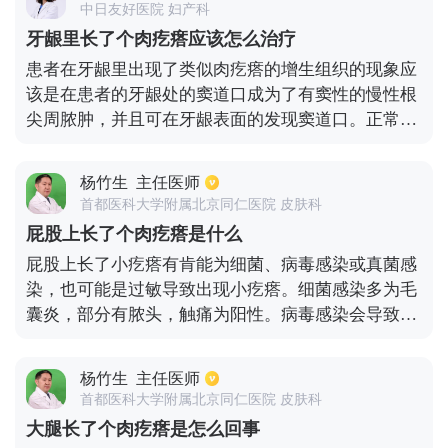
中日友好医院 妇产科
应该做穿刺压迫来治疗或手术摘除。
牙龈里长了个肉疙瘩应该怎么治疗
患者在牙龈里出现了类似肉疙瘩的增生组织的现象应
该是在患者的牙龈处的窦道口成为了有窦性的慢性根
尖周脓肿，并且可在牙龈表面的发现窦道口。正常人
的窦道口大多位于患牙根尖部的唇颊侧，也有开口于
舌腭侧者，还有偶见开口远离患牙根尖部，数牙以外
杨竹生
主任医师
处。这种情况应结合冷热诊、电诊等机型检查，来确
首都医科大学附属北京同仁医院 皮肤科
定窦道的来源，并避免将窦道口附近的健康牙误诊为
屁股上长了个肉疙瘩是什么
患牙。在必要时可用牙胶尖适中法，来肯定窦道和患
屁股上长了小疙瘩有肯能为细菌、病毒感染或真菌感
牙的关系。窦道也可开口于皮肤，称作皮肤窦口，窦
染，也可能是过敏导致出现小疙瘩。细菌感染多为毛
口有时排脓，也有时不排脓，并呈假性愈合状态。有
囊炎，部分有脓头，触痛为阳性。病毒感染会导致
窦形，由于脓液可以从窦道口排出，不宜转化为急性
疣，表面毛糙、粗燥，呈菜花样改变。真菌感染引起
炎症。对于慢性根尖周脓肿的牙齿，有保留价值的应
的股癣通常以瘙痒为特征，表现为红色丘疹。过敏引
做根管治疗，如果没有保留价值的应该尽早拔除。
杨竹生
主任医师
起的湿疹大多表现为红斑基础上的红色小丘疹。
首都医科大学附属北京同仁医院 皮肤科
大腿长了个肉疙瘩是怎么回事