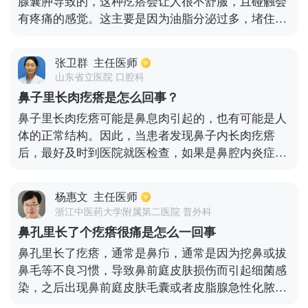
腺囊肿导致的，这种疙瘩会让人很不舒服，且碰触会
要再进行综合治疗，比如放化疗、靶向治疗等。
有疼痛的感觉。这主要是因为油脂分泌过多，堵住了
毛囊，没有注意及时清理引起的。可以口服一些消炎
药物，比如头孢类的药物来消除炎症。如果疙瘩一直
张卫群
主任医师
变大，且出现脓肿的话，需要将脓肿切除，避免感
山东省立医院 口腔科
染。如果是因为耳垂有外伤或者是打耳钉而出现疙瘩
鼻子里长肉疙瘩是怎么回事？
的话，这有可能是感染导致的，需要到医院检查对症
鼻子里长肉疙瘩可能是鼻息肉引起的，也有可能是人
治疗。必要的情况下还需要采用手术的方式来治疗，
体的正常结构。因此，当患者发现鼻子内长肉疙瘩
术后还需要做抗疤痕增生的治疗。
后，最好及时到医院就医检查，如果是鼻腔内炎症引
起的鼻息肉的话，就会影响患者鼻腔的通气功能，甚
至会引发鼻窦炎，或是导致患者出现头痛症状。那患
杨惠文
主任医师
者要根据症状轻重程度，结合医生的建议选择合适的
浙江中医药大学附属第二医院 普外科
治疗方法，必要时还需要进行手术治疗。而如果鼻子
鼻孔里长了个疙瘩很痛是怎么一回事
里的肉疙瘩为下鼻甲的话，那就是正常的生理结构，
鼻孔里长了疙瘩，通常是鼻疖，通常是因为挖鼻或拔
患者不用过度紧张，也不用采取特殊治疗处理。
鼻毛等不良习惯，导致鼻前庭皮肤损伤而引起细菌感
染，之后出现鼻前庭皮肤毛囊或者皮脂腺急性化脓性
炎症，主要症状有鼻前庭局限性隆起，局部红肿热