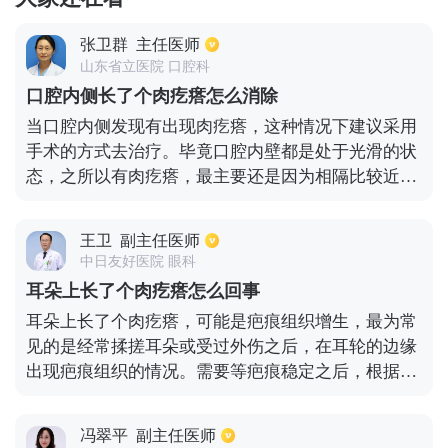
张卫群
主任医师
山东省立医院 口腔科
口腔内侧长了个肉疙瘩怎么消除
当口腔内侧发现有出现肉疙瘩，这种情况下建议采用
手术的方式去治疗。毕竟口腔内壁都是处于光滑的状
态，之所以有肉疙瘩，最主要还是因为相隔比较近的
牙齿经过不断摩擦或者反复咬之后，对口腔黏膜会造
成一定的刺激，虽然一两次并不会带来什么影响，但
王卫
副主任医师
长期下去就会导致出现口腔粘膜增生的现象，或者还
中日友好医院 眼科
有可能形成瘢痕，最终造成肉疙瘩的存在。这种肉疙
耳朵上长了个肉疙瘩怎么回事
瘩通常都是属于球形的，表面很光滑，触碰之后也不
耳朵上长了个肉疙瘩，可能是疤痕组织增生，最为常
会带来什么很明显的疼痛感，去医院做手术切除即
见的是经常揉搓耳朵或受过外伤之后，在耳轮的边缘
可。
出现疤痕组织的情况。需要等疤痕稳定之后，根据自
身的情况来决定是否需要通过手术修复或摘除。也可
能是耳朵上面有脂肪囊肿，需要做手术将囊肿完整的
冯翠平
副主任医师
摘除。耳朵上长肉疙瘩，还有可能是耳廓假囊肿大，