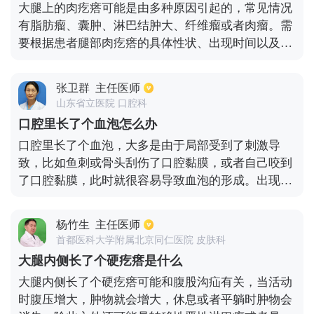
大腿上的肉疙瘩可能是由多种原因引起的，常见情况
有脂肪瘤、囊肿、淋巴结肿大、纤维瘤或者肉瘤。需
要根据患者腿部肉疙瘩的具体性状、出现时间以及分
布状况等因素，确认是何种原因引起的症状。主要有
以下几种情况：1、如果患者腿部的肉疙瘩是脂肪
张卫群
主任医师
瘤，并且肉瘤较小没有其他异常，无需过于紧张，定
山东省立医院 口腔科
期到医院检查肉瘤是否病变，平时注意不要摩擦肉瘤
口腔里长了个血泡怎么办
区域。2、针对腿部的囊肿型肉疙瘩，需要通过手术
口腔里长了个血泡，大多是由于局部受到了刺激导
将其切除。由于皮脂腺囊肿容易化脓从而出现感染，
致，比如鱼刺或骨头刮伤了口腔黏膜，或者自己咬到
因此要及时清除，避免病症更加严重。3、若是淋巴
了口腔黏膜，此时就很容易导致血泡的形成。出现口
结肿大，则应当根据不同性质的淋巴结确定不同的治
腔血泡时，可以使用无菌探针刺破血泡，之后会形成
疗方案。如果淋巴结呈良性，通常考虑观察处理的方
溃疡面，此时可以局部应用一些喷雾剂，比如口腔炎
案。如果淋巴结正在转移癌或者淋巴瘤，则需要采取
杨竹生
主任医师
喷雾剂、西瓜霜喷雾剂等，可以进行局部的消炎。还
进一步的放化疗方案。4、针对腿部上的纤维瘤，必
首都医科大学附属北京同仁医院 皮肤科
可以应用一些漱口水，常见的有康复新液，也能够对
须通过手术切除的方式，彻底根除纤维瘤周围的肌肉
大腿内侧长了个硬疙瘩是什么
局部起到消炎作用。形成了溃疡面之后会有很强烈的
组织，以免后期复发。并且需要进行彩超或者通过核
大腿内侧长了个硬疙瘩可能和腹股沟疝有关，当活动
疼痛感，一般七天或者十天溃疡面会愈合，这个时候
磁共振检查，确定是否有恶性病变的可能。
时腹压增大，肿物就会增大，休息或者平躺时肿物会
就不会有疼痛感了。在平时一定要注意口腔卫生，防