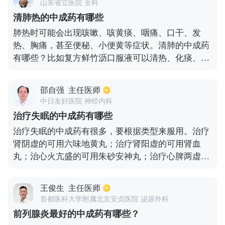
山东省立医院 全科
年轻患者则是由于精神过度紧张、长期睡眠不足或者
清肺热的中成药有哪些
是神经衰弱等疾病所致，需要在平时放松心情，减轻
肺热时可能会出现咳嗽、咳黄痰、咽痛、口干、发
压力，经常性的进行体育锻炼，而对于中老年患者则
热、胸痛，甚至便秘、小便黄等症状。清肺的中成药
以改善局部血液循环无为主，同时避免一些危险性的
有哪些？比如复方鲜竹沥口服液可以清热、化痰、止
因素。如果患有高血压，可以口服厄贝沙坦、左旋氨
咳，清开灵口服液、清热解毒口服液里的银花、连
氯地平稳定血压；而糖尿病患者则可以服用二甲双胍
翘、黄芩也可以清热、化痰、止咳。麻杏甘石颗粒也
或者是皮下注射胰岛素。高血脂患者则需要及时的服
邵自强
主任医师
可以宣肺、止咳、化痰，小柴胡颗粒、玄麦柑桔颗
用：瑞舒伐他汀、辛伐他汀、阿托伐他汀等他汀类药
中日友好医院 神经内科
粒、百合固金片可以通过疏散风热的方式来达到清肺
物；当患者自身甘油三酯大于5.6mmol/L时，则可以
治疗失眠的中成药有哪些
热的目的。同时，清热、通便的药物，比如上清丸、
服用非诺贝特、脂必妥等药物。
治疗失眠的中成药有很多，要根据类型来服用。治疗
三黄片可以通过通腑、泄便达到清肺热的作用。清肺
肾阴虚的可用六味地黄丸；治疗肾阳虚的可用肾血
热的中成药比较多，辨证使用才能得到更好的效果。
丸；治心火亢盛的可用朱砂安神丸；治疗心脾两虚的
肺热出现后患者不必过于惊慌，可以通过药物进行搭
可用归脾丸；治疗肝肾阴虚的可用天王补心丹。中药
配治疗。
的运用要建立在辩证的基础上，具体的用法用量，可
王俊生
主任医师
遵循医嘱。
首都医科大学附属北京安贞医院 泌尿外科
前列腺炎最好的中成药有哪些？