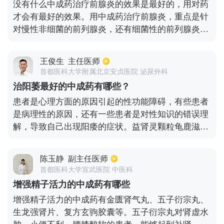
没有什么中成药治疗前腺炎的效果是最好的，用对药
才会有最好的效果。用中成药治疗前腺炎，重点是针
对慢性非细菌的前列腺炎，还有细菌性的前列腺炎。
经常会用到、效果也是较好的中成药有：前列舒通胶
囊、宁泌泰胶囊、清淋颗粒、普乐安片、复方石韦
王俊生
主任医师
片、癃清片等等。慢性非细菌性的前列腺炎的病程会
首都医科大学附属北京安贞医院 泌尿外科
是比较长的，不仅会有前列腺炎的症状发生，而且会
治阳萎最好的中成药有哪些？
影响到性功能，出现阳痿或者是早泄。因此也应该准
患者是心理方面的原因引起的性功能障碍，有些患者
备好中成药治疗阳痿和早泄，例如复方玄驹胶囊、肾
是病理性的原因，还有一些患者是对性知识的错误理
宝片、三鞭胶囊、鹿龟补肾胶囊等。
解，导致自己出现阳痿的症状。益肾灵颗粒龟鹿滋肾
丸，鲜茸壮阳片，参茸三片丸，都是常见的治疗阳萎
的中成药。当然了，患者也可以服用五子衍宗丸，金
陈玉静
副主任医师
水宝胶囊效果都是很不错的。
首都医科大学宣武医院 中医科
增强精子活力的中成药有哪些
增强精子活力的中成药有金匮肾气丸、五子衍宗丸、
生龙强肾片、复方玄驹胶囊等。五子衍宗丸对肾虚水