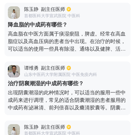
降、体弱倦怠等症状可以服用，人参归脾丸主要作用
陈玉静
副主任医师
就是益气补血、健脾养心，对于气血不足、失眠、面
首都医科大学宣武医院 中医科
色萎黄、月经量少能够起到一定的作用，不同的药物
降血脂的中成药有哪些？
可以缓解不同的病症。
高血脂在中医方面属于痰湿瘀阻，脾虚。经常在高血
脂症以及高血压病的患者当中出现。在治疗的时候，
可以适当的使用一些具有除湿、通络以及健脾、活血
作用的药物。目前在降血脂当中比较常用的中成药
有：脂降宁片、银杏叶片、大黄醇片、脂可清胶囊、
谭维勇
副主任医师
决明子降脂片、通脉降脂片、丹田降脂丸、血脂康胶
山东中医药大学附属医院 中医免疫内科
囊、降脂平等。它们都去有降血脂、活血通络、降血
治疗阴襄潮湿的中成药有哪些？
压的作用。在用药物治疗的同时，要多注意观察，并
出现阴囊潮湿的此种情况时，可以适当的服用一些中
且注意生活调节。饮食方面需要适当的多吃一些新鲜
成药来进行调理，常见的适合阴囊潮湿的患者服用的
的蔬菜水果，像是海带、山楂、洋葱、萝卜、草莓、
中成药有泌淋清、前列倍喜以及癃清胶囊等。阴囊潮
木耳、菠萝、香菇等。另外还要多喝水，尽量保持大
湿的患者平时还要注意养成健康的生活习惯，适当的
便通畅。
多喝一些温水。同时还要注意保持患处的清洁卫生，
陈玉静
副主任医师
平时可根据情况适当锻炼身体，饮食也应注意清淡一
首都医科大学宣武医院 中医科