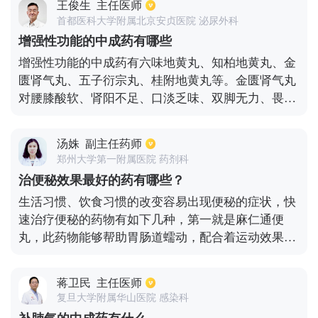
王俊生
主任医师
食物的摄入弱势，腹腔内有积水的情况要减少盐的食
首都医科大学附属北京安贞医院 泌尿外科
用量。一旦出现肝腹水，会增加治疗的难度，要及时
增强性功能的中成药有哪些
到医院检查，根据医生的安排进行治疗。
增强性功能的中成药有六味地黄丸、知柏地黄丸、金
匮肾气丸、五子衍宗丸、桂附地黄丸等。金匮肾气丸
对腰膝酸软、肾阳不足、口淡乏味、双脚无力、畏冷
的患者，有很好的治疗效果。知柏地黄丸对阴虚火旺
的患者有利湿、补肾、滋阴清火的作用。六味地黄丸
汤姝
副主任药师
适用于患者出现的腰膝酸软、头晕、肾精不足等症
郑州大学第一附属医院 药剂科
状。
治便秘效果最好的药有哪些？
生活习惯、饮食习惯的改变容易出现便秘的症状，快
速治疗便秘的药物有如下几种，第一就是麻仁通便
丸，此药物能够帮助胃肠道蠕动，配合着运动效果会
更加好。第二就是开塞露，是治疗便秘效果不错的塞
剂，将药物注入肛门内，药物可进入直肠达到软化粪
蒋卫民
主任医师
便的效果。第三就是芦荟胶囊，能够治疗功能性便
复旦大学附属华山医院 感染科
秘，具有通便泻浊的效果，除了药物治疗的方法外，