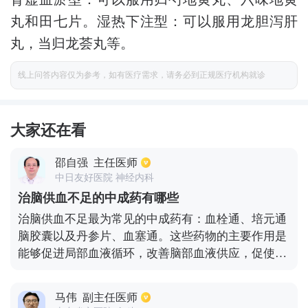
丸和田七片。湿热下注型：可以服用龙胆泻肝
丸，当归龙荟丸等。
线上问答内容仅为参考，如有医疗需求，请务必到正规医疗机构就诊
大家还在看
邵自强
主任医师
中日友好医院 神经内科
治脑供血不足的中成药有哪些
治脑供血不足最为常见的中成药有：血栓通、培元通
脑胶囊以及丹参片、血塞通。这些药物的主要作用是
能够促进局部血液循环，改善脑部血液供应，促使脑
缺血缺氧的症状以及体征明显消失。脑供血不足多发
生于中老年人群，多数患者伴由于高血脂、高血糖或
马伟
副主任医师
者是高血压等疾病且同时存在伴有动脉粥样硬化。而