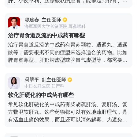
肿、小便不利、腰膝酸软的患者，能够起到补肾、益
精、固精的作用；金匮肾气丸对阳气不足、精子活力
差的患者，有利水消肿、补肾壮阳的效果；复方玄驹
廖建春
主任医师
胶囊多用于腰膝酸软、肾阳不足、强直性脊柱炎的治
海军军医大学长征医院 耳鼻喉科
疗；生龙强肾片对气虚、胃寒、乏力的患者有益肾固
治疗胃食道反流的中成药有哪些
精、补肾壮阳的作用。
治疗胃食道反流的中成药有胃苏颗粒、逍遥丸、逍遥
散等，需要根据不同的症型来选择适合的药物。比如
脾胃虚寒型、肝郁脾虚型或脾胃气虚型等，都需要服
用对症的药物。由于中成药服用方便，而且治疗效果
也不错，所以到医院做相应的检查服用适合的药物治
冯翠平
副主任医师
疗，即可达到很好的效果。
中日友好医院 妇产科
软化肝硬化的中成药有哪些
常见软化肝硬化的中成药有柴胡疏肝汤、复肝汤、复
方鳖甲软肝丸。这些药物都可以有效地疏肝理气，具
有活血止痛的效果，而且还可以清热解毒。为避免肝
硬化加重，平时患者应该注意情绪的调理，保持乐观
的心态，而且要注意合理的运动，平时要增强蛋白质