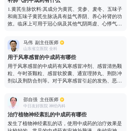
补肺气的中成药有什么
还能够吃一些促消化的食物，比如火龙果、香蕉等。
1.黄芪生脉饮料:其成分为黄芪、党参、麦冬、五味子
和南五味子黄芪生脉汤具有益气养阴、养心补肾的功
效。临床上可用于冠心病及其他气阴两虚、心悸气短
引起的症状。2.玉屏风颗粒:其成分包括黄芪、白术、
防风等。玉屏风颗粒具有益气固表、止汗的功效，临
马伟
副主任医师
床上可用于表虚自汗、恶风、体虚易风等症。3.杨慎
山东省立医院 全科
鲍飞丸:由罂粟壳、川贝、五味子、麻黄、杏仁、石
用于风寒感冒的中成药有哪些
膏、玄参、西洋参、陈皮、砂仁、枳实组成养肾保肺
用于风寒感冒的中成药有风寒感冒冲剂、感冒清热颗
丸具有敛肺止咳、滋阴润肺的功效，临床上可用于治
粒、午时茶颗粒、感冒软胶囊、通宣理肺丸、荆防冲
疗阴虚肺热引起的咳嗽、咳痰、胸闷气短等症状。
剂以及荆防合剂等。对于风寒感冒引起的发热、恶寒
等症状的患者，服用风寒感冒冲剂，效果会比较好。
而有的患者会由于风寒感冒而出现食欲差、腹泻、恶
邵自强
主任医师
心、呕吐等症状，这时服用午时茶颗粒能够驱寒、消
中日友好医院 神经内科
食。
治疗植物神经紊乱的中成药有哪些
发生了植物神经紊乱的话，使用中成药的治疗效果是
比较好的。常见的中成药有安神补脑液、朱砂安神