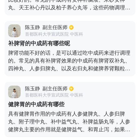
丸、天王补心丹以及柏子养心丸等，这些药物调理神
经功能紊乱的效果都非常不错，在医生的指导下适当
的服用一些，还可以很好的改善睡眠，也能够缓解焦
陈玉静
副主任医师
虑。若是发生了植物神经功能紊乱，还需要多加注意
首都医科大学宣武医院 中医科
饮食，适当多吃水果蔬菜补充维生素，同时也要能够
补脾肾的中成药有哪些呢
坚持做一些有氧运动，最好每天45分钟左右，像慢
脾肾功能不好的话，是可以通过吃中成药来进行调理
走、快跑和游泳之类的运动都是非常不错的，能够一
的。常见的具有补脾肾效果的中成药有脾肾双补丸、
定程度上帮助调整神经功能紊乱所带来的一系列的症
四神丸、人参归脾丸、以及右归丸和健脾养肾颗粒
状。
等。肾功能不好会对健康造成很大的危害，及时的服
用中成药补充是非常有必要的。像腰膝酸软、畏寒、
陈玉静
副主任医师
遗精等症状都是脾肾不好的表现，需要注意根据实际
首都医科大学宣武医院 中医科
情况在医生的指导下，适当的服用一些中成药进行调
健脾胃的中成药有哪些
理。
具有健脾胃作用的中成药有人参健脾丸、人参归脾
丸、附子理中丸、补中益气丸、补脾益肠丸等，人参
健脾丸主要的作用就是健脾益气、和胃止泻，如果患
者因为脾胃虚弱所引起腹痛便溏、恶心呕吐、食欲下