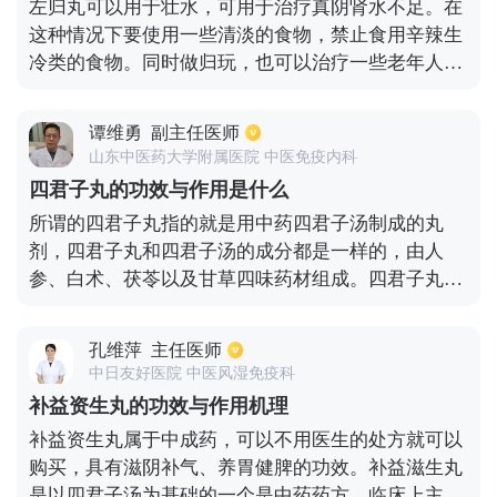
左归丸可以用于壮水，可用于治疗真阴肾水不足。在
这种情况下要使用一些清淡的食物，禁止食用辛辣生
冷类的食物。同时做归玩，也可以治疗一些老年人常
得的疾病，例如老年痴呆症、腰肌劳损、高血压病
等。除此之外，左归丸还可以用来治疗血不归原、气
谭维勇
副主任医师
虚昏运、口干舌燥、神不守舍等，是一种中成药，作
山东中医药大学附属医院 中医免疫内科
用非常广泛。
四君子丸的功效与作用是什么
所谓的四君子丸指的就是用中药四君子汤制成的丸
剂，四君子丸和四君子汤的成分都是一样的，由人
参、白术、茯苓以及甘草四味药材组成。四君子丸可
以起到一定的补益的作用，其中人参可以益气，白术
和茯苓可以利水渗湿、健脾，而甘草则可以调和药
孔维萍
主任医师
物，起到调和脾胃的作用，具有补气健脾的作用。因
中日友好医院 中医风湿免疫科
此四君子丸在实际中多用于调理由于气虚或者脾胃虚
补益资生丸的功效与作用机理
弱造成的面色发白以及说话声音比较小，精神不振等
补益资生丸属于中成药，可以不用医生的处方就可以
症状。建议有服药需求的患者应当先到医院做一下辩
购买，具有滋阴补气、养胃健脾的功效。补益滋生丸
证的诊断，按照实际情况服药即可。
是以四君子汤为基础的一个是中药药方，临床上主要