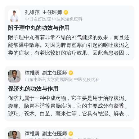
是很和，头晕目眩，以及肝郁血虚等症状都会有很好
的疗效。建议选择口服的方式，每天服用两次，每次
孔维萍
主任医师
的分量是六克。就在服用药物期间还有禁忌，不能去
中日友好医院 中医风湿免疫科
吃难以消化的食物，也不能吃太过于油腻和生冷的食
附子理中丸的功效与作用
物，要有乐观良好的情绪，不要随便去动怒。如果平
附子理中丸有着非常不错的补气健脾的效果，而且还
常月经正常，突然月经量出现增多或者变少的情况
能够温中散寒。对因为脾胃虚寒而引起的呕吐腹泻之
下，需要及时就诊。
类的症状，有着比较好的治疗效果。因此当患者因为
腹部受到了寒冷的刺激，或者是说因为年老体弱，而
出现了肢体寒冷，腹泻，腹痛之类的症状的话，就可
谭维勇
副主任医师
以在医生的指导下服用一些附子理中丸，坚持服用一
山东中医药大学附属医院 中医免疫内科
段时间就可看到比较好的效果。
保济丸的功效与作用
保济丸属于一种中成药物，它主要是用于治疗腹泻、
腹痛、肠胃不适等胃肠疾病，它的主要成分有藿香、
琥珀、苍术、白芷、薏米仁等，它具有祛湿、解表的
主要功效。对于因暑湿感冒而引起的头痛、发热、腹
泻、恶心、呕吐，或者是晕车晕船的情况，都是可以
谭维勇
副主任医师
使用保济丸来进行改善的。