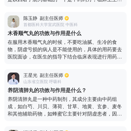
用来治疗脾胃虚弱而形成的胸闷不适，精神倦怠，食
欲不振，大便溏泄、恶心欲吐。服药期间需要特别注
陈玉静
副主任医师
意一下饮食，油腻的食物和生冷不易消化的食物一定
首都医科大学宣武医院 中医科
要避免摄入。同时不宜喝茶，吃萝卜也需要积极避
木香顺气丸的功效与作用是什么
免，以免影响药效。
在服用木香顺气丸的时候，不要吃油腻、生冷的食
物，阴虚亏损的病人是不能使用的，具体的用药要去
医院面诊，在医生的指导下结合临床表现进行用药。
木香顺气丸的成分有槟榔、陈皮、青皮、香附、木
香、厚朴、枳壳等，有健脾养胃、行气化湿的作用，
王星光
副主任医师
可用于治疗食湿内停、气滞中阻、肝胃失和引起的功
山东省立医院 呼吸科
能性消化不良，胸膈痞满、脘胁胀满，也可以治疗胃
养阴清肺丸的功效与作用是什么？
炎，胃脘胀痛。
养阴清肺丸是一种中药制剂，其成分主要由中药组
成，如白芍、川贝、薄荷、甘草、地黄、玄参、麦冬
和其他辅助药物，如蜂蜜它主要针对阴虚患者，因为
它可以养阴清肺，还有益于咽喉。对于一些咽干、干
咳无痰的患者，最好使用养阴清肺丸。然而，在用药