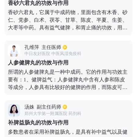
香砂六君丸的功效与作用
疮。因为归脾丸是一种补药，所以在使用过程中一定
香砂六君丸，它属于中成药物，里面包含有木香、砂
不要吃生冷的东西，不然会对脾脏造成不好的影响，
仁、党参、白术、茯苓、甘草、陈皮、半夏、生姜、
削弱归睥丸的作用。
大枣等中药。具有益气健脾，和胃止痛的功效，用于
治疗脾虚气滞，消化不良，嗳气食少，脘腹胀满，腹
部疼痛，大便溏泄等。1天3次，每次12丸。在服药期
孔维萍
主任医师
间，忌刺激、油腻、不易消化的食物。用药3天后症
中日友好医院 中医风湿免疫科
状没有缓解，应立即停药到医院进行检查。口干、舌
人参健脾丸的功效与作用
少津、大便干燥者，表现为恶心、呕吐、大便水泻频
所谓的人参健脾丸是一种中成药。它的作用与功效主
频，腹部作痛等症状的肠胃炎患者不适宜服用本药。
要有：1、健脾益气：人参健脾丸中含有人参和陈皮
等成分，人参具有比较好的健脾的作用，而陈皮可以
加强人参的作用。2、健脾利湿：人参健脾丸中含有
的山药和茯苓可以利湿，对于体内湿气比较重的患者
汤姝
副主任药师
效果是比较好的。3、补气益阳：此药物中含有黄芪
郑州大学第一附属医院 药剂科
以及白术等成分可以补充人体的中气，对于气虚的患
补脾益肠丸的功效与作用
者有着比较好的效果。4、健脾胃，补肺肾，治疗脾
多数患者在采用补脾益肠丸，是具有补中益气以及健
胃虚弱：如果患者有脾胃虚弱或者消化不良等症状的