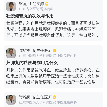
的患者可以服用此药。
张虹
主任医师
山东省立医院 肾病内科
壮腰健肾丸的功效与作用
壮腰健肾丸的作用就是壮腰健身的，而且还可以祛除
风湿。如果患者出现腰痛，风湿骨痛，神经衰弱等
等，可以适当服用壮腰之健肾丸。这是一种口服的药
物，如果是浓缩的水蜜丸，一次吃3.5克，如果是大蜜
丸，一次吃一碗就行了，一天吃2~3次。孕妇以及儿
谭维勇
副主任医师
童是不可以吃壮腰健肾丸的。患者在用药期间最好保
山东中医药大学附属医院 中医免疫内科
持清淡饮食，饭后服用即可。
归脾丸的功效与作用是什么
归脾丸的作用是益气补血，健全脾脏，疗养身心。在
临床上归脾丸常常被用于医治一些慢性疾病，比如神
经衰弱、胃炎和胃溃疡等。也可以治疗一些女性常见
疾病，比如更年期综合征、子宫出血和月经不调。对
于男性的话，归脾丸可以辅助治疗脾虚不固、阳痿、
谭维勇
副主任医师
早泄等疾病。除此之外，归脾丸对于难治性疾病也有
山东中医药大学附属医院 中医免疫内科
一定的治疗作用，比如可以帮助治疗系统性红斑狼