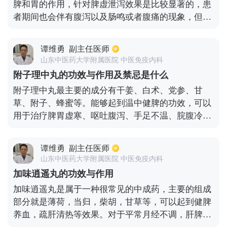
脾和胃的作用，针对脾虚泄泻效果是比较显著的，患
话也可以在医生的指导下服用此药物。
者期间也会伴有腹泻以及肠鸣或者腹痛的现象，但此
药物孕妇要禁止使用。若患者在出现泄泻时，也会出
现腹部胀痛，这种情况也要禁止使用，在服用药物期
谭维勇
副主任医师
间要禁止吃寒凉食物，也要避免暴饮暴食，平时可以
山东中医药大学附属医院 中医免疫内科
多补充健脾的食物，比如鸡肉或者牛肉等。
附子理中丸的功效与作用及禁忌是什么
附子理中丸最主要的成分有干姜、白术、党参、甘
草、附子、蜂蜜等。能够起到温中健脾的功效，可以
用于治疗脾胃虚寒、呕吐腹泻、手足不温、脘腹冷痛
等症状，在服用药物期间，要避免油腻生冷不容易消
化的食物，另外感冒和发热的患者也不可以服用。除
谭维勇
副主任医师
此以外，过敏体质、孕妇、高血压、糖尿病、肝病、
山东中医药大学附属医院 中医免疫内科
心脏病患者要慎重使用。
加味逍遥丸的功效与作用
加味逍遥丸是属于一种很常见的中成药，主要的组成
部分就是薄荷，当归，柴胡，甘草等，可以起到健脾
养血，疏肝清热等效果。对于平常月经不调，肝脾不