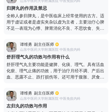
山东中医药大学附属医院 中医免疫内科
归脾丸的作用及禁忌
全称人参归脾丸，是中医临床上经常使用的古方。适
用于虚证或者是虚实夹杂以虚为主者，主要治疗心脾
不足—表现为心悸、脾胃消化不良、不思饮食、失
眠、妇科的崩中漏下等。治疗心脾不足导致的收摄无
力与后世的补中益气丸有相通之处。禁忌：患者实证
谭维勇
副主任医师
或虚火，如心烦、燥热、肝火等，不可用此类补益
山东中医药大学附属医院 中医免疫内科
药。
舒肝理气丸的功效与作用有什么
舒肝理气丸主要功能是健脾、化痰、理气。具有活血
化瘀、理气止痛的功效，用于治疗月经不调、产后出
血、恶露不止、跌打损伤等。还可用于腹胀、厌食、
腹泻、痰咳。此药的主要成分包括陈皮、桂花、山
楂、丹参等，是纯中药制成的。舒肝理气丸功能有很
谭维勇
副主任医师
多，临床应用也很广泛。
山东中医药大学附属医院 中医免疫内科
左归丸的功效与作用