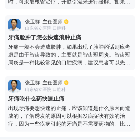
时，可采取根管治疗，开髓引流来进行缓解。如果是
疗，开髓引流，对牙髓进行彻底摘除，然后进行消炎
由蛀牙所造成的牙髓炎所引起的自发性疼痛，就要对
治疗，同时还需要利用生物相容性材料对根管进行充
牙齿进行开水，释放压力来进行缓解，不能用冷热进
填密封，这样可以避免感染，在治疗期间需要同时辅
张卫群
主任医师
行刺激，以免加重病情，还有就是有中龋，深龋所导
助药物来迅速帮助患者消炎止痛。
山东省立医院 口腔科
致的刺激性疼痛，可以采取去龋补牙方式来进行治
牙痛脸肿了怎么快速消肿止痛
疗，不要吃冷热酸甜等食物，以免食物嵌塞而对牙齿
牙痛一般不会造成脸肿，如果出现了脸肿的话则应考
造成刺激，从而加重疼痛。
虑是由于智齿导致的，主要就是智齿冠周炎。智齿冠
周炎是一种比较常见的口腔疾病，建议患者可以先到
当地的医院检查一下，如果智齿造成了牙龈等部位出
现疾病的话，可以先切开牙龈进行引流。另外在条件
张卫群
主任医师
允许的时候，可以到医院拔除智齿。最后建议患者在
山东省立医院 口腔科
治疗期间要注意尽量多吃一些清淡的水果和蔬菜，要
牙痛吃什么药快速止痛
注意避免进食过于酸或者是过于辣的食物。饮水应当
出现牙痛要想快速的止痛，应该知道是什么原因而造
以温开水为宜，不建议喝过于烫或者是过于冰凉的
成的，了解诱发的原因可以根据发病症状有效的治
水。
疗，因为一些疾病引起的牙痛是不需要药物的。比如
是牙髓炎，药物治疗不会起到很好的作用，可以通过
牙齿钻洞的方法，将炎症引流出来，也就是局部处理