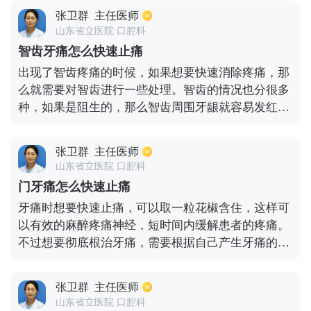
的原因是很多的，比如是牙髓炎，对于这种疾病，一
张卫群
主任医师
般的消炎药物是无法彻底治愈疾病的，可以做根管治
山东省立医院 口腔科
疗。若是因为智齿而造成的牙齿疼痛，可以拔出牙
智齿牙痛怎么快速止痛
齿。然后口服消炎药物，常见的消炎药物有阿莫西
出现了智齿疼痛的时候，如果想要快速消除疼痛，那
林、红霉素，但是在治疗期间要注意牙齿的卫生。
么就需要对智齿进行一些处理。智齿的情况也分很多
种，如果是阻生的，那么智齿周围牙龈就容易发红肿
胀，最后造成疼痛，面对这种症状，需要先把化脓的
地方切开，再用一些消毒药水进行消毒，比如生理盐
张卫群
主任医师
水和双氧水，然后再用碘甘油对患处进行冲洗，这样
山东省立医院 口腔科
重复3到4天，炎症就会慢慢缓解下来，在那之后就可
门牙痛怎么快速止痛
以进行拔牙了。如果智齿造成龋齿，导致出现了口腔
牙痛时想要快速止痛，可以取一粒花椒含住，这样可
炎症，如果想要止住牙疼，就要对智齿进行开髓，等
以有效的麻醉疼痛神经，短时间内缓解患者的疼痛。
待疼痛缓解过后再拔出智齿。
不过想要彻底根治牙痛，需要根据自己产生牙痛的原
因来进行治疗。一般产生牙痛的原因都是因为蛀牙和
神经炎。如果是蛀牙造成的牙痛，则需要进行蛀牙的
张卫群
主任医师
处理。如果是因为牙神经发炎所导致的牙痛，则需要
山东省立医院 口腔科