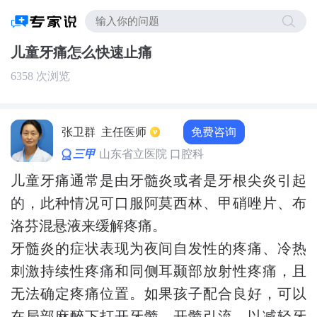
儿童牙痛怎么快速止痛
6358 次浏览
免费咨询
张卫群
主任医师
三甲
山东省立医院 口腔科
儿童牙痛通常是由牙髓炎或者是牙根尖炎引起
的，此种情况可口服阿莫西林、甲硝唑片、布
洛芬混悬液来缓解疼痛。
牙髓炎的症状表现为夜间自发性的疼痛、冷热
刺激持续性疼痛和同侧耳颞部放射性疼痛，且
无法确定疼痛位置。如果孩子配合良好，可以
在局部麻醉下打开牙髓，开髓引流，以减轻牙