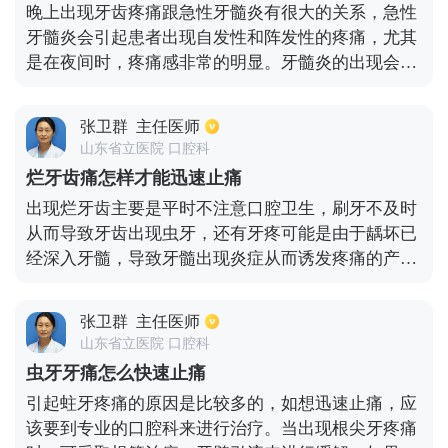
晚上出现牙齿疼痛跟急性牙髓炎有很大的关系，急性
说，能够快速止痛。还有其他情况，比如智齿发炎造
牙髓炎会引起患者出现自发性和阵发性的疼痛，尤其
成的牙痛，当出现这种情况时，使用双氧水、生理盐
是在夜间时，疼痛感非常的明显。牙髓炎的出现会造
水，进行冲洗，在盲袋内上碘甘油，可以起到收敛作
成牙髓腔内的压力升高因此会有明显的疼痛感。患者
用，通过这种方法，能够快速止痛。并且，还可以使
应该尽早的去医院检查和治疗，确诊引起牙齿疼痛的
用其他药物辅助治疗，如甲硝唑，阿莫西林等药物。
张卫群
主任医师
因素，确诊发病的牙齿，然后采取根管治疗的方法可
当病人出现牙痛症状时，应当及时就医，到正规医院
山东省立医院 口腔科
以将牙齿内的炎症引流出来，将感染物质取出可以缓
或者正规牙诊所进行针对性治疗，按医嘱用药。
烂牙齿痛怎样才能迅速止痛
解牙齿疼痛，然后进行填充，有效地阻隔外界刺激，
出现烂牙齿主要是平时不注意口腔卫生，刷牙不及时
可以避免牙齿再次出现疼痛。若是在夜间突然疼痛严
从而导致牙齿出现虫牙，还有牙疼可能是由于龋坏已
重，没有办法去就诊，在这种情况下可以利用凉水漱
经深入牙髓，导致牙髓出现炎症从而诱发疼痛的产
口，也可以口服一些止痛药物，能够有效的缓解疼痛
生，当牙髓出现炎症后，由于没有得到充分的侧支循
感，到了白天后要及时的就医。
环，并且牙髓腔的空间产生局限，因此导致患者牙部
张卫群
主任医师
出现剧烈的疼痛感，针对这种情况一般的止痛药物疗
山东省立医院 口腔科
效不会很明显。如果不及时治疗会导致后期发展成牙
虫牙牙痛怎么快速止痛
髓坏疽或者根尖周炎，从而引起严重的感染，对于这
引起蛀牙疼痛的原因是比较多的，如想迅速止痛，应
种情况在治疗上可以通过开髓引流、药物止痛的方法
该要到专业的口腔科来进行治疗。当出现根尖牙疼痛
来进行治疗。如果通过检查确诊后可以通过牙髓治