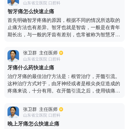
山东省立医院 口腔科
疗，其次期间也要多补充水分，禁止吃刺激性食物，
智牙痛怎么快速止痛
避免使牙痛加重。
首先明确智牙疼痛的原因，根据不同的情况所选取的
止痛方法也有差异。智牙也就是智齿，一般是在青年
期长出，与一般的牙齿有差别，也常被称为智慧牙。
智齿通常会给人体带来一些疼痛。当其变成龋齿导致
的疼痛，需要在局部进行处理消除疼痛，如果无自发
张卫群
主任医师
性疼痛，只需将这个智齿补好。当其情况继续恶化感
山东省立医院 口腔科
染到了牙神经，引起了牙髓炎或者是根尖炎，可以采
牙痛什么药快速止痛
取破髓引流来消除疼痛，如果仍想保留智齿，可以采
治疗牙痛的最佳治疗方法是：根管治疗，开髓引流。
用根管治疗，如果想要直接拔出智齿，在炎症消除之
这种治疗方式对于，由牙神经或者是根尖炎症造成的
后再到医院进行拔牙手术。若是智齿周围发炎造成红
疼痛来说，十分有用。在开髓引流之后，使用镇痛的
肿疼痛，可以及时选用生理盐水、双氧水冲洗后涂上
药物，如：cp，可以有效快速缓解疼痛。在有些情况
碘甘油，达到快速止疼的效果，减轻疼痛。
下，病人不想做根管治疗，那么可以采用吃药的治疗
张卫群
主任医师
方式，但是，无法做到快速止疼，无论是吃疼药还是
山东省立医院 口腔科
消炎药，效果都很弱，因此，若想快速止痛，就应该
晚上牙痛怎么快速止痛
根管治疗，开髓放cp镇痛，对于牙髓炎，根尖炎来