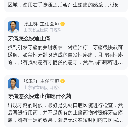
区域，使用右手按压之后会产生酸痛的感觉，大概按
摩三到五分钟一直没有疼痛感之后，就能连续按摩一
分钟左右，对于紧急止痛会有很好的效果。或者还能
张卫群
主任医师
选择用冰敷的方式，大概保持十五到二十分钟的时
山东省立医院 口腔科
间，连续敷上几次一直到疼痛感消失为止，然后搭配
牙痛怎么快速止痛
药物的方式进行治疗。另外也能用盐水去漱口，通过
找到引发牙痛的关键所在，对症治疗，牙痛很快就可
这种方式很大程度上也能改善疼痛，毕竟盐水能够起
缓解。如急性牙髓炎造成的自发性疼痛，且持续性疼
到消毒的效果。
通，只有找到患有牙髓炎的患牙，然后局部麻醉进行
开髓引流，释放压力，才能够快速缓解疼痛。如果是
急性根尖周炎造成的自发性疼痛，咬合性疼痛，那么
张卫群
主任医师
找到根尖周炎患牙之后开髓引流，疼痛也能够快速缓
山东省立医院 口腔科
解。如果是蛀牙细菌感染引发的牙痛，必须将感染的
牙痛怎么快速止痛吃什么药
组织祛除，然后通过技术把牙补全才能缓解疼痛。再
出现牙疼的时候，最好是先到口腔医院进行检查，然
者，若是急性智齿冠周炎引起的疼痛，必须对智齿冠
后再进行用药，并不是所有的止痛药物对缓解牙齿疼
周组织进行冲洗，如果有化脓，必须切开排脓，这样
痛，都有一定的效果，若是无法在短时间内去医院检
才能迅速有效地缓解疼痛。
查可以服用布洛芬、乙酰氨基酚、芬必得。造成牙痛