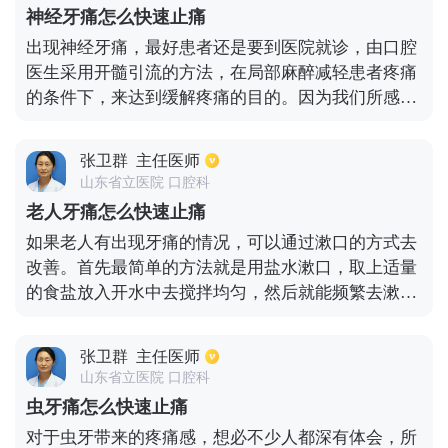
服用相对应的药物来进行治疗。可以服用一些止疼药
神经牙痛怎么快速止痛
物，并且同时对牙神经进行消炎。必要时需要到专业
出现神经牙痛，最好患者还是要到医院就诊，由口腔
牙科那里进行神经阻断，以防止牙痛反复发生。平时
医生采用开髓引流的方法，在局部麻醉减轻患者疼痛
应该注意口腔卫生，早晚刷牙，这样可以有效地避免
的条件下，来达到缓解疼痛的目的。因为我们所感觉
牙痛的现象产生。
到神经牙痛，一般是由于牙髓炎造成的，慢性牙髓炎
突然发作和急性牙髓炎所造成的疼痛感是患者难以忍
张卫群
主任医师
受的，有的时候会出现夜间阵痛，冷热交替产生的刺
山东省立医院 口腔科
激也会使之产生剧烈疼痛感，所以我们在出现神经牙
老人牙痛怎么快速止痛
痛的时候要及时就医。
如果老人有出现牙痛的情况，可以通过漱口的方式去
改善。首先最简单的方法就是用盐水漱口，取上适量
的食盐放入开水中去搅拌均匀，然后就能频繁去漱
口，可以有效缓解牙痛。或者还能用冰块去进行冰
敷，准备好冰块用毛巾给包住，然后就能敷在牙痛的
张卫群
主任医师
地方，大概十分钟左右就能得到缓解。如果是由于牙
山东省立医院 口腔科
周炎或者急性牙髓炎造成的疼痛，需要及时去医院里
虫牙痛怎么快速止痛
面治疗，同时还要做好口腔清洁的工作，老年人早晚
对于虫牙带来的疼痛感，想必不少人都深有体会，所
都要刷牙，特别是晚上睡觉前刷牙非常重要。