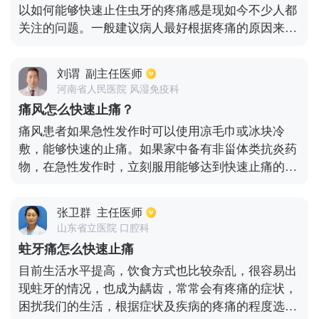
以如何能够快速止住虫牙的疼痛感是现如今不少人都
关注的问题。一般建议病人最好根据疼痛的原因来针
对性选择治疗方法。如果是因为吃过冷过热的食物或
药坚硬的东西而出现牙痛感，可考虑选择根管疗法。
刘谓
副主任医师
该治疗方法能够去除根管当中的炎症以及全部坏死病
河南省人民医院 风湿免疫科
灶。如果是因为食物嵌塞在虫牙洞当中，导致疼痛感
痛风怎么快速止痛？
出现，则可以考虑选择补牙疗法。该方法可以不让食
痛风患者如果急性发作时可以使用凉毛巾或冰块冷
物进入到虫牙洞中。
敷，能够快速的止痛。如果家中备有非甾体类抗炎药
物，在急性发作时，立刻服用能够达到快速止痛的效
果。在止痛之后应该到医院做相关的检查，开具治疗
降尿酸和痛风的药物，坚持的服用，避免痛风的发
张卫群
主任医师
作。平时还要多饮水，控制体重，避免剧烈的运动。
山东省立医院 口腔科
蛀牙痛怎么快速止痛
目前生活水平提高，饮食方式也比较杂乱，很容易出
现蛀牙的情况，也成为龋齿，常常会有疼痛的症状，
困扰我们的生活，根据症状及疾病的疼痛的程度选用