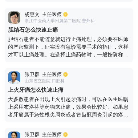
合适的治疗手段。当出现比较轻微的疼痛症状，可以
予以抗感染及止痛治疗，常用的有甲硝唑、奥硝唑、
杨惠文
主任医师
布洛芬等药物，大部分情况可以缓解症状。当出现比
浙江中医药大学附属第二医院 普外科
较严重的情况，可以口腔科就诊，立即予以开髓减
胆结石怎么快速止痛
压，会立刻缓解疼痛。
胆结石患者不能随意就进行止痛处理，必须要在医师
的严密监测下，证实没有急诊需要手术的指征，这样
才可以止痛处理。在选择止痛药物时，一般按阶梯给
药。如果患者只是轻度疼痛，可以口服一些阿司匹
林、泰勒宁等药物，可以镇痛消炎。如果患者是中度
张卫群
主任医师
疼痛，可以应用可待因等弱阿片类药物。如果患者是
山东省立医院 口腔科
重度疼痛的情况，可以使用吗啡注射液、杜冷丁针剂
上火牙痛怎么快速止痛
等。此外，芬太尼透皮贴也具有止痛的作用，但是需
大多数患者在出现上火引起牙痛时，可以在医生医嘱
要经过肿瘤科及麻醉科医师会诊之后，才能够决定是
上采用布洛芬等药物来止痛，效果会比较好。如果患
否能使用。在进行止痛治疗之前，需要对患者做抗感
者牙痛属于急性根尖周炎或者智齿冠周炎引起的疼
染的治疗，这是快速止痛的根本。
痛，建议使用阿莫西林或者甲硝唑等药物来治疗，若
通过药物治疗效果不理想或者病情加重，建议及时去
张卫群
主任医师
正规口腔科医院，让临床医生检查确诊后再对症治