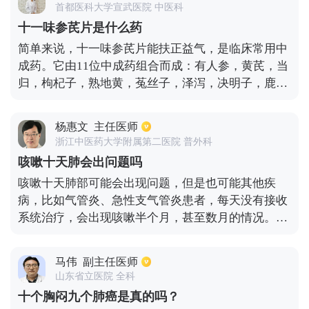
首都医科大学宣武医院 中医科
800ml这个范围。而且一定要禁酒，禁咖啡，禁茶，
十一味参芪片是什么药
晚上7点之后不能吃任何东西，也不能喝水。
简单来说，十一味参芪片能扶正益气，是临床常用中
成药。它由11位中成药组合而成：有人参，黄芪，当
归，枸杞子，熟地黄，菟丝子，泽泻，决明子，鹿角
等十一位中药组成。它具有强健体质、补气血、健脾
胃的作用，常用于治疗贫血、化疗后血细胞减少、血
杨惠文
主任医师
小板降低。改善气血两亏，体质虚弱，纳差等。化疗
浙江中医药大学附属第二医院 普外科
期间给药，是常用辅助中成药。临床应用较广泛，疗
咳嗽十天肺会出问题吗
效理想。
咳嗽十天肺部可能会出现问题，但是也可能其他疾
病，比如气管炎、急性支气管炎患者，每天没有接收
系统治疗，会出现咳嗽半个月，甚至数月的情况。肺
结核患者也会出现长期咳嗽的现象，肺癌患者会咳嗽
半个多月，还会出现发热、消瘦等其他病症。急性肺
马伟
副主任医师
脓肿的患者同样会出现咳嗽十天的情况。
山东省立医院 全科
十个胸闷九个肺癌是真的吗？