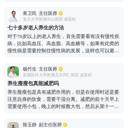
降脂、降压，保护心脑血管。（3）玉米须茶。玉米
食用铁皮石斛。
须是一味中药，有利尿护心、降压的作用。（4）首
蒋卫民
主任医师
乌茶。何首乌生用有一定毒性，但可以来泡茶。不仅
复旦大学附属华山医院 感染科
有补肝肾的效果，还可以更好地降低血压。对于高血
七十多岁老人养生的方法
压患者来说，推荐长期饮用这四种养生茶，以便更好
对于70岁以上的老人养生，首先需要看有没有慢性疾
的控制血压，使降低血压药物能更好的发挥效果。
病，比如高血压、高血脂、高血糖等，如果有此类的
慢性病是需要控制住慢性病的发展，这样也可以避免
其它的并发症。想要控制就需要按时吃药，定期检
查，一旦病情出现变化，要及时就医。在日常生活
杨竹生
主任医师
中，也需要多吃蔬菜水果，保证营养均衡摄入。如果
首都医科大学附属北京同仁医院 皮肤科
要吃保健品，一定要在正规渠道购买，避免相信一些
养生瘦瘦包真能减肥吗
偏方。科学养生才是最重要的，每天可以适当散步、
养生瘦瘦包是具有减肥作用的，但是在使用时还是要
打太极拳，也是能修生养性的。
注意自身的饮食，需要干湿分离。减肥的前十天早上
需要使用小包，晚上的时候敷大包，然后从第十一天
开始会发生一些调整，就是早晚都要敷大包。一套养
生瘦瘦包一般是使用一个月，敷了包之后一个小时之
陈玉静
副主任医师
内不能喝水。每天的喝水量要有所控制，在500到