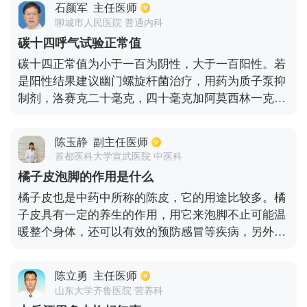
石颜军
主任医师
益于保护氧气。房事要有节制，才能保护好肾。
聊城市人民医院 普通内科
碳十四呼气试验正常值
碳十四正常值为小于一百为阴性，大于一百阳性。若
是阳性结果建议幽门螺旋杆菌治疗，用药为质子泵抑
制剂，洛赛克二十毫克，四十毫克加阿莫西林一克。
克拉霉素零点五克，一日两次，疗程一周。碳十四呼
气试验检测仪放着于空腹状态下，用约二十毫升凉开
陈玉静
副主任医师
水，口服一粒碳十四尿素胶囊，静坐25分钟后，用一
首都医科大学宣武医院 中医科
次吹气管二氧化碳吸收剂中吹气，然后将吹入的空气
橘子皮泡脚的作用是什么
样品送至医生处进行试验。
橘子皮也是中药中所称的陈皮，它的用途比较多。橘
子皮具有一定的养生的作用，用它来泡脚不止可能温
暖整个身体，还可以有效的预防感冒等疾病，另外，
早期的感冒也可以使用橘子皮泡脚法来辅助治疗。橘
子皮还具有锁水的功能，一般人的脚行路较多，大多
陈立勇
主任医师
都有老化的现象，常用橘子皮泡脚可以让脚的皮肤变
山东大学齐鲁医院 营养科
得光滑。另外，用橘子皮泡脚还可以有效的疏通全身