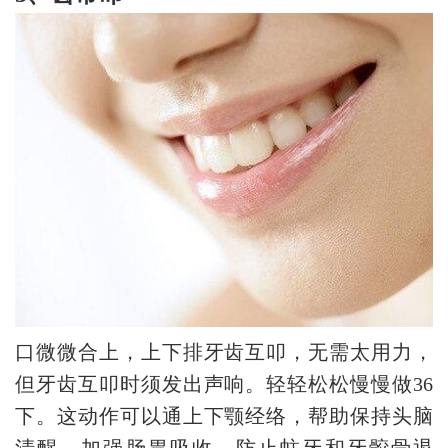
口微微合上，上下排牙齿互叩，无需太用力，
但牙齿互叩时须发出声响。轻轻松松慢慢做36
下。这动作可以通上下颚经络，帮助保持头脑
清醒，加强肠胃吸收、防止蛀牙和牙骹骨退