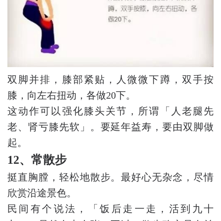
双脚并排，膝部紧贴，人微微下蹲，双手按
膝，向左右扭动，各做20下。
这动作可以强化膝头关节，所谓「人老腿先
老、肾亏膝先软」。要延年益寿，要由双脚做
起。
12、常散步
挺直胸膛，轻松地散步。最好心无杂念，尽情
欣赏沿途景色。
民间有个说法，「饭后走一走，活到九十