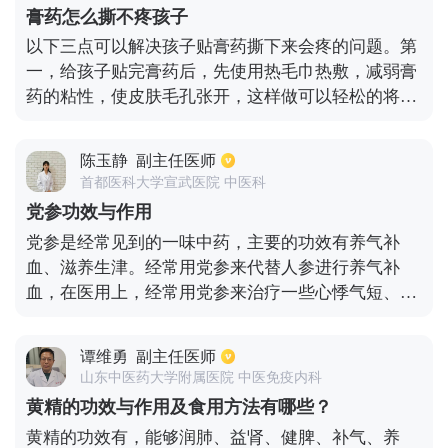
膏药怎么撕不疼孩子
以下三点可以解决孩子贴膏药撕下来会疼的问题。第
一，给孩子贴完膏药后，先使用热毛巾热敷，减弱膏
药的粘性，使皮肤毛孔张开，这样做可以轻松的将膏
药撕下来，同时还不会疼痛。第二，在撕膏药之前，
可以在膏药上抹润肤乳，静等二十分钟，等润肤乳浸
陈玉静
副主任医师
透膏药，就更容易撕下来了，而且不会感觉很疼。第
首都医科大学宣武医院 中医科
三，尽量将膏药贴在毛发少的地方，这样撕的时候只
党参功效与作用
要按住汗毛的根部，然后顺着汗毛方向撕，就不会那
党参是经常见到的一味中药，主要的功效有养气补
么疼了。
血、滋养生津。经常用党参来代替人参进行养气补
血，在医用上，经常用党参来治疗一些心悸气短、食
欲不振、身体虚弱、肺脏、脾脏的问题。由于科学技
术的发展，人们进一步发现了党参有镇静解热、控制
谭维勇
副主任医师
血压、血糖、降血脂、改善记忆力减弱、使血液中的
山东中医药大学附属医院 中医免疫内科
白细胞增加，对治疗贫血症有一定的的作用。并且党
黄精的功效与作用及食用方法有哪些？
参对一些恶性肿瘤也有一定的抵制作用，是一味作用
黄精的功效有，能够润肺、益肾、健脾、补气、养
和功效都十分好的中药材。