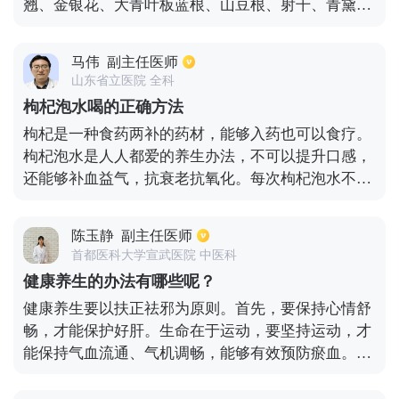
翘、金银花、大青叶板蓝根、山豆根、射干、青黛、
应症：疏风解表，清热解毒。用于外感风热所致的感
贯众、重楼、拳参、穿心莲、马齿苋、白头翁等等，
冒，症见发热、咳嗽、咽痛。
中西药药剂有牛黄上清片，清热解毒口服液，银翘解
马伟
副主任医师
毒片，穿心莲片，牛黄解毒片，清热暗疮丸，清热散
山东省立医院 全科
结片，北豆根片，金银花露，黄连上清片，莲花清瘟
枸杞泡水喝的正确方法
胶囊，清热解毒胶囊，清血解毒丸，清开灵颗粒，夏
枸杞是一种食药两补的药材，能够入药也可以食疗。
桑菊颗粒，蒲地蓝消炎口服液等
枸杞泡水是人人都爱的养生办法，不可以提升口感，
还能够补血益气，抗衰老抗氧化。每次枸杞泡水不宜
过多，一般十粒，10-15g，不超过20g即可。喝完一
杯水后，剩下的枸杞是可以重复使用的，也可以直接
陈玉静
副主任医师
吃掉，只不过泡过水的枸杞甜度下降，味道平淡，药
首都医科大学宣武医院 中医科
效也会降低。
健康养生的办法有哪些呢？
健康养生要以扶正祛邪为原则。首先，要保持心情舒
畅，才能保护好肝。生命在于运动，要坚持运动，才
能保持气血流通、气机调畅，能够有效预防瘀血。不
规律饮食容易损伤脾胃，因为清淡饮食有利于养脾
胃。冬天一定要注意保暖，生冷的食物不吃，才能有