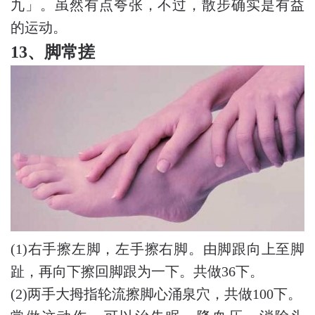
九」。虽然有点夸张，不过，散步确实是有益
的运动。
13、脚常搓
(1)右手擦左脚，左手擦右脚。由脚跟向上至脚
趾，再向下擦回脚跟为一下。共做36下。
(2)两手大拇指轮流擦脚心涌泉穴，共做100下。