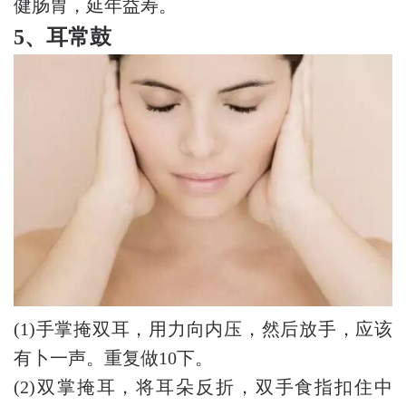
健肠胃，延年益寿。
5、耳常鼓
(1)手掌掩双耳，用力向内压，然后放手，应该
有卜一声。重复做10下。
(2)双掌掩耳，将耳朵反折，双手食指扣住中