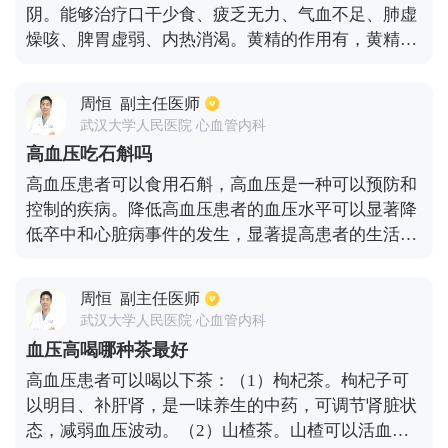
阴。能够治疗口干少食、疲乏无力、气血不足、肺虚
燥咳、脾胃虚弱、内热消渴。黄精的作用有，黄精能
够降血压、降血糖、降血脂、防止动脉硬化、延缓衰
老、抗菌的效果。黄精的食用方法很简单，可以炖汤
周恒
副主任医师
喝也可以煮粥喝，放入枸杞炖汤喝能够补血、治疗神
武汉大学人民医院 心血管内科
经衰弱等，放入粳米、猪肉煮粥喝能够延年益寿、养
高血压吃石斛吗
肺润燥。养生治疗效果非常好。
高血压患者可以食用石斛，高血压是一种可以预防和
控制的疾病。降低高血压患者的血压水平可以显著降
低卒中和心脏病事件的发生，显著提高患者的生活质
量，有效减轻疾病负担。高血压患者可以食用石斛，
或尝试与石斛叶一起饮用。石斛叶具有降血压的作
周恒
副主任医师
用。铁皮石斛具有清甜清寒、补水养胃、滋阴清热润
武汉大学人民医院 心血管内科
肺、益肾强腰的功效。此外，石斛还在《神农本草
血压高喝哪种茶最好
经》、《本草纲目》、《中医药大词典》等古代医学
高血压患者可以喝以下茶：（1）枸杞茶。枸杞子可
著作中有记载。铁皮石斛的十大功效是滋阴、强身健
以明目、补肝肾，是一味养生的中药，可调节肾脏状
体、健脾健胃、护肝保胆、强肌降血脂、降血糖、抑
态，减弱血压波动。（2）山楂茶。山楂可以活血、
瘤、明目、润肤、延年益寿。因此，高血压患者可以