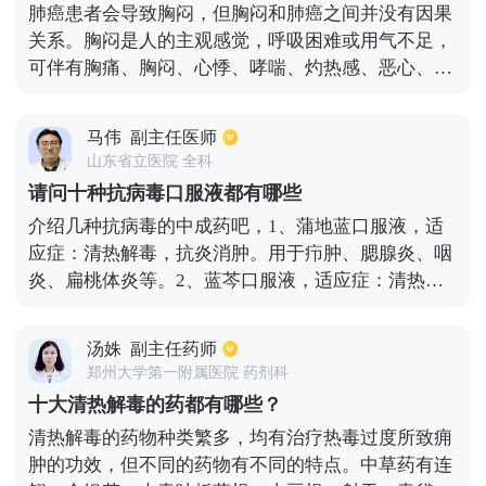
肺癌患者会导致胸闷，但胸闷和肺癌之间并没有因果
关系。胸闷是人的主观感觉，呼吸困难或用气不足，
可伴有胸痛、胸闷、心悸、哮喘、灼热感、恶心、呕
吐等症状。除了肺癌引起的胸闷外，还可见于气管支
气管肿瘤、气管狭窄、气管压迫如甲状腺肿大、纵隔
马伟
副主任医师
肿瘤等。也可见于肺气肿、支气管炎、哮喘、肺不
山东省立医院 全科
张、肺梗塞、气胸等。可见于先天性心脏病、风湿性
请问十种抗病毒口服液都有哪些
心脏瓣膜病、冠心病、肺心病等。可见于膈肌麻痹、
介绍几种抗病毒的中成药吧，1、蒲地蓝口服液，适
代谢性疾病、酸碱平衡紊乱等。
应症：清热解毒，抗炎消肿。用于疖肿、腮腺炎、咽
炎、扁桃体炎等。2、蓝芩口服液，适应症：清热解
毒，利咽消肿。用于急性咽炎、肺胃实热证所致的咽
痛、咽干、咽部灼热。3、柴银口服液，适应症：清
汤姝
副主任药师
热解毒，利咽止咳。用于上呼吸道感染外感风热症。
郑州大学第一附属医院 药剂科
4、连花清瘟胶囊适应症：清瘟解毒，宣肺泄热。用
十大清热解毒的药都有哪些？
于治疗流行性感冒属热毒袭肺证，症见：发热或高
清热解毒的药物种类繁多，均有治疗热毒过度所致痈
热，恶寒，肌肉酸痛，鼻塞流涕，咳嗽，头痛，咽干
肿的功效，但不同的药物有不同的特点。中草药有连
咽痛，舌偏红，苔黄或黄腻等。5、双黄连口服液适