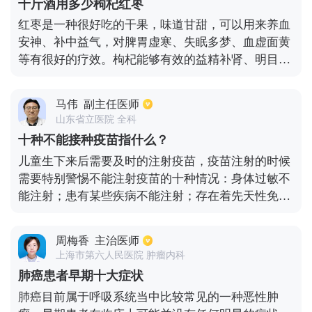
十斤酒用多少枸杞红枣
的经络，脚下的穴位较多，常泡脚可以加快血液的循
红枣是一种很好吃的干果，味道甘甜，可以用来养血
环，对于清除血管的垃圾也是有较好的效果的。
安神、补中益气，对脾胃虚寒、失眠多梦、血虚面黄
等有很好的疗效。枸杞能够有效的益精补肾、明目养
肝、安神补学的效果，还能够止咳润肺，止渴生津的
效果，如果能够使用红枣、枸杞和黄芪泡酒，治疗效
马伟
副主任医师
果会更好。如果十斤酒需要使用红枣二斤，枸杞一斤
山东省立医院 全科
半。
十种不能接种疫苗指什么？
儿童生下来后需要及时的注射疫苗，疫苗注射的时候
需要特别警惕不能注射疫苗的十种情况：身体过敏不
能注射；患有某些疾病不能注射；存在着先天性免疫
缺陷也不能注射；有中枢神经系统疾病不能注射；患
有疾病不能注射；感冒发烧不要注射；存在着皮肤疾
周梅香
主治医师
病也不能注射，腹泻注射疫苗需要慎重；鸡蛋过敏的
上海市第六人民医院 肿瘤内科
宝宝需要选择性注射，对牛奶过敏、先天性免疫缺陷
肺癌患者早期十大症状
不能服用脊灰减毒活疫苗。
肺癌目前属于呼吸系统当中比较常见的一种恶性肿