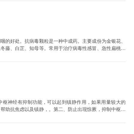
双黄连口服液无抗病毒作用。没有治疗病毒的特效药。如果是
限制。即使不治疗，也能在7天左右治愈。使用双黄连口服液
，恢复稍快，但不会有抗病毒作用。
利咽的好处。抗病毒颗粒是一种中成药。主要成份为金银花、
忍冬藤、白芷、知母等。常用于治疗病毒性感冒、急性扁桃体
治疗病毒感染风热感冒的作用。成人或儿童可口服，但在服药
肪、难消化的快餐；服药期间不宜服用滋补性中药；服药三天
中枢神经有抑制功能，可以起到镇静作用，如果用量较大的
、帮助抗焦虑以及镇静，。第二、防止出现惊厥，抑制中枢神
。使用艾司唑仑片达到一定剂量，可影响短期内的记忆。第
容易出现过敏等情况。