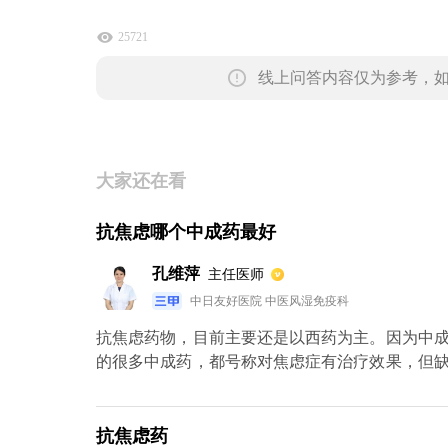
25721
线上问答内容仅为参考，
大家还在看
抗焦虑哪个中成药最好
孔维萍
主任医师
中日友好医院 中医风湿免疫科
抗焦虑药物，目前主要还是以西药为主。因为中
的很多中成药，都号称对焦虑症有治疗效果，但
症有一定的疗效，一个是疏肝解郁胶囊，另外一
实验，相对有比较可靠的数据，但是这些数据还
获得全世界的认可。包括在中国国内，也不是所
抗焦虑药