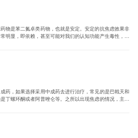
是用西药来进行治疗，而且已经应用了几十年，数据都非常的
虑药物是苯二氮卓类药物，也就是安定。安定的抗焦虑效果非
非常明显，即依赖，甚至可能对我们的认知功能产生毒性，因
-羟色胺再摄取抑制剂的出现，一线抗焦虑药物已经被转化为这
，我是焦虑症患者，你怎么能给我开抗抑郁药呢？”因为焦虑
的一线抗焦虑药物是一种抗抑郁药，作用于单胺系统的SSRI
性焦虑、惊恐发作还是惊恐发作，对焦虑患者进行心理治疗效
中成药，如果选择采用中成药去进行治疗，常见的是巴戟天和
的是丁螺环酮或者阿普唑仑等。之所以出现焦虑的情况，主要
过度担心的现象，从而让自己产生出一种烦躁的情绪，这种情
焦虑的药物主要就是用来缓解紧张和焦虑，通常都是以二氮类
，不能盲目用药。