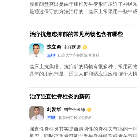
腰椎间盘突出是由于腰椎发生变形而压迫了神经
是通过保守的方法治疗的，临床上常采用一些中
大活络胶囊、腰痹通胶囊以及腰痛宁胶囊三种。
生、枸杞、地龙、全蝎、蜈蚣等，它具有补肝强
类药物不可过久服用，以免对肝肾有不良的影响。
治疗抗焦虑抑郁的常见药物包含有哪些
陈立勇
主任医师
山东大学齐鲁医院 营养科
临床上抗焦虑、抗抑郁的药物有很多种，常用药
具体的用药剂量、适宜人群和适应症应根据个人
为百合病、脏躁、郁症等。根据具体情况，通过辨
治疗强直性脊柱炎的新药
刘爱华
副主任医师
北京医院 风湿免疫科
强直性脊柱炎其实是血清阴性的脊柱关节病的一
反应，同时严重者可能会发生脊柱畸形或者关节