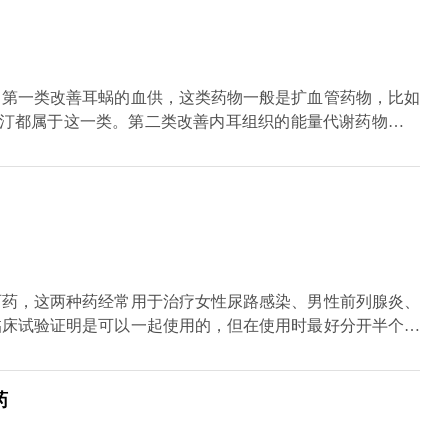
：第一类改善耳蜗的血供，这类药物一般是扩血管药物，比如
司汀都属于这一类。第二类改善内耳组织的能量代谢药物，主
药物，我们常常认为是利多卡因、普鲁卡因等局麻药物，这类
神经的兴奋。第四类药物是一种肌松剂，临床上比较少用，像
仑。第六类药物主要是银杏制剂，中成药。
西药，这两种药经常用于治疗女性尿路感染、男性前列腺炎、
临床试验证明是可以一起使用的，但在使用时最好分开半个小
尿、镇痛，提高机体免疫能力。盐酸左氧氟沙星胶囊适用于敏
染等等各种感染。这两种配在一起治疗炎症效果不错。
药