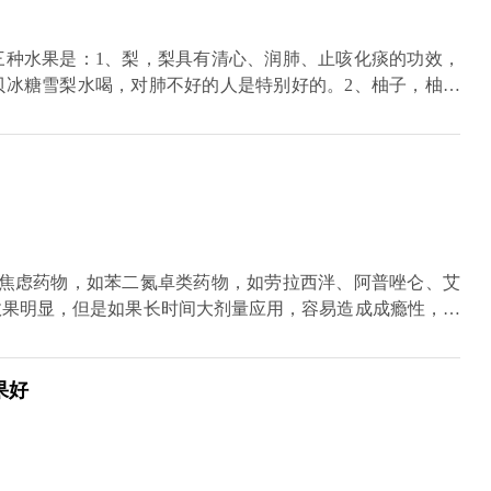
三种水果是：1、梨，梨具有清心、润肺、止咳化痰的功效，
贝冰糖雪梨水喝，对肺不好的人是特别好的。2、柚子，柚子
的人也是比较好的。3、杨桃，杨桃属于南方的水果，具有清
生津、利尿、解毒的作用，对于肺热引起的咳嗽，效果也是很
治疗百日咳、肺热咳嗽、咽喉炎、口干舌燥等肺部疾病。
抗焦虑药物，如苯二氮卓类药物，如劳拉西泮、阿普唑仑、艾
效果明显，但是如果长时间大剂量应用，容易造成成瘾性，所
抗焦虑药，如丁螺环酮、坦度螺酮，这类药物不具备镇静作
的时间比较长，作用时间比较慢，所以说要有足够的时间去应
作用，如5羟色胺再摄取抑制剂、帕罗西汀、舍曲林、西酞普
果好
体拮抗剂，如普萘洛尔，主要针对躯体焦虑，对震颤、出汗、