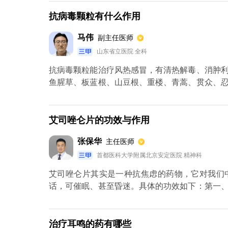
症治疗，也可用于治疗发热、咳嗽、咽喉肿痛。
病毒引起的上呼吸道感染，它通常有一定的自我
抗病毒颗粒有什么作用
等药物的原因是，它至少可以缓解疼痛，缓解症状
马伟
副主任医师
山东省立医院 全科
抗病毒颗粒能治疗风热感冒，有清热解毒、消肿
鱼腥草、板蓝根、山豆根、重楼、青蒿、贯众、
炎、急性支气管炎等。因此，抗病毒颗粒主要起
期间应注意避免吃辛辣、刺激性强的快餐；高脂
后如无缓解，建议到医院治疗，以免误诊。
艾司唑仑片的功效与作用
张保华
主任医师
首都医科大学附属北京安定医院 精神科
艾司唑仑片其实是一种抗焦虑的药物，它对我们
话，可催眠、甚至昏迷。具体的功效如下：第一
经内的癫痫病。第三、骨骼肌松弛。第四、遗忘
五、分泌入乳汁。第六、容易上瘾，有极少数的人
治疗耳鸣的药有哪些