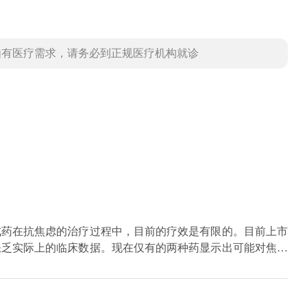
如有医疗需求，请务必到正规医疗机构就诊
成药在抗焦虑的治疗过程中，目前的疗效是有限的。目前上市
缺乏实际上的临床数据。现在仅有的两种药显示出可能对焦虑
个是九味镇心颗粒。这两种药物是目前在国内做了初步的临床
远远不够。因为毕竟只是在国内做了相应的研究数据，并没有
有的医生都会认可这些数据。所以其实抗焦虑药物，最好是用