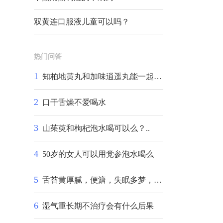
双黄连口服液儿童可以吗？
热门问答
1
知柏地黄丸和加味逍遥丸能一起吃吗
2
口干舌燥不爱喝水
3
山茱萸和枸杞泡水喝可以么？..
4
50岁的女人可以用党参泡水喝么
5
舌苔黄厚腻，便溏，失眠多梦，口中无味，脸冒油光，
6
湿气重长期不治疗会有什么后果