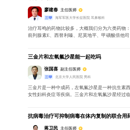
廖建春
主任医师
海军军医大学长征医院 耳鼻喉科
治疗耳鸣的药物比较多，大概我们分为六类药物
前列腺素E、西替利嗪、尼莫地平、甲磺酸倍他
要有ATP即三磷酸腺苷和辅酶A。第三种离子类
药物对神经轴突的结合处是有阻滞的作用，抑制
米奥纳尔。第五种抗焦虑、抗抑郁药，比如艾司唑
三金片和左氧氟沙星能一起吃吗
张国喜
副主任医师
北京大学人民医院 男科
三金片是一种中成药，左氧氟沙星是一种抗生素
女性妇科炎症等疾病。三金片和左氧氟沙星经过
时。三金片适用于抗菌、抗炎、消肿、清热、利
感菌引起的泌尿生殖道感染、呼吸道感染、妇科感
抗病毒治疗可抑制病毒在体内复制的联合用
蒋卫民
主任医师