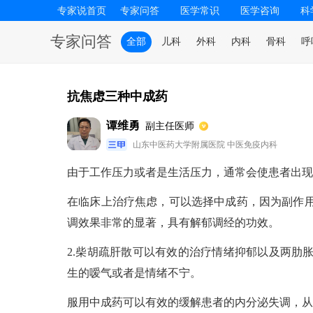
专家说首页
专家问答
医学常识
医学咨询
科
专家问答
全部
儿科
外科
内科
骨科
呼
抗焦虑三种中成药
谭维勇
副主任医师
山东中医药大学附属医院 中医免疫内科
由于工作压力或者是生活压力，通常会使患者出现
在临床上治疗焦虑，可以选择中成药，因为副作用
调效果非常的显著，具有解郁调经的功效。
2.柴胡疏肝散可以有效的治疗情绪抑郁以及两肋
生的嗳气或者是情绪不宁。
服用中成药可以有效的缓解患者的内分泌失调，从