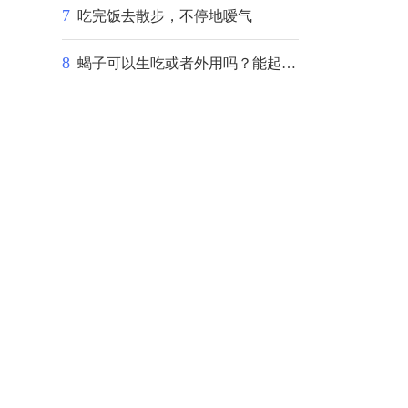
7
吃完饭去散步，不停地嗳气
8
蝎子可以生吃或者外用吗？能起到什么作用？好心的中医和西医给详细讲解下~用法用量~谢谢了~好人一生平安