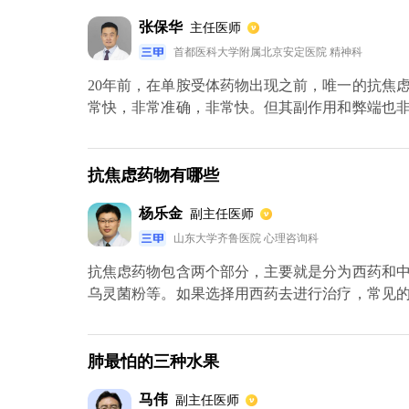
西药来进行治疗，因为相对比较可靠，全世界都
张保华
主任医师
详实。
首都医科大学附属北京安定医院 精神科
20年前，在单胺受体药物出现之前，唯一的抗焦
常快，非常准确，非常快。但其副作用和弊端也
此不推荐常规使用抗精神病药物。随着选择性5 
种药物，所以很多病人看着他们的盒子说，“医生
和抑郁都与大脑中单胺类神经递质紊乱有关，目前
抗焦虑药物有哪些
或SNRI。焦虑与抑郁的区别在于，无论是广泛
杨乐金
副主任医师
果明显。如果可以最好采用联合心理治疗。
山东大学齐鲁医院 心理咨询科
抗焦虑药物包含两个部分，主要就是分为西药和
乌灵菌粉等。如果选择用西药去进行治疗，常见
还是由于对亲人或者自己命运等各个方面出现了
绪里面存在着恐慌，不安，忧愁等成分。目前抗
为主，常见的药物是安定等，具体还是要遵听医嘱
肺最怕的三种水果
马伟
副主任医师