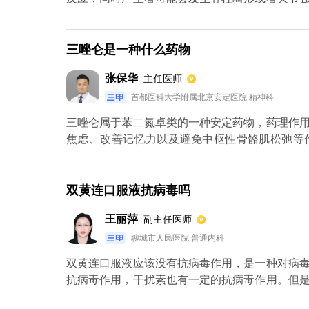
直性脊柱炎主要可分为非药物治疗或药物治疗二
的生物制剂：TNF-α抑制剂，主功能是介导炎
抗，或依那西普和阿达木单抗等三种。特别注意
三唑仑是一种什么药物
常的昂贵，因此不能够被病人接受，才会经常出现
张保华
主任医师
首都医科大学附属北京安定医院 精神科
三唑仑属于苯二氮卓类的一种安定药物，药理作
焦虑、改善记忆力以及避免中枢性骨骼肌松弛等
体。而苯二氮卓类受体可以分为一型号、二型。
该种药物所起到的镇静和骨骼肌松弛有一定关系
镇静、催眠以及昏迷。虽然该种药物作用明显，
双黄连口服液抗病毒吗
药性症状发生。
王丽萍
副主任医师
聊城市人民医院 普通内科
双黄连口服液应该没有抗病毒作用，是一种对病
抗病毒作用，干扰素也有一定的抗病毒作用。但
银花、黄芩和连翘。这三种成分主要起到祛风解