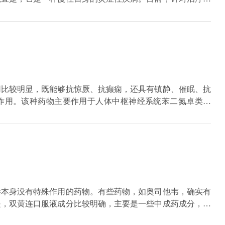
种。在药物治疗方面，针对于新药指的就是近几年来应用最强
症，同时能够达到免疫调节的作用，常用的新药有英夫利昔单
这类药物是会也有一定的不良反应和缺陷的，而且其价格是非
感染和肝功能有异常。
用比较明显，既能够抗惊厥、抗癫痫，还具有镇静、催眠、抗
作用。该种药物主要作用于人体中枢神经系统苯二氮卓类受
一型受体兴奋和该种药物的抗焦虑作用有关，而二类受体则和
。随着药物应用时，用药剂量不断加大，患者会逐渐出现轻度
但是服用着很容易出现身体以及心理依赖，在停药之后会有撤
毒本身没有特殊作用的药物。有些药物，如奥司他韦，确实有
是，双黄连口服液成分比较明确，主要是一些中成药成分，金
表、清热解毒的作用，可用于外感风热引起的感冒，主要是对