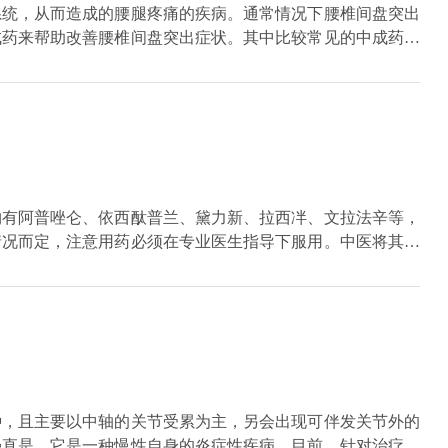
系统，从而造成的腰腿疼痛的疾病。通常情况下腰椎间盘突出
成药来帮助改善腰椎间盘突出症状。其中比较常见的中成药有
这三种中成药的成份大部分是相同的，常见的中药成份是桑寄
筋骨的效果，对于疏通经络和止痛的效果也比较好，当然，此
物有阿普唑仑、依西酞普兰、黛力新、拉西冸、文拉法辛等，
情况而定，注意用药必须在专业医生指导下服用。中医将其分
证施治的方法来制定个体化治疗的方案。
种，且主要以中轴的关节受累为主，另会出现可伴发关节外的
强直是，它是一种慢性自身的炎症性疾病。目前，针对治疗强