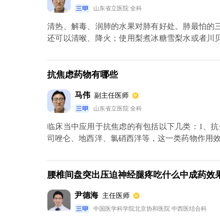
山东省立医院 全科
清热、解毒、润肺的水果对肺有好处。肺最怕的
还可以清喉、降火；使用梨煮冰糖雪梨水或者川
属于寒凉的水果，可以润肺清肠；这对于肺不好
热、生津、利尿、解毒的作用，杨桃具有清热、
好的。另外，罗汉果具有清热利咽的作用，也可以
抗焦虑药物有哪些
马伟
副主任医师
山东省立医院 全科
临床当中应用于抗焦虑的有包括以下几类：1、
司唑仑、地西泮、氯硝西泮等，这一类药物作用
以说应用时间尽量比较短。包括非苯二氮卓类的
用，而且具有明显的抗焦虑作用，它的持续起效
用。2、抗抑郁的药物，抗抑郁的药物也有抗焦虑
腰椎间盘突出压迫神经腿疼吃什么中成药效
兰、米氮平、曲唑酮等等药物。3、β肾上腺素受
尹德海
主任医师
心悸、心悸患者有明显疗效。
中国医学科学院北京协和医院 中西医结合科