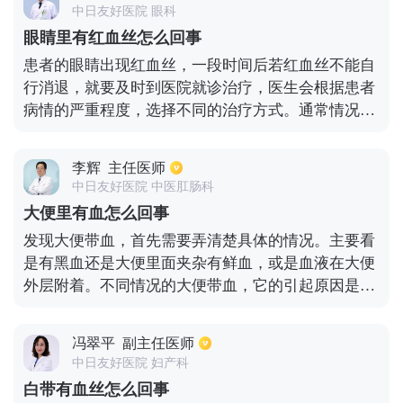
低烧咳嗽里面带血，而且还有咯血的情况，并且自己
中日友好医院 眼科
的食欲比较差，体重有明显的减轻情况，这很有可能
眼睛里有红血丝怎么回事
是肺结核引起的。3.一旦老年人有咳中带血的情况，
患者的眼睛出现红血丝，一段时间后若红血丝不能自
或者患者有肺部疾病，很有可能会得了肺癌。患者最
行消退，就要及时到医院就诊治疗，医生会根据患者
好要到医院做个胸部的ct，看看是不是得了肺癌。4.
病情的严重程度，选择不同的治疗方式。通常情况
此外患者的凝血功能出现了异常，也会导致患者有轻
下，眼睛里出现红血丝，可能是患有结膜炎，在发病
微的咳嗽的，甚至咳嗽里面带一点点血迹。
早期患者可以选择在有红血丝的部位处滴加眼药水，
李辉
主任医师
已达到消毒杀菌的作用。眼睛里有红血丝，可能还患
中日友好医院 中医肛肠科
有干眼症，并伴有眼胀、眼红等临床症状，患者还可
大便里有血怎么回事
以感受到眼部有异物感和干涩感。所以，患者眼睛出
发现大便带血，首先需要弄清楚具体的情况。主要看
现红血丝后，切不可大意，以免错过最佳治疗期，导
是有黑血还是大便里面夹杂有鲜血，或是血液在大便
致更严重的疾病，危害生命。
外层附着。不同情况的大便带血，它的引起原因是不
一样的。通常来说，如果是大便里面带有暗红色或者
是黑色的血液，会和上消化道出血有关系，常见的包
冯翠平
副主任医师
括十二指肠、胃、食管等部位出血。这种情况的出
中日友好医院 妇产科
血，血液在肠道里面停留的时间比较长，并且消化的
白带有血丝怎么回事
过程当中也会经历很多的化学反应，因此在排出的时