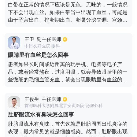
白带在正常的情况下应该是无色、无味的，一般情况
候会呈现出黑色。而如果是新鲜的血液，通常和下消
下不会出现血丝。如果白带当中出现了血丝，可能是
化道出血有关，像是肛裂、肛漏、痔疮等。
由于子宫出血、排卵期出血、卵巢分泌失调、宫颈糜
烂、宫颈息肉等情况所引起的。如果不是因为月经而
导致的白带出现血丝，应该尽快到妇科医院去做检
王卫
副主任医师
查，然后根据具体的结果进行对症处理。
中日友好医院 眼科
眼睛里有血丝是怎么回事
患者如果长时间或近距离的玩手机、电脑等电子产
品，或着经常熬夜，过度用眼，就会导致眼睛里的一
些微细的毛细血管充血，就会出现眼睛里有血丝的症
状，此时患者需要有一个健康的作息时间安排，不熬
夜、适度玩电子产品，不过度用眼睛，每天坚持做眼
王俊生
主任医师
保健操。患者卸妆没有彻底卸干净，也会导致眼睛出
首都医科大学附属北京安贞医院 泌尿外科
现血丝，在此种情况下，患者尽量化妆或者化妆时以
肚脐眼流水有臭味怎么回事
淡妆为主，然后卸妆要及时，而且要卸干净。如果是
肚脐眼流水有臭味，首先这就是肚脐周围出现炎症的
因为结膜炎所导致眼睛出现血丝，患者就需要及时到
表现，最为常见的就是细菌感染。然而，肚脐眼出现
医院就诊治疗，医生会根据病情来选择治疗方式，切