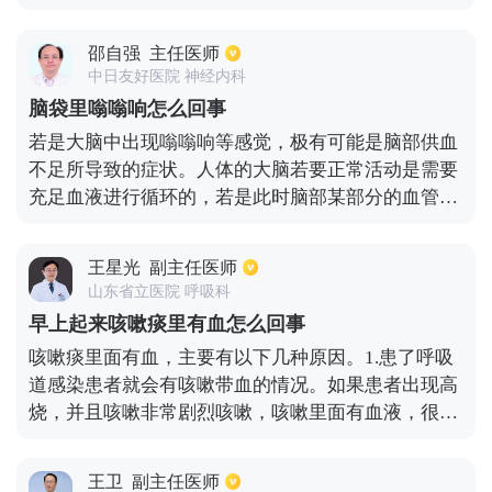
否是肿瘤引起的，大多数患者咽喉部位出现有血丝，
主要是跟咽炎引起的，由于炎症刺激容易导致毛细血
邵自强
主任医师
管扩张，在发生剧烈咳嗽时是容易导致小毛细血管破
中日友好医院 神经内科
裂，因此在吐痰时会伴有血丝。
脑袋里嗡嗡响怎么回事
若是大脑中出现嗡嗡响等感觉，极有可能是脑部供血
不足所导致的症状。人体的大脑若要正常活动是需要
充足血液进行循环的，若是此时脑部某部分的血管被
阻断，血液循环就会变慢，进而出现脑部供血不足现
象，进一步引发头晕、耳鸣以及记忆力衰退等症状。
王星光
副主任医师
通常出现此症状的患者伴有高血压、动脉硬化等疾病
山东省立医院 呼吸科
史，患者需要对血压、血脂等作进一步的检测。患者
早上起来咳嗽痰里有血怎么回事
最好做一下脑部的CT检查，给予准确的判断。日常可
咳嗽痰里面有血，主要有以下几种原因。1.患了呼吸
以适当口服银杏叶片等药物改善病症。日常注意多喝
道感染患者就会有咳嗽带血的情况。如果患者出现高
水，少吃盐，脂肪含量高的食物，多进行体育锻炼，
烧，并且咳嗽非常剧烈咳嗽，咳嗽里面有血液，很有
提高免疫力。
可能就是呼吸道感染引起的，患者得要用抗病毒的方
式来治疗，同时还要服用止血的药物。2.如果患者发
王卫
副主任医师