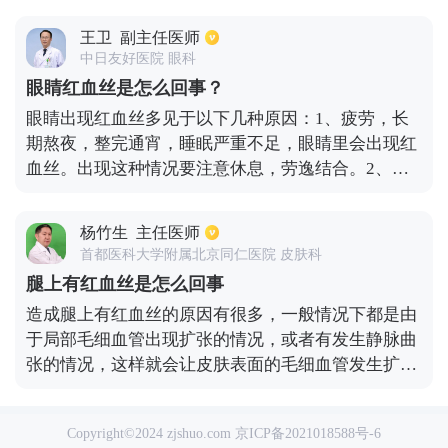
再对症治疗。
转。另外要注意湿化气道，以免空气太过于干燥引发
王卫
副主任医师
剧烈咳嗽。不过有可能是肺部疾病引起，比如肺炎。
中日友好医院 眼科
如果患者有出现感冒，发烧，有可能是结核菌造成，
眼睛红血丝是怎么回事？
肺结核也很容易引发咳血。另外有可能是肺部有原发
眼睛出现红血丝多见于以下几种原因：1、疲劳，长
疾病造成的，巨像肺部肿瘤或者支气管扩张等，这样
期熬夜，整完通宵，睡眠严重不足，眼睛里会出现红
也会引发痰中带血。最好做肺部CT，找出引发的因素
血丝。出现这种情况要注意休息，劳逸结合。2、眼
再去针对性治疗。另外还要看是否有出血的倾向，如
科疾病，如结膜炎、角膜炎，包括虹睫炎、青光眼
果凝血和血液系统没有问题，一般就没有多大的问
等，产生的炎症的反应，是一种充血的表现。如果你
题。
杨竹生
主任医师
是是因为以上疾病引起的，最好及时找专科医生检
首都医科大学附属北京同仁医院 皮肤科
查，尽早对症治疗。
腿上有红血丝是怎么回事
造成腿上有红血丝的原因有很多，一般情况下都是由
于局部毛细血管出现扩张的情况，或者有发生静脉曲
张的情况，这样就会让皮肤表面的毛细血管发生扩张
的现象。还有可能是炎症引起的，另外也有可能是由
于腿部有出现血管炎引起的。其中血管炎是属于很常
Copyright©2024 zjshuo.com
京ICP备2021018588号-6
见的一种皮肤疾病，还是属于变应性炎症的反应。一