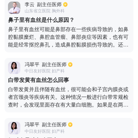
癌细胞、pp实验等相关检查。如果诊断不清，可以做
李云
副主任医师
支气管镜检查帮助明确诊断。如果患者有陈旧的病
山东省立医院 胸外科
灶，发现肺部有阴影，无需特殊处理，只需定期复查
鼻子里有血丝是什么原因？
即可。如果患者患的是活动性肺结核，一定要进行抗
鼻子里有血丝可能是鼻部存在一些疾病导致的，如鼻
结核的治疗，治疗的药物可以选择异烟肼、利福平、
腔黏膜糜烂、鼻腔血管瘤、鼻部炎症等因素，也有可
吡嗪酰胺等。患者是肺内炎症引起的肺部阴影，可以
能是经常抠挖鼻孔，造成鼻腔黏膜损伤导致的。还有
用抗生素进行治疗，抗生素包括：头孢克肟、阿司匹
可能是患者身体存在一些疾病在鼻部的病变表现，如
林、头孢呋辛、左氧氟沙星等。如果是肿瘤导致的，
血液病、高血压疾病、以及肝肾功能异常等疾病，这
需要进行抗肿瘤的治疗，适合的治疗方式有：先手术
冯翠平
副主任医师
些都可能会导致患者出现鼻子里有血丝的情况。另
治疗，后进行放疗、化疗和靶细胞细胞治疗。
中日友好医院 妇产科
外，不良的饮食习惯，容易偏挑食，或是日常吃的食
白带发黄有血丝怎么回事
物比较辛辣刺激，就可能会引起身体上火，导致鼻子
白带发黄并且伴随有血丝，很可能会和子宫内膜炎或
里出现血丝的情况。要想查明鼻子里有血丝的具体病
者宫颈炎等疾病有关。这种情况一般进行白带常规检
因，患者还需及时去医院进行进一步的身体检查。
查时，会发现里面存在有大量白细胞。如果是在两次
月经中间的时间段发现白带有血丝，可能是由于排排
卵期出血引起。而如果白带发黄伴有血丝的同时，出
冯翠平
副主任医师
现有外阴瘙痒，异味等情况，就和阴道炎有关。这时
中日友好医院 妇产科
建议及时进行妇科检查，尤其是白带常规等化验，然