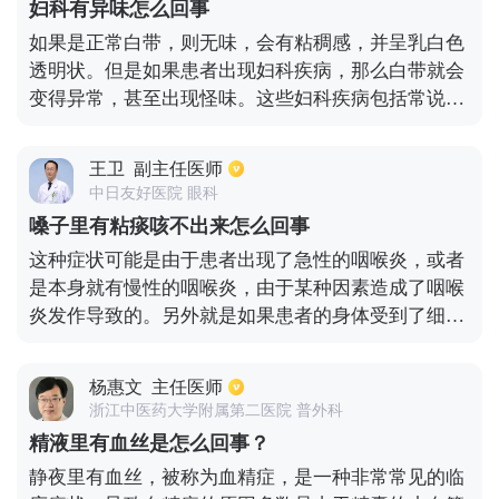
妇科有异味怎么回事
后根据相应的检查结果进行针对性治疗，平时要勤换
如果是正常白带，则无味，会有粘稠感，并呈乳白色
洗内裤，注意个人卫生，尽量保持外阴干燥清洁。
透明状。但是如果患者出现妇科疾病，那么白带就会
变得异常，甚至出现怪味。这些妇科疾病包括常说的
阴道炎，宫颈炎，盆腔炎，宫颈糜烂等。具体来说，
如果白带有异味呈豆腐渣样，外阴瘙痒，是由于患有
王卫
副主任医师
霉菌性阴道炎；如果白带常有腥臭味儿呈黄绿色则是
中日友好医院 眼科
由于厌氧菌感染、滴虫性感染的阴道炎；如果白带有
嗓子里有粘痰咳不出来怎么回事
鱼腥味儿可能是由阴道嗜血杆菌引起的。针对以上问
这种症状可能是由于患者出现了急性的咽喉炎，或者
题，建议及时就诊正规医院妇科，做白带常规及阴道
是本身就有慢性的咽喉炎，由于某种因素造成了咽喉
镜等检查，明确病因后进行积极治疗。
炎发作导致的。另外就是如果患者的身体受到了细菌
或者病毒等的入侵造成了呼吸道感染的话，也有可能
造成这种症状。建议患者可以先到当地的医院检查一
杨惠文
主任医师
下，可以做一个血常规检查，查明病因之后再对症治
浙江中医药大学附属第二医院 普外科
疗，一般可以在医生的指导下服用消炎的药物。建议
精液里有血丝是怎么回事？
患者在治疗的过程中要注意多喝水，一般以温开水为
静夜里有血丝，被称为血精症，是一种非常常见的临
宜，尽量不要抽烟喝酒或者是饮用碳酸饮料。在饮食