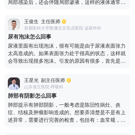
局部感染后，还会伴随局部渗液，这样的液体通常还
不可大意，以免错过最佳治疗期，引发更严重的疾
会有臭味。现实生活中还有很多人喜欢在洗澡的时候
病。
用手抠肚脐，这样很容易导致皮肤破损继发感染。出
王俊生
主任医师
现这样的情况最为常见的消毒处理方式就是使用碘
首都医科大学附属北京安贞医院 泌尿外科
伏，因为碘伏对人体组织刺激比较小，而且还具有不
尿有泡沫怎么回事
错的杀菌作用。如果是比较严重的患者，并且伴随发
尿液里面有出现泡沫，很有可能是由于尿液表面张力
烧，或是全身感染的情况，则需要根据医生嘱咐下进
太高造成的。如果表面张力处于很高的状态，这样就
行用药。
会导致出现很多泡沫。引发的原因有很多，首先是肾
脏里面有出现病变，或者尿道里面的分泌物比较多，
需要做详细的检查才能确定。其次是很长时间都没有
王星光
副主任医师
性生活，经常都处于性兴奋的状态，还有伴随着遗精
山东省立医院 呼吸科
的情况，从而让尿道球腺之中的黏液分泌越来越多引
肺部有阴影怎么回事
发泡沫，无需太担心了，这是正常现象。还有可能是
肺部提示有肺部阴影，一般考虑是陈旧性病灶、炎
因为尿道里面 有产气菌的成分，同样会让尿液里面有
症、结核及肿瘤影响造成的。想要弄清楚是不是有上
泡沫，另外还有可能是肾病造成的。
述异常，需要进行完善的检查，包括有：血常规，痰
培养、c反应蛋白、痰查抗酸杆菌、肿瘤系列、痰查