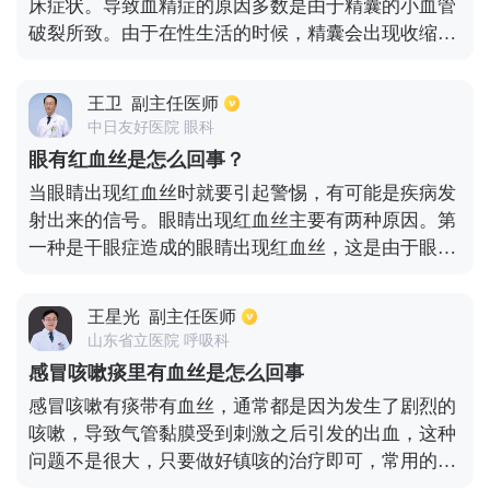
床症状。导致血精症的原因多数是由于精囊的小血管
中也要注意多吃一些清淡的水果和蔬菜，尽量不要吃
破裂所致。由于在性生活的时候，精囊会出现收缩，
辣椒等辛辣刺激性食物。
在收缩过程中，有一些小的血管会出现破裂的现象，
然后血液会进入精液中，而在排精的时候，精囊中总
王卫
副主任医师
会存在一些残留的精液，进入精液的血液也就自然残
中日友好医院 眼科
留在精囊中，因此在排精的时候就会出现血丝。几个
眼有红血丝是怎么回事？
月后就会自行消失，也可能根据不同体质而延长或缩
当眼睛出现红血丝时就要引起警惕，有可能是疾病发
短时间，不用过于惊慌和担心，也不用着急。
射出来的信号。眼睛出现红血丝主要有两种原因。第
一种是干眼症造成的眼睛出现红血丝，这是由于眼部
发炎，使毛细血管充血红肿造成的。第二种原因是视
疲劳造成的眼睛出现红血丝，这是由于患者长时间和
王星光
副主任医师
近距离玩手机、电脑等电子产品造成的，用眼过度会
山东省立医院 呼吸科
使眼中的毛细血管充血，出现红血丝。眼睛出现红血
感冒咳嗽痰里有血丝是怎么回事
丝还有许多其他诱发因素如睡眠不足，病菌感染，总
感冒咳嗽有痰带有血丝，通常都是因为发生了剧烈的
是戴隐形眼镜等。使用不含防腐剂的人工泪液滴眼对
咳嗽，导致气管黏膜受到刺激之后引发的出血，这种
改善眼睛有红血丝的状态有帮助，由于眼睛出现红血
问题不是很大，只要做好镇咳的治疗即可，常用的药
丝原因很多，大家应该先明确眼睛出现红血丝原因，
物就是止咳糖浆或者右美沙芬等，服用之后会慢慢好