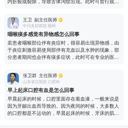
内折裂成裂隙，导致舌体沟纹出现。此时可暂行观察
不需要治疗，若患者伴有疼痛感，此时要及时采取涂
抹的药物来改善症状，比如可采取溃疡类的药物来治
王卫
副主任医师
疗，效果是比较好的。建议期间要经常漱口防止细菌
中日友好医院 眼科
感染。针对比较严重的也是需要修整舌体进行缝合治
咽喉痰多感觉有异物感怎么回事
疗，饮食方面要多补充维生素以及微量元素高的食
若患者咽喉部位伴有炎症时，很容易出现异物感，由
物。
于炎症刺激容易使局部伴有充血以及水肿的现象，部
分患者期间也会伴有痰多症状，此时可在专业的医院
通过血常规明确病因，若患者是细菌感染，期间可采
用抗生素药物来进行治疗。另外病毒感染引起的，痰
张卫群
主任医师
液会呈白色，此时也需要抗病毒药物来控制病情，除
山东省立医院 口腔科
此之外也要排除是否是支原体以及衣原体感染引起
早上起床口腔有血是怎么回事
的。
早晨起床的时候，口腔里面存在着血液，一般来说是
因为牙龈出血而导致的。因为夜间的时候，大多数人
的口腔都是不运动的，早晨起床的时候，牙床的肌肉
可能会出现一些收缩，而牙床里面的毛细血管可能是
因为存在着轻微的炎症，造成血管的脆性比较高，很