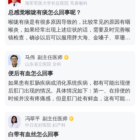
海军军医大学长征医院 耳鼻喉科
有炎症。确定相应病因之后就会对症治疗，假如是因
总感觉喉咙有痰怎么回事呢？
为尿路感染导致的小便很黄很浑浊骚味大，真会开一
喉咙有痰是有很多原因导致的，比较常见的原因有咽
些抗生素药物来治疗。对于患者而言，应该适量运
喉炎，如果经常出现上述症状的话，需要及时完善喉
动，多喝水，多排尿，以便身体快速康复。
镜检查，确诊以后可以服用胖大海、金嗓子、草珊瑚
含片等改善症状，平时还要多饮水，要注意发声休
息，避免接触辛辣刺激性的和油腻咸的食物。上面的
马伟
副主任医师
不良饮食习惯都可以导致症状加重。还需要完善血常
山东省立医院 全科
规及痰培养检查，如果有合并着病原体感染的话，还
便后有血怎么回事
需要予以抗感染治疗，如果是细菌感染的话，需要用
如果患有肛肠疾病或消化系统疾病，都有可能出现便
头孢、青霉素等药物；如果是非典型致病菌感染，可
后肛门出现的情况。具体情况如下：第一、在排便的
以予以大环内酯类的抗生素，常见的药物有红霉素、
时候并没有疼痛感，但是肛门处有鲜血，这有可能是
阿奇霉素等，还有喹诺酮类的药物，常见的有左氧氟
患有内痔导致的。第二、在排便的时候有鲜血，同时
沙星、莫西沙星。
有撕拉感的疼痛，这时候主要是因为肛裂所导致的出
冯翠平
副主任医师
血。第三、排便的时候并没有疼痛感，但是肛门有滴
中日友好医院 妇产科
血，这往往都是因为有直肠息肉，息肉成熟到了一定
白带有血丝怎么回事
程度发生了破溃，在排便的时候就会出现滴血的情