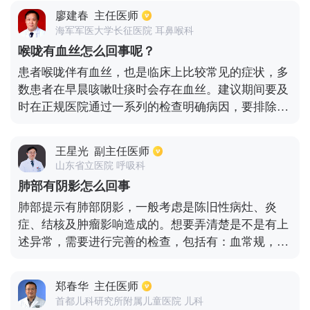
位的黏膜充血以及水肿，导致咽喉部全腺体分泌旺
廖建春
主任医师
盛，因此会引起痰液增多。在治疗期间也是需要对症
海军军医大学长征医院 耳鼻喉科
病因来采取相关的药物来治疗。
喉咙有血丝怎么回事呢？
患者喉咙伴有血丝，也是临床上比较常见的症状，多
数患者在早晨咳嗽吐痰时会存在血丝。建议期间要及
时在正规医院通过一系列的检查明确病因，要排除是
否是肿瘤引起的，大多数患者咽喉部位出现有血丝，
主要是跟咽炎引起的，由于炎症刺激容易导致毛细血
王星光
副主任医师
管扩张，在发生剧烈咳嗽时是容易导致小毛细血管破
山东省立医院 呼吸科
裂，因此在吐痰时会伴有血丝。
肺部有阴影怎么回事
肺部提示有肺部阴影，一般考虑是陈旧性病灶、炎
症、结核及肿瘤影响造成的。想要弄清楚是不是有上
述异常，需要进行完善的检查，包括有：血常规，痰
培养、c反应蛋白、痰查抗酸杆菌、肿瘤系列、痰查
癌细胞、pp实验等相关检查。如果诊断不清，可以做
郑春华
主任医师
支气管镜检查帮助明确诊断。如果患者有陈旧的病
首都儿科研究所附属儿童医院 儿科