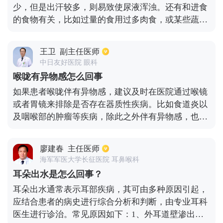
少，但是出汗较多，则易致使尿液浑浊。还有和进食
化道出血有关，像是肛裂、肛漏、痔疮等。
的食物有关，比如过量的食用过多肉食，或某些蔬菜
而导致的体内磷酸盐，草酸盐代谢过量，会形成盐类
结晶尿，积聚在膀胱内，排尿时会出现尿白和尿液浑
王卫
副主任医师
浊现象。病理性为常见的炎症感染原因，比如尿道黏
中日友好医院 眼科
膜有炎症，损伤，或某些致病菌侵袭膀胱，以及肾脏
喉咙有异物感怎么回事
而形成感染，从而也会使尿液异常出现浑浊。
如果患者喉咙伴有异物感，建议及时在医院通过喉镜
或者胃镜来排除是否存在器质性疾病。比如食道炎以
及咽喉部的肿瘤等疾病，除此之外伴有异物感，也可
能是由于患有咽炎等疾病引起。患者在出现咽炎，主
要是患者反复的扁桃体炎发作引起，但也可能是由于
廖建春
主任医师
天气变化以及长期喝酒等因素引起咽炎，因此是会容
海军军医大学长征医院 耳鼻喉科
易使喉咙部位伴有异物感。此时要及时寻找出病因
耳朵出水是怎么回事？
后，采取相关药物治疗。
耳朵出水通常表示耳部疾病，其可由多种原因引起，
应结合患者的病史进行综合分析和判断，由专业耳科
医生进行诊治。常见原因如下：1、外耳道壁渗出性