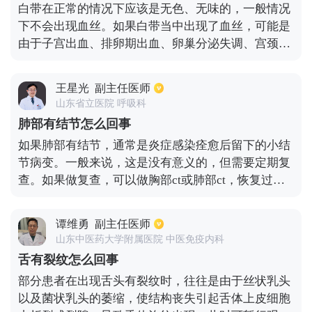
白带在正常的情况下应该是无色、无味的，一般情况
况。除了以上这3点之外，还有可能是消化道出血，
下不会出现血丝。如果白带当中出现了血丝，可能是
进而导致排便出血，此时需要去医院做结肠镜或肛门
由于子宫出血、排卵期出血、卵巢分泌失调、宫颈糜
急诊。
烂、宫颈息肉等情况所引起的。如果不是因为月经而
导致的白带出现血丝，应该尽快到妇科医院去做检
王星光
副主任医师
查，然后根据具体的结果进行对症处理。
山东省立医院 呼吸科
肺部有结节怎么回事
如果肺部有结节，通常是炎症感染痊愈后留下的小结
节病变。一般来说，这是没有意义的，但需要定期复
查。如果做复查，可以做胸部ct或肺部ct，恢复过程
需要几年。在正常生活中，患者应注意保护眼睛和皮
肤关节，防止这部分损伤加重，防止呼吸道感染，减
谭维勇
副主任医师
少肺部损伤。在生活中，病人应该尽快戒烟。吸烟会
山东中医药大学附属医院 中医免疫内科
加重病人的症状，所以病人应该及早戒烟。应注意及
舌有裂纹怎么回事
时加减衣物，避免感冒和呼吸道感染。在正常生活
部分患者在出现舌头有裂纹时，往往是由于丝状乳头
中，病人可以适当地进行一些体育锻炼。
以及菌状乳头的萎缩，使结构丧失引起舌体上皮细胞