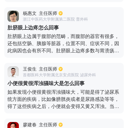
炎症，炎性渗出物可通过外耳道流出；2、慢性中耳
炎导致鼓膜穿孔。中耳发炎后，脓可以通过外耳道流
杨惠文
主任医师
出。因此，建议患者发现耳道流水，应及时到医院进
浙江中医药大学附属第二医院 普外科
行相关检查，并采取相应的治疗措施。
肚脐眼上边疼怎么回事
肚脐眼上边属于腹部的范畴，而腹部的器官有很多，
还包括空肠、胰腺等脏器，位置不同、症状不同，因
此病因也会有所不同。肚脐眼上边疼多数与胃溃疡和
十二指肠溃疡有关。如果疼痛剧烈难忍且成蜷曲体位
的话，可能是由于穿孔引起的，此时应该及时到医院
王俊生
主任医师
进行检查。胃炎、胰腺炎都会引起肚脐眼上边疼。因
首都医科大学附属北京安贞医院 泌尿外科
此，在感到不适的时候，去正规医院做一个检查最为
小便很黄很浑浊骚味大是怎么回事
稳妥。
如果发现小便很黄很浑浊骚味大，可能是得了泌尿系
统方面的疾病，比如像膀胱炎或者是尿路感染等等，
得了这些疾病之后，小便就会变得又黄又浑浊。当然
这只是初步判断，这种情况下应该及时去医院，患者
需要做相应的检查，通过相应的检查，不仅可以知道
廖建春
主任医师
尿液里面有没有红细胞或者白细胞，还可以得知是否