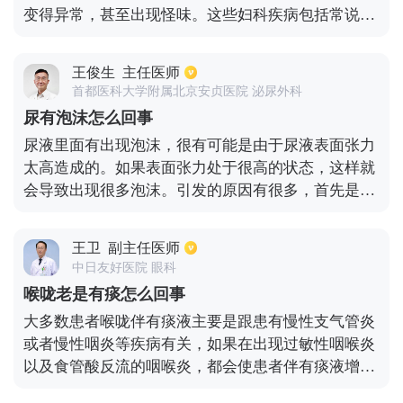
变得异常，甚至出现怪味。这些妇科疾病包括常说的
阴道炎，宫颈炎，盆腔炎，宫颈糜烂等。具体来说，
如果白带有异味呈豆腐渣样，外阴瘙痒，是由于患有
王俊生
主任医师
霉菌性阴道炎；如果白带常有腥臭味儿呈黄绿色则是
首都医科大学附属北京安贞医院 泌尿外科
由于厌氧菌感染、滴虫性感染的阴道炎；如果白带有
尿有泡沫怎么回事
鱼腥味儿可能是由阴道嗜血杆菌引起的。针对以上问
尿液里面有出现泡沫，很有可能是由于尿液表面张力
题，建议及时就诊正规医院妇科，做白带常规及阴道
太高造成的。如果表面张力处于很高的状态，这样就
镜等检查，明确病因后进行积极治疗。
会导致出现很多泡沫。引发的原因有很多，首先是肾
脏里面有出现病变，或者尿道里面的分泌物比较多，
需要做详细的检查才能确定。其次是很长时间都没有
王卫
副主任医师
性生活，经常都处于性兴奋的状态，还有伴随着遗精
中日友好医院 眼科
的情况，从而让尿道球腺之中的黏液分泌越来越多引
喉咙老是有痰怎么回事
发泡沫，无需太担心了，这是正常现象。还有可能是
大多数患者喉咙伴有痰液主要是跟患有慢性支气管炎
因为尿道里面 有产气菌的成分，同样会让尿液里面有
或者慢性咽炎等疾病有关，如果在出现过敏性咽喉炎
泡沫，另外还有可能是肾病造成的。
以及食管酸反流的咽喉炎，都会使患者伴有痰液增
多。如果期间咽喉部位伴有炎症，很容易引起咽喉部