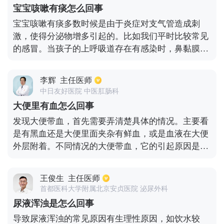
灶，发现肺部有阴影，无需特殊处理，只需定期复查
宝宝咳嗽有痰怎么回事
即可。如果患者患的是活动性肺结核，一定要进行抗
宝宝咳嗽有痰多数时候是由于炎症对支气管造成刺
结核的治疗，治疗的药物可以选择异烟肼、利福平、
激，使得分泌物增多引起的。比如我们平时比较常见
吡嗪酰胺等。患者是肺内炎症引起的肺部阴影，可以
的感冒。当孩子的上呼吸道存在有感染时，鼻黏膜分
用抗生素进行治疗，抗生素包括：头孢克肟、阿司匹
泌物就会不断的增多，这时就会出现有流鼻涕、鼻塞
林、头孢呋辛、左氧氟沙星等。如果是肿瘤导致的，
等症状。支气管肺炎和支气管炎也是同样的道理，都
需要进行抗肿瘤的治疗，适合的治疗方式有：先手术
李辉
主任医师
是由于分泌物增多，产生痰液。因此在治疗的时候，
治疗，后进行放疗、化疗和靶细胞细胞治疗。
中日友好医院 中医肛肠科
可以通过口服药物、雾化吸入、静脉输液等方式来进
大便里有血怎么回事
行。使用化痰药物治疗的同时，也可以对小孩进行拍
发现大便带血，首先需要弄清楚具体的情况。主要看
背排痰。大约在一周左右病情就能够慢慢缓解。
是有黑血还是大便里面夹杂有鲜血，或是血液在大便
外层附着。不同情况的大便带血，它的引起原因是不
一样的。通常来说，如果是大便里面带有暗红色或者
是黑色的血液，会和上消化道出血有关系，常见的包
王俊生
主任医师
括十二指肠、胃、食管等部位出血。这种情况的出
首都医科大学附属北京安贞医院 泌尿外科
血，血液在肠道里面停留的时间比较长，并且消化的
尿液浑浊是怎么回事
过程当中也会经历很多的化学反应，因此在排出的时
导致尿液浑浊的常见原因有生理性原因，如饮水较
候会呈现出黑色。而如果是新鲜的血液，通常和下消