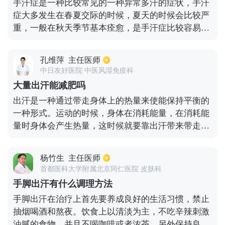
手汗症是一种比较常见的一种异常多汗的症状，手汗
症大多发生在春夏交际的时候，夏天的时候会比较严
重，一般在秋天季节基本痊愈，是手汗症比较容易复
发，同时还会有湿疹的表现，比如在手掌或者是手背
以及手指侧面会出现小水泡，因此最好及时到医院就
孔维萍
主任医师
诊。首先出汗也有可能是因为低血糖或者糖尿病，因
中日友好医院 中医风湿免疫科
为低血糖的患者会出现心慌和手颤抖以及冷汗的症
大量出汗能减肥吗
状；另外一方面如精神过度紧张或者是有压抑的心
出汗是一种通过带走身体上的热量来使能保持平衡的
情，也会导致手心出汗
一种形式。运动的时候，身体在消耗能量，在消耗能
量时身体会产生热量，这时候就要靠出汗带来带走身
体的热量，保持肌体平衡。出汗的水分来自于我们社
区的食物和水，还有一部分是物质分解代谢时产生的
杨竹生
主任医师
水。如果出汗时体内并不缺水，消耗的是身体摄入的
首都医科大学附属北京同仁医院 皮肤科
水，这种情况下是不能起到减肥效果的。只有当身体
手脚出汗有什么调理方法
内水分减少，只能通过分解产物得到水分，这时候才
手脚出汗在治疗上首先要养成良好的生活习惯，禁止
能起到减肥的作用。所以说出汗不一定能减肥。
抽烟喝酒和熬夜。饮食上以清淡为主，不吃辛辣刺激
油腻的食物，并且不喝咖啡或者浓茶。另外保持良好