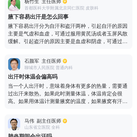
杨竹生
主任医师
度增加，从而导致红细胞数量偏高。2、各种慢性缺
首都医科大学附属北京同仁医院 皮肤科
氧疾病：如患有慢性阻塞性肺病、支气管哮喘等慢性
腋下容易出汗是怎么回事
缺氧病，患者体内促红细胞生成素浓度增加，促使红
腋下容易出汗分为自汗和盗汗两种，引起自汗的原因
细胞增殖，即数量升高。3、部分吸烟的人。4、真性
主要是气虚和血虚，可通过服用黄芪汤或者玉屏风散
红细胞增多症：患者的红细胞数量不正常地增加。
缓解。引起盗汗的原因主要是血虚和阴虚，可通过服
用归脾汤或者当归六黄汤治疗。中医讲究辩证论治的
方法，可去中医皮肤科对症治疗。西医则认为腋窝部
石颜军
主任医师
位的顶浆腺密集，容易出汗是很正常的生理现象。病
聊城市人民医院 普通内科
理性出汗则与全身性疾病有关，常见的有内分泌失
出汗时体温会偏高吗
调、神经系统疾病、疟疾、结核等。高度紧张和情绪
当一个人出汗时，意味着身体有更多的热量，需要通
激动会造成交感神经失调，因此也是导致腋下出汗的
过出汗来散热。如果此时测量体温，体温肯定会很
原因，会出现精神性出汗，需要通过内服镇静药进行
高。如果用体温计测量腋窝的温度，如果腋窝有汗但
缓解和治疗。
没有干，测量的体温肯定会偏高。出汗停止或腋窝干
燥后，在平静状态下测量体温更准确。人们在运动
马伟
副主任医师
后、进食后和兴奋时体温会短暂上升，但在平静下来
山东省立医院 全科
后会自动恢复到正常范围，这不是发烧的情况。只有
肺炎期间会出汗吗