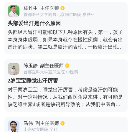
了脖子出汗之外，患者在晚上和早上起来的时候出汗
杨竹生
主任医师
量比较多，应该尽早到医院做检查。
首都医科大学附属北京同仁医院 皮肤科
头部爱出汗是什么原因
头部经常冒汗可能和以下几种原因有关，第一，孩子
本身身体虚弱，如果本身就存在慢性疾病，就会有出
虚汗的症状。第二就是盗汗的表现，一般盗汗出现在
肺结核的患者身上。第三，小宝宝身体缺乏钙元素，
也会有出汗的症状，对此就需要补充维生素d和钙
陈玉静
副主任医师
了。更年期的女性雌孕激素不平衡，下丘脑体温中枢
首都医科大学宣武医院 中医科
改变就会有出汗的症状。在高温的情况下，由于体温
2岁宝宝睡觉出汗厉害
的蒸发、辐射、传导、对流作用下也会有出汗的表
对于两岁宝宝，睡觉出汗厉害，考虑是盗汗的可能
现。
性。对于这种情况，从我们西医角度来讲，有可能是
缺乏维生素d或者是缺钙所导致的；从我们中医角度
来讲，考虑是阴虚或者气阴两虚所导致的可能性比较
大。如果是缺钙，需要遵医嘱、规范化的进行补钙；
马伟
副主任医师
缺乏维生素D也需要补充具体需要做骨密度、微量元
山东省立医院 全科