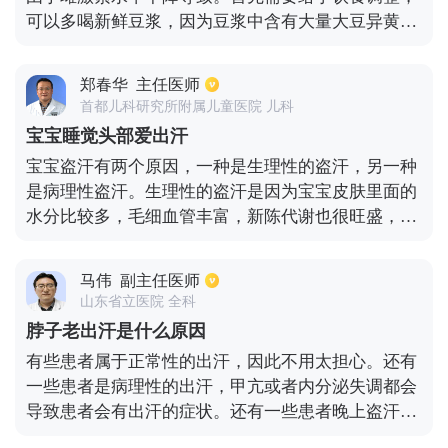
的时候，出汗往往表明发烧已经达到高峰，然后可能
可以多喝新鲜豆浆，因为豆浆中含有大量大豆异黄
出现自发退烧。这也是一个相对较好的情况。然而，
酮，可以补充雌性激素。也可以吃蜂蜜、黑豆、黄豆
在这个过程中，应该喝大量的液体，以防止过多的液
芽，都有助于改善潮热。另外也要注意适量运动，保
体流失减少血容量，并导致休克，头晕和其他症状。
郑春华
主任医师
持良好心态。如果潮热症状仍然没有改善，可以吃克
发烧可以选择一些物理降温疗法。当然，最重要的是
首都儿科研究所附属儿童医院 儿科
龄蒙或利维爱。
找出原因。如果是病毒性感冒，不需要特殊的抗病毒
宝宝睡觉头部爱出汗
治疗，而且是一种自我限制的疾病。如果是细菌或真
宝宝盗汗有两个原因，一种是生理性的盗汗，另一种
菌感染，有必要选择一些合适的抗菌药物进行标准治
是病理性盗汗。生理性的盗汗是因为宝宝皮肤里面的
疗。
水分比较多，毛细血管丰富，新陈代谢也很旺盛，但
宝宝自己调节这些的能力不健全，活动的多就容易出
汗，如果宝宝在睡觉之前还动的比较多，或者刚吃完
马伟
副主任医师
东西不久，会让宝宝身体里的热量增加，从而造成了
山东省立医院 全科
宝宝睡觉之后出汗很多。病理性盗汗可能是由佝偻病
脖子老出汗是什么原因
引起的，佝偻病常见于三岁以下的宝宝。主要症状是
有些患者属于正常性的出汗，因此不用太担心。还有
在前半个晚上出汗，这是由宝宝体内的低血钙引起
一些患者是病理性的出汗，甲亢或者内分泌失调都会
的。结核病也会导致宝宝出汗，但他是整晚整晚的出
导致患者会有出汗的症状。还有一些患者晚上盗汗，
汗，病理性盗汗通常不会导致情绪激动、哭泣和消
这是一种活动性肺结核的表现。活动性肺结核患者除
瘦。