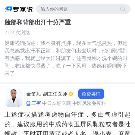
脸部和背部出汗十分严重
2122 次浏览
健康咨询描述：我本身有点胖，现在天气也炎热，但是
我总感觉出汗不正常，和朋友们出去玩时，他们刚感到
有热感，我就已经大汗淋漓了，还有就刚才洗个碗的时
间，衣服都快湿透了，吹了一下风扇，热感有瞬间降下
来了
免费咨询
金笛儿
副主任医师
三甲
中日友好医院 中医风湿免疫科
上述症状描述考虑物自汗症，多由气虚引起
的，建议服用的中成药物玉屏风颗粒或者是牡
蛎散，平时可用黄芪或者人参，浮小麦，麻黄