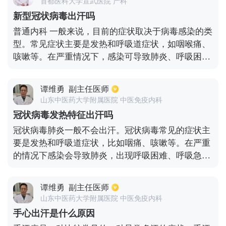
首都医科大学宣武医院 产科
富的钙和钾还有丰富的蛋白质和维生素，可以充分补
新型冠状病毒出汗吗
充身体所缺的营养成分。保证睡眠质量，减轻思想压
普通内科 一般来说，目前的症状取决于病毒感染的类
力，可以很好调节植物神经。对于身体胖而体虚的人
型。常见症状主要是发热和呼吸道症状，如咽喉痛、
群，需要控制食物，加强锻炼，从而改善体质虚胖，
咳嗽等。在严重情况下，感染可导致肺炎、呼吸困
缓解出汗多的症状。另外，如果因身体疾病所造成的
难、气短和其他表现，在更严重的情况下，可导致急
出汗，应及时到医院检查治疗。
性呼吸综合征和肾衰竭
谭维勇
副主任医师
山东中医药大学附属医院 中医免疫内科
冠状病毒发热特征出汗吗
冠状病毒肺炎一般不会出汗。冠状病毒常见的症状主
要是发热和呼吸道症状，比如咽痛、咳嗽等。在严重
的情况下感染会导致肺炎，出现呼吸困难、呼吸急促
等表现，更严重时引发急性呼吸道综合症，肾衰竭。
建议去医院查个血常规，流感和胸片诊断下。最好在
谭维勇
副主任医师
医生的指导下用抗病毒的药物来治疗，这段时间要多
山东中医药大学附属医院 中医免疫内科
休息，不能劳累，饮食方面要吃清淡易消化的食物，
手心出汗是什么原因
要加强体育锻炼，提高自己的机体免疫力。