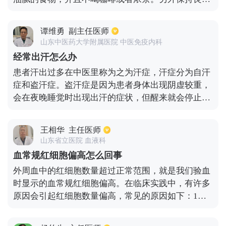
的生活作息，保持良好的心态。足部比较多汗时，穿
鞋或者穿袜子就要注意，防止出现异味或者滋养细
谭维勇
副主任医师
菌，从而引起脚气的出现。
山东中医药大学附属医院 中医免疫内科
经常出汗怎么办
患者汗出过多在中医里称为之为汗症，汗症分为自汗
症和盗汗症。盗汗症是因为患者身体出现阴虚较重，
会在夜晚睡觉时出现出汗的症状，但醒来就会停止，
盗汗症临床采取滋补肾阴的方法来治疗。而自汗就是
无论白天还是黑夜稍微出汗，并且伴有气喘虚弱的情
王相华
主任医师
况，一般自汗是由于气虚比较严重导致的，治疗上自
山东省立医院 血液科
汗症治疗以补气为主，补气同时加以滋阴
血常规红细胞偏高怎么回事
外周血中的红细胞数量超过正常范围，就是我们验血
时显示的血常规红细胞偏高。在临床实践中，有许多
原因会引起红细胞数量偏高，常见的原因如下：1、
相对性红细胞增多：往往是血液浓缩引起的，如严重
呕吐、腹泻和大量出汗，这之后血液浓度和红细胞密