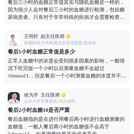
餐后三小时的血糖正常值其实与随机血糖是一样的，
值仍然大于7.8，而又低于11.1则说明是糖耐量减低。
因为很少人会对餐后三小时的血糖进行检测，包括糖
当数值大于11.1，就可以诊断为糖尿病。
尿病患者。只有对于非常特殊的疾病才会需要检查餐
后三小时的血糖值。随机血糖值的参考范围是11.1，
因此餐后三小时血糖正常值可以参考随意血糖值，如
王明轩
副主任医师
果超过了11.1，就说明血糖可能出现了问题，那么则
首都医科大学附属北京友谊医院 急诊科
需要监测空腹以及餐后两小时的血糖并对病情全面的
餐后1小时血糖正常值是多少
进行了解。
正常人血糖中的浓度会受到很多因素的影响，一般情
况下吃完饭一个小时以后测量血糖不会超过
10mmol/L，但是餐后一个小时测量血糖的浓度并不能
够用于诊断糖尿病的标准，就目前来说，空腹血糖
≥7.0mmol/L，参考两个小时的血糖≥11.1mmol/L，并
侯为开
主任医师
且出现了糖尿病的症状，才可以被诊断为糖尿病。
山东大学齐鲁医院 内分泌科
餐后2小时血糖10是否严重
餐后血糖指的是在进行用餐后两小时进行血糖测量的
血糖值，一般人餐后两小时的血糖值不会高于