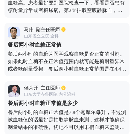
血糖高。患者最好要到医院检查一下，看看是否患有
间后，具体的病情也会出现差异，如果是这种情况，
糖耐量异常或者糖尿病。第2天抽取空腹静脉血，喝
考虑是胰岛功能的下降，所以患者要控制好饮食，出
75克的葡萄糖水，再检测喝糖后两个小时的血糖。喝
现血糖升高的情况，要进行药物的调整。
糖后两小时的血糖大于11.1，可以给出患者是糖尿病
马伟
副主任医师
的诊断。可以用胰岛素治疗。
山东省立医院 全科
餐后两小时血糖正常值
餐后两小时的血糖为医学观察血糖是否正常的时刻。
如果此时血糖不在正常值范围内就可能是糖耐量异常
或者糖耐量受损。餐后两小时血糖正常范围是在4.4到
7.8mmol/L。如果两小时餐后两小时的血糖不在这个
范围内，就需要控制饮食，否则会发展成糖尿病。如
侯为开
主任医师
果其血糖值大于11.1mmol/L，就可以判断为其为糖尿
山东大学齐鲁医院 内分泌科
病。为了防止糖尿病的产生，要低糖低脂饮食，加强
餐后两小时血糖正常值是多少
锻炼。
餐后两小时的血糖正常值是7.8个毫摩尔每升，不过测
试血糖值的话最好是抽取静脉血来测，这样才能确保
测量结果的准确性。切记不可以用末梢血糖来监测的