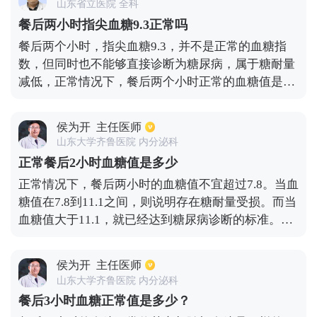
山东省立医院 全科
血糖，以保证自己更好的控制病情。糖尿病对血管神
餐后两小时指尖血糖9.3正常吗
经有很大的危害，因此，糖尿病病人一定要保持吃饭
餐后两个小时，指尖血糖9.3，并不是正常的血糖指
后血糖的稳定，保持充足的体力，保证身心健康。
数，但同时也不能够直接诊断为糖尿病，属于糖耐量
减低，正常情况下，餐后两个小时正常的血糖值是
≤7.8mmol/L，如果说已经＞11.1mmol/L，就有可能患
者患上了糖尿病，如果发现自己的血糖值偏高，平时
侯为开
主任医师
要定期监测血糖的变化，除了餐后两个小时监测以
山东大学齐鲁医院 内分泌科
外，还需要空腹监测血糖。
正常餐后2小时血糖值是多少
正常情况下，餐后两小时的血糖值不宜超过7.8。当血
糖值在7.8到11.1之间，则说明存在糖耐量受损。而当
血糖值大于11.1，就已经达到糖尿病诊断的标准。在
测餐后两小时血糖时，如果发现数值大约会在7.8左
右，就需要进行进一步的检查，比如做糖耐量实验。
侯为开
主任医师
这个检查需要保持8小时以上空腹状态。需要先抽空
山东大学齐鲁医院 内分泌科
腹血糖，再用300毫升的水冲服75克葡萄糖粉，在5分
餐后3小时血糖正常值是多少？
钟内喝下去，然后过两小时再抽一次血糖。如果血糖