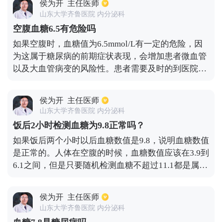
侯为开
主任医师
个时候被称为糖耐量减低。如果餐后2小时的血糖水
山东大学齐鲁医院 内分泌科
平为11.1毫摩尔/升或更高，则此时考虑糖尿病。因
空腹血糖6.5有危险吗
此，餐后2小时血糖水平为7.9毫摩尔/升是糖耐量受损
如果空腹时，血糖值为6.5mmol/L有一定的危险，因
的一种情况。这个时候最好再复查一次，即每隔一天
为这属于糖尿病的前期症状表现，会增加患者微血管
或每隔几天检查一次空腹血糖和餐后2小时血糖。
以及大血管病变的风险性。患者需要及时的到医院进
行OGTT检查，明确是否患有糖尿病。一般情况下空
腹时血糖在6.56。5mmol/L可以确定为糖尿病前期空
侯为开
主任医师
腹糖耐量受损，这类患者要在餐后两小时检测血糖是
山东大学齐鲁医院 内分泌科
否≥11.1mmol/L。而在平时患者要注意通过饮食以及
饭后2小时检测血糖为9.8正常吗？
生活方式进行干预，在通过饮食以及运动调控一段时
如果饭后两个小时以后血糖数值是9.8，说明血糖数值
间之后，到医院再次检测是否有血糖增高的风险。
是正常的。人体在空腹的时候，血糖数值应该在3.9到
6.1之间，但是只要随机检测血糖不超过11.1都是属于
正常范围的。平时要注意好锻炼和改善作息规律饮食
习惯，就能让血糖数值控制在正常范围。
侯为开
主任医师
山东大学齐鲁医院 内分泌科