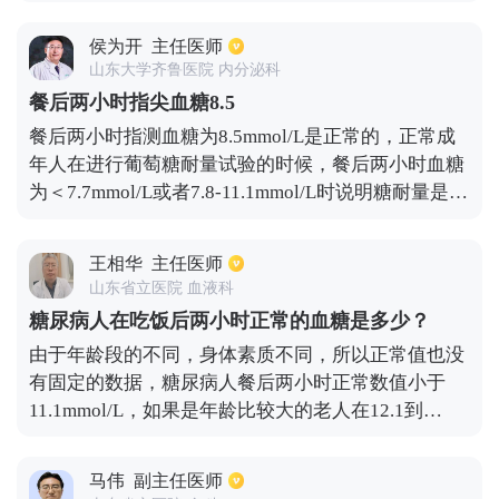
血糖，因为很多因素会影响末梢血糖监测血糖，会导
致监测到的血糖值出现较大的波动，而且饮食因素和
侯为开
主任医师
监测的设备也会影响结果。因此，对于糖尿病患者进
山东大学齐鲁医院 内分泌科
行日常血糖监测的话，要想判断血糖值是否正常，患
餐后两小时指尖血糖8.5
者一定要抽取静脉血来进行血糖值判断，一般在正常
餐后两小时指测血糖为8.5mmol/L是正常的，正常成
范围内就不会有太大问题。
年人在进行葡萄糖耐量试验的时候，餐后两小时血糖
为＜7.7mmol/L或者7.8-11.1mmol/L时说明糖耐量是有
减低的。当血糖值大于等于11.1mmol/L时并且伴有糖
尿病症状比如多尿、多饮、多食、体重减轻等，就说
王相华
主任医师
明可能就患有了糖尿病了。而指测血糖是日常监测血
山东省立医院 血液科
糖的一种方法，不能够用作判定方法，因此建议患者
糖尿病人在吃饭后两小时正常的血糖是多少？
去医院抽静脉血检测空腹血糖以及餐后两小时血糖，
由于年龄段的不同，身体素质不同，所以正常值也没
以此判定血糖是否是正常的。
有固定的数据，糖尿病人餐后两小时正常数值小于
11.1mmol/L，如果是年龄比较大的老人在12.1到
13.1mmol/L都是正常的。饭量的大小和吃东西的不同
还有降糖药的不同都会对餐后血糖数据有一定的影
马伟
副主任医师
响。在日常生活中，糖尿病病人一定要注意定期监测