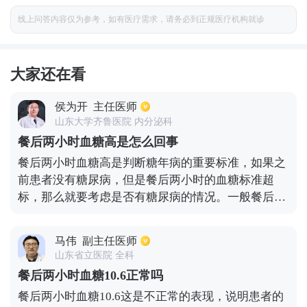
线上问答内容仅为参考，如有医疗需求，请务必到正规医疗机构就诊
大家还在看
侯为开
主任医师
山东大学齐鲁医院 内分泌科
餐后两小时血糖高是怎么回事
餐后两小时血糖高是判断糖年病的重要标准，如果之
前患者没有糖尿病，但是餐后两小时的血糖标准超
标，那么就要考虑是否有糖尿病的情况。一般餐后两
小时的血糖标准是静脉血浆的血糖≥11.1mg/L，如果
检查结果在7.8-11.1mg/L之间，则叫做糖耐量异常，
马伟
副主任医师
是糖尿病前期的一种表现。对于已经确诊糖尿病的患
山东省立医院 全科
者来说，这个现象主要是因为近期没有有效的控制血
餐后两小时血糖10.6正常吗
糖，所以首先要考虑近期的饮食规律，然后再综合考
餐后两小时血糖10.6这是不正常的表现，说明患者的
虑一下药物继发性失效的问题。糖尿病患者隔一段时