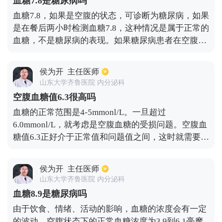
血糖7.8是糖尿病吗
血糖7.8，如果是空腹的状态，可诊断为糖尿病，如果
是在餐后两小时检测血糖7.8，这种情况是属于正常的
血糖，不是糖尿病的表现。如果糖尿病患者在空腹状
态下检查为7.8，也可以暂时不吃降糖药物，通过低
脂、低糖饮食，适当的体育锻炼，能够达到改善的效
侯为开
主任医师
果，如果在饮食方面没有很好的控制，需要服用降糖
山东大学齐鲁医院 内分泌科
药物治疗。
空腹血糖值6.3很高吗
血糖的正常范围是4-5mmonl/L。一旦超过
6.0mmonl/L，就考虑是空腹血糖的受损问题。空腹血
糖值6.3正好介于正常值和问题值之间，这时就需要注
意监测复查空腹血糖，甚至需要监测餐后两小时的血
糖以及糖化血糖的数值。如果空腹血糖长期在6-
侯为开
主任医师
7mmonl/L之间波动，就需要警惕糖尿病的发生，需要
山东大学齐鲁医院 内分泌科
严格控制饮食，适当的活动，并且定期监测血糖，及
血糖8.9是糖尿病吗
时发现血糖明显升高的情况。
由于饮食、情绪、活动的影响，血糖的浓度会有一定
的波动。空腹状态下的正常血糖浓度为3.9到6.1毫摩