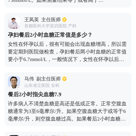
7.8mmol/L。如果测量结果等于或者高于
11.11mmol/L，可出现各种并发症。当血糖值为
10mmol/L，说明糖耐量异常，需要进行糖耐量试验，
王凤英
主任医师
诊断是否为糖尿病前期。
首都医科大学宣武医院 产科
孕妇餐后2小时血糖正常值是多少？
女性在怀孕以后，很有可能会出现血糖增高，所以需
要定期到医院做检查，孕妇餐后两小时血糖的正常值
要小于6.7mmol/L，一般情况下，女性在怀孕以后血
糖会下降，所以孕妇空腹血糖要求小于5.1mmol/L，
如果被诊断为妊娠期糖尿病，首先要合理的控制饮
马伟
副主任医师
食，配合适量的运动，这样有利于稳定血糖。
山东省立医院 全科
餐后2小时指尖血糖7.9
许多病人不清楚血糖是高还是低或正常。正常空腹血
糖通常为3至6毫摩尔/升。如果空腹血糖大于或等于6
毫摩尔/升，则空腹血糖过高。如果餐后2小时血糖低
于7.8毫摩尔/升，此时是正常的。如果餐后2小时血糖
为7.8毫摩尔/升或以上，同时低于11.1毫摩尔/升，这