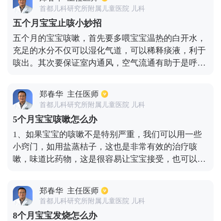
分了之后，对大脑发育子也有很好的效果。如果宝宝
首都儿科研究所附属儿童医院 儿科
实在不愿意睡觉，也无需太过于担心了，等到后期会
五个月宝宝止咳小妙招
慢慢恢复起来。并且每个宝宝发育情况都不同，对于
五个月的宝宝咳嗽，首先要多喂宝宝温热的白开水，
两个月宝宝来说，每天睡眠最好保持在十四到十五个
充足的水分不仅可以湿化气道，可以稀释痰液，利于
小时。
咳出。其次要保证室内通风，空气流通有助于是呼吸
道通畅，也能够减少对气管粘膜的刺激。宝宝咳嗽一
些实用小妙招分享一下：方法1：盐蒸橙子并且比用
郑春华
主任医师
药道味道要好，宝宝容易接受，还可以用冰糖熬梨水
首都儿科研究所附属儿童医院 儿科
喝，治疗咳嗽也是很有效的。方法2：宝宝入睡前，
5个月宝宝咳嗽怎么办
可以给宝宝做一个热敷，也是起到止咳的功效，这个
1、如果宝宝的咳嗽不是特别严重，我们可以用一些
方法只适合于宝宝受寒引起的咳嗽。它可以使宝宝的
小窍门，如用盐蒸桔子，这也是非常有效的治疗咳
上呼吸道气管和肺部的血管扩张，一般症状两三天就
嗽，味道比药物，这是很容易让宝宝接受，也可以用
可以得到缓解。方法3：宝宝睡着的时候，可以将宝
冰糖煮喝梨水，这也是一个相对有效的治疗咳嗽的小
宝的头部抬高，同样可以缓解宝宝咳嗽的症状。因为
窍门。2、如果婴儿咳嗽严重，白天咳嗽不明显，晚
宝宝平躺的时候，宝宝鼻腔里面的分泌物容易流到喉
郑春华
主任医师
上咳嗽更严重，许多问题是由于晚上感冒或室内干燥
咙的地方，从而会引起喉咙痒和咳嗽症状。如果宝宝
首都儿科研究所附属儿童医院 儿科
空气温度不适应造成的。这时，我们可以给宝宝多些
咳嗽频繁，呼吸急促，精神状态不好，建议及时就医
8个月宝宝发烧怎么办
温开水来缓解或吃些化痰止咳的药，或采用家庭雾化