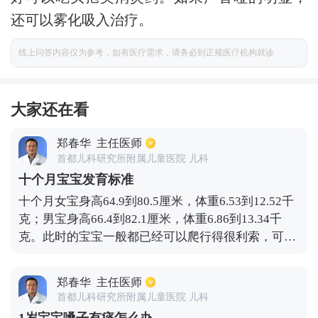
还可以雾化吸入治疗。
线上问答内容仅为参考，如有医疗需求，请务必到正规医疗机构就诊
大家还在看
郑春华
主任医师
首都儿科研究所附属儿童医院 儿科
十个月宝宝发育标准
十个月女宝身高64.9到80.5厘米，体重6.53到12.52千
克；男宝身高66.4到82.1厘米，体重6.86到13.34千
克。此时的宝宝一般都已经可以爬行得很利索，可以
爬到自己想去的任何地方；并且可以扶着东西站立起
来；食指和拇指可以自如活动，能够拿起很多东西，
郑春华
主任医师
并且招手动作很娴熟；宝宝已经可以认识红色等重要
首都儿科研究所附属儿童医院 儿科
颜色，可以模仿别人说话，说一些简单的词，并且有