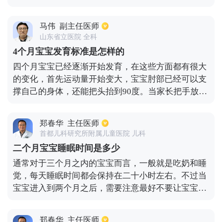
1.5厘米，体重每月增加300-500克。牙齿的发育因人
而异，6-8个月长出中切牙，侧切牙8-12个月萌出，
马伟
副主任医师
第一磨牙12-14个月萌出，乳尖牙15-20个月萌出，第
山东省立医院 全科
二磨牙20-24个月萌出。头围标准男女分别是46.6厘米
4个月宝宝发育标准是怎样的
和45.4厘米。
四个月宝宝已经逐渐开始发育，在这些方面都有很大
的变化，首先运动量开始变大，宝宝肘部已经可以支
撑自己的身体，还能把头抬到90度。当家长把手放在
宝宝腋窝下面，也能适当站立一会时间。其次就是可
以用手去拿东西，不仅可以注视物品还能摇动。然后
郑春华
主任医师
适应能力很强，可以根据声音找到声源发生的地方，
首都儿科研究所附属儿童医院 儿科
即便桌子上面的玩具比较小，依然还能看到。语言能
二个月宝宝睡眠时间是多少
力增加，平常会发出声音，甚至有些时候还能高叫。
通常对于三个月之内的宝宝而言，一般就是吃奶和睡
社交能力也会变强，可以认清楚自己的家人，特别是
觉，每天睡眠时间都会保持在二十小时左右。不过当
晚上睡觉总是喜欢依偎妈妈。
宝宝进入到两个月之后，需要注意最好不要让宝宝白
天睡觉太多，否则很容易对晚上睡眠质量造成很大的
影响，不过依然还是要保证充足的睡眠，毕竟睡眠充
郑春华
主任医师