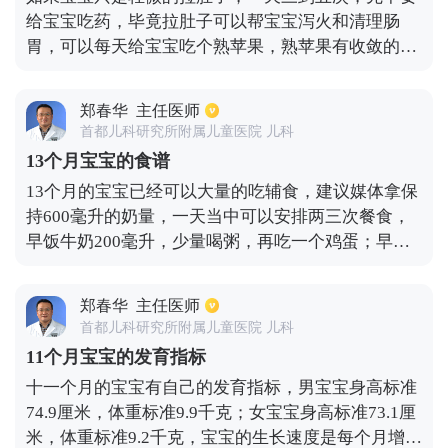
吃肉末蛋花豆腐粥。晚上睡觉前让宝宝喝220ml奶
给宝宝吃药，毕竟拉肚子可以帮宝宝泻火和清理肠
粉，以免半夜肚饿。
胃，可以每天给宝宝吃个熟苹果，熟苹果有收敛的功
能，可以帮助缓解宝宝的拉肚子情况。如果宝宝拉豆
腐渣样大便，这表明消化不良，应该特别注意饮食，
郑春华
主任医师
不要给宝宝吃油腻、肉类和其他难以消化的食物。添
首都儿科研究所附属儿童医院 儿科
加辅食的时候，最好是煮烂的面条等食物，这些食物
13个月宝宝的食谱
易于宝宝消化吸收。
13个月的宝宝已经可以大量的吃辅食，建议媒体拿保
持600毫升的奶量，一天当中可以安排两三次餐食，
早饭牛奶200毫升，少量喝粥，再吃一个鸡蛋；早饭
后两个小时吃一些蔬菜汁或果汁200毫升；午饭吃面
条或粥类，两点左右喝牛奶200毫升，吃适量水果；
郑春华
主任医师
四点水果汁200毫升；晚饭粥品和面条菜泥适量，吃
首都儿科研究所附属儿童医院 儿科
少量肉糜，睡前喝200毫升奶制品。
11个月宝宝的发育指标
十一个月的宝宝有自己的发育指标，男宝宝身高标准
74.9厘米，体重标准9.9千克；女宝宝身高标准73.1厘
米，体重标准9.2千克，宝宝的生长速度是每个月增加