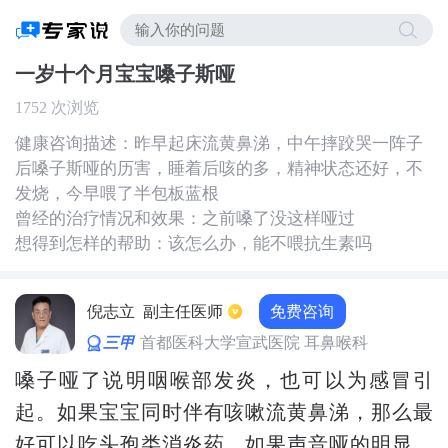
一岁十个月宝宝嗓子斯哑
1752 次浏览
健康咨询描述：昨早起床流黄鼻涕，中午摔跤哭一阵子
后嗓子斯哑的历害，睡着后咳的多，精神状态还好，不
发烧，今早喂了半包板蓝根
曾经的治疗情况和效果：之前嗓了没这样哑过
想得到怎样的帮助：该怎么办，能不喂抗生素吗
免费咨询
倪志立
副主任医师
三甲
首都医科大学宣武医院 耳鼻喉科
嗓子哑了说明咽喉部发炎，也可以为感冒引
起。如果宝宝同时伴有咳嗽流黄鼻涕，那么最
好可以吃头孢类消炎药。如果声音哑的明显，