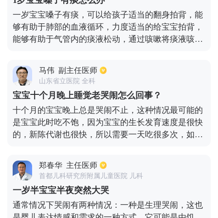
1岁宝宝嗓子有痰怎么办
了自己的情绪变化。
一岁宝宝嗓子有痰，可以给孩子适当的翻身拍背，能
够有助于肺部的血液循环，力度适当的给宝宝拍背，
能够有助于气管内的痰液松动，通过咳嗽将痰液咳
出。还可以把宝宝抱起侧卧放在腿上，然后用五指伸
屈半拳状，轻轻的拍孩子的背部，也可以反复的拍
马伟
副主任医师
打，但力度不要过大，能够使孩子的口腔黏痰排出，
山东省立医院 全科
然后用纸巾及时的把痰液清理掉。
宝宝十个月晚上睡觉老哭闹怎么回事？
十个月的宝宝晚上总是哭闹不止，这种情况最可能的
是宝宝此时吃不饱，因为宝宝的生长发育速度是很快
的，新陈代谢也很快，所以需要一天吃很多次，如果
食物供给不足就可能因为饥饿而发声哭闹，所以需要
及时的增加辅食和奶量。如果增加了辅食和奶量依然
郑春华
主任医师
哭闹，可能是缺钙，需要检查微量元素，看看是缺钙
首都儿科研究所附属儿童医院 儿科
吗，如果缺钙需要补钙，同时补充维生素d。
一岁半宝宝半夜突然大哭
通常情况下哭闹有两种情况：一种是生理哭闹，这也
是婴儿表达情感和需求的一种方式。它可能是由饥