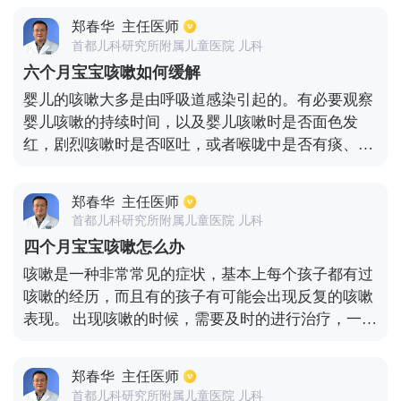
就能添加点块茎蔬果以及水果。宝宝到了7到8个月的
郑春华
主任医师
时候，就能慢慢给宝宝适当添加点动物性的食物，常
首都儿科研究所附属儿童医院 儿科
见的有豆制品，蛋类，鱼类等，在这段期间还要每天
六个月宝宝咳嗽如何缓解
给宝宝补充乳类，分量保持在600到800毫升。每天可
婴儿的咳嗽大多是由呼吸道感染引起的。有必要观察
以吃四次奶，另外还能吃点肉末，配方奶粉，还有鱼
婴儿咳嗽的持续时间，以及婴儿咳嗽时是否面色发
泥等。
红，剧烈咳嗽时是否呕吐，或者喉咙中是否有痰、鼾
声和鼾声。还有一种可能性是，在吸入结束时会有乌
鸦的回声。如果婴儿咳嗽时间少于1周，且咳嗽轻
郑春华
主任医师
微，可口服镇咳祛痰药物，如覃逸精或小菲儿颗粒和
首都儿科研究所附属儿童医院 儿科
小可儿凌川口服液，以缓解症状。如果宝宝长时间咳
四个月宝宝咳嗽怎么办
嗽，喉咙有痰或剧烈咳嗽时呕吐，这可能是由细菌或
咳嗽是一种非常常见的症状，基本上每个孩子都有过
支原体感染引起的，需要进行血常规检查。如果是细
咳嗽的经历，而且有的孩子有可能会出现反复的咳嗽
菌感染，给予头孢菌素类抗炎药；如果是支原体感
表现。 出现咳嗽的时候，需要及时的进行治疗，一般
染，给予克拉霉素或罗红霉素治疗，同时给予雾化吸
情况下最常见的就是由于呼吸道感染的原因导致。出
入治疗。
现咳嗽及时的进行治疗，同时也需要注意观察是否有
郑春华
主任医师
其他的症状，根据症状进行对症治疗。 氨溴索或对乙
首都儿科研究所附属儿童医院 儿科