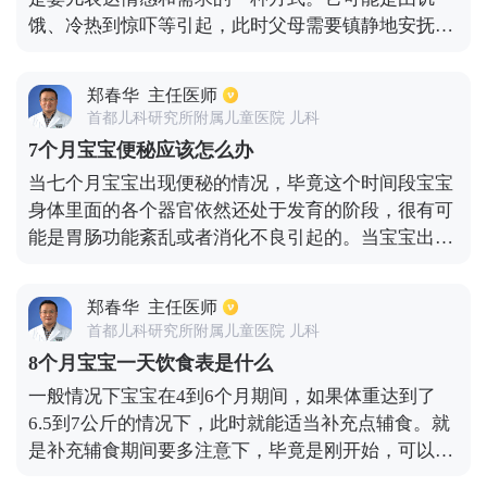
饿、冷热到惊吓等引起，此时父母需要镇静地安抚宝
宝，就可以使他恢复平静。还有一种病理性的哭闹，
应该引起足够的重视。例如，一些常见疾病会引起婴
郑春华
主任医师
儿哭闹不安，如发烧、湿疹和佝偻病、口腔疱疹、肠
首都儿科研究所附属儿童医院 儿科
套叠等。当宝宝在写经出现不明原因的哭闹时，家长
7个月宝宝便秘应该怎么办
首先要从生理性的原因入手，然后考虑病理因素，必
当七个月宝宝出现便秘的情况，毕竟这个时间段宝宝
要时去医院进一步治疗。
身体里面的各个器官依然还处于发育的阶段，很有可
能是胃肠功能紊乱或者消化不良引起的。当宝宝出现
便秘之后，最有效的解决方法就应该用开塞露，对于
改善便秘会有很好的效果。就是宝宝年龄段不是很
郑春华
主任医师
大，使用开塞露的时候要注意大概三分之一即可，当
首都儿科研究所附属儿童医院 儿科
开塞露挤入宝宝肛门以后，让宝宝趴着十分钟左右的
8个月宝宝一天饮食表是什么
时间，对于软化大便会有很好的效果，也能让大便尽
一般情况下宝宝在4到6个月期间，如果体重达到了
快排出来，就是不要经常去用，还是要通过饮食来调
6.5到7公斤的情况下，此时就能适当补充点辅食。就
理，适当加点纤维素比较多的辅食。
是补充辅食期间要多注意下，毕竟是刚开始，可以先
给宝宝添加一点强化铁的米粉，等到宝宝适应了之后