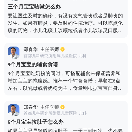
酰半胱氨酸可作为儿童化痰止咳的药物。适量饮水，
三个月宝宝咳嗽怎么办
保持室内湿度较高，经常轻拍背部，促进排痰。可以
要让医生及时的确诊，有没有支气管炎或者是肺炎的
雾化吸入儿童，缓解咳嗽症状，有利于将气管分泌物
发生。如果有肺炎，要及时的住院治疗。可以吃点化
排出体外。 如果咳嗽症状在2-3天后没有明显缓解甚
痰的药物，小儿化痰止咳颗粒或者小儿咳喘灵口服液
至恶化，你需要去医院做胸部x光检查和血常规检
等。平时一定要给宝宝多喝水，少去人多的地方，要
查。如果有细菌感染，你需要添加抗生素来控制感
注意监测体温，以免发烧，一般一周可痊愈。期间要
染。
郑春华
主任医师
轻拍宝宝后背，上下左右都要拍拍，有利于痰液稀释
首都儿科研究所附属儿童医院 儿科
咳出。
9个月宝宝的辅食食谱
9个月宝宝吃奶粉的同时，可搭配辅食来保证营养和
增加宝宝的饱腹感。推荐一个辅食食谱：早餐在6点
左右，以乳母或者奶粉为主，食量则根据宝宝自身决
定，再搭配3块饼干。在8点左右可让宝宝喝果汁补充
维生素，比如苹果汁。9点半左右可让宝宝食用鸡
郑春华
主任医师
蛋、无刺鱼肉以及蔬菜碎制成的花鱼末菜面。午餐时
首都儿科研究所附属儿童医院 儿科
间在12点左右，喝220ml左右的母乳或者配方奶即
6个月宝宝拉肚子怎么办
可。下午2点半再喝一次奶粉，到晚上6点左右，可以
如果宝宝只是轻微的拉肚子，一天三到五次，先不要