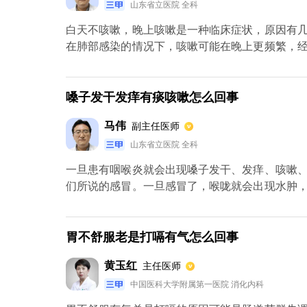
山东省立医院 全科
白天不咳嗽，晚上咳嗽是一种临床症状，原因有几
在肺部感染的情况下，咳嗽可能在晚上更频繁，
嗽可能比白天更重。2.最常见的是非典型咳嗽变
一种特殊类型的哮喘。3.例如，气道阻塞，气道
在白天更严重。简而言之，我们需要在医院进行
嗓子发干发痒有痰咳嗽怎么回事
镜检查，看看是否有任何东西在气管生长。也可
马伟
副主任医师
能是咳嗽变异型哮喘，其特点是夜间咳嗽更厉害。
山东省立医院 全科
一旦患有咽喉炎就会出现嗓子发干、发痒、咳嗽
们所说的感冒。一旦感冒了，喉咙就会出现水肿
蓝芩口服液或者蒲地蓝消炎口服液。如果咳嗽的
痰，要服用氨溴特罗口服溶液。如果是黄痰，则需
胃不舒服老是打嗝有气怎么回事
黄玉红
主任医师
中国医科大学附属第一医院 消化内科