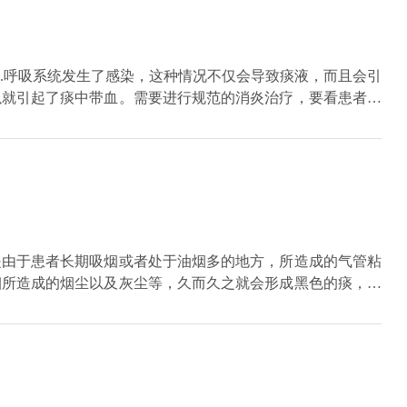
1.呼吸系统发生了感染，这种情况不仅会导致痰液，而且会引
以就引起了痰中带血。需要进行规范的消炎治疗，要看患者是
。2.支气管扩张，支气管扩张之后就会变形或塌陷，这样的
痰带血的症状。3.肿瘤，这是比较严重的一种情况，肿瘤如
而且很多肿瘤患者会有继发细菌性感染的情况，所以这个时候
是由于患者长期吸烟或者处于油烟多的地方，所造成的气管粘
烟所造成的烟尘以及灰尘等，久而久之就会形成黑色的痰，出
，还需要做药物过敏的实验等检查项目，然后可以根据病原体
进行戒烟，改善生活环境，这样就有利于改善肺部的器官功