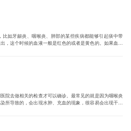
胀、疼痛，甚至局部发热。就像身体上的疖子。无论疖子是大
于细菌感染。如果有局部创伤，也会有局部红肿、发热和疼痛
，引起咳嗽、咽喉红肿。在哭或说得太多之后，喉咙也可能出
不要进入这样一个误区:如果你说你的喉咙是红色的，就会有
疗咳嗽的目的不是减轻咳嗽，而是消除痰，因为分泌物是粘稠
排出呼吸道，细菌进入后会附着在痰液上。此时，痰成为细菌
，比如牙龈炎、咽喉炎、肺部的某些疾病都能够引起痰中带
感染。因此，治疗的主要目的是消除痰和使分泌物变稀，以便
吐出，这个时候的血液一般是红色的或者是黄色的。如果血液
，时间一长也就会引起痰中带血。若是出血严重的话，就需要
根据病情对症治疗，防止恶性病变。
到医院去做相关的检查才可以确诊。最常见的就是因为咽喉炎
感染所导致的，会出现水肿、充血的现象，很容易会出现干咳
无痰干咳的现象，另外也有可能是由于咳嗽变异性哮喘所导致