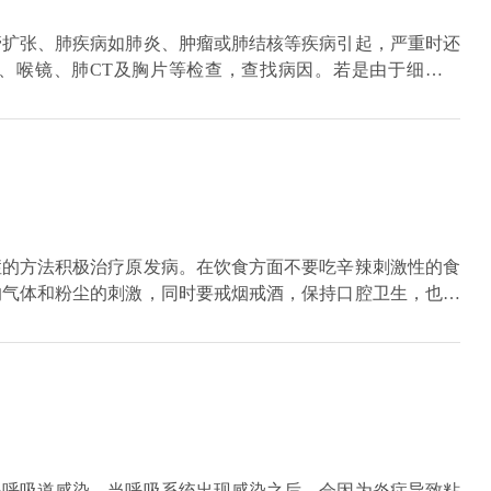
管扩张、肺疾病如肺炎、肿瘤或肺结核等疾病引起，严重时还
、喉镜、肺CT及胸片等检查，查找病因。若是由于细菌感
需要抗结核治疗；肺部有肿瘤则需进行手术或化疗、靶向药物
症的方法积极治疗原发病。在饮食方面不要吃辛辣刺激性的食
的气体和粉尘的刺激，同时要戒烟戒酒，保持口腔卫生，也可
用控制胃酸以及胃肠动力的药物进行治疗，如果同时伴有其他
内分泌紊乱等，要及时治疗原发病，在原发病在得到控制的情
老年病人出现嗓子不舒服，及时去正规医院，在专业医生的指
嗓子不舒服的原因，有可能是咽喉部疾病引起的。
是呼吸道感染。当呼吸系统出现感染之后，会因为炎症导致粘