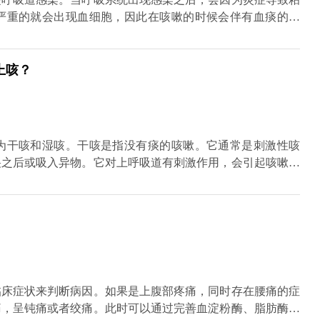
严重的就会出现血细胞，因此在咳嗽的时候会伴有血痰的症
症状，出现支气管扩张症状之后，气管内会聚集大量的痰液，
就会导致痰液中有血。此外，肺结核也是引发这一症状的重要
上咳？
为干咳和湿咳。干咳是指没有痰的咳嗽。它通常是刺激性咳
哭之后或吸入异物。它对上呼吸道有刺激作用，会引起咳嗽。
吸道粘膜上仍有许多绒毛。当粘膜受到刺激产生分泌物时，绒
外摆动的过程中，它会加速呼吸，气流会迅速向外流动，引起
是正常的。所以咳嗽在大多数情况下是好事，而不是坏事。不
，也就是说，它肯定会落在湿咳嗽上。那些不咳嗽但患有肺炎
分泌物，但他们不能咳出来，所以不要认为孩子咳嗽是一件坏
意味着粘膜损伤，需要修复。如果儿童经常咳嗽，这意味着呼
人受到刺激时会咳嗽。然而，如果粘膜受损，或者在受伤后没
临床症状来判断病因。如果是上腹部疼痛，同时存在腰痛的症
刺激做出反应，特别是容易咳嗽。咳嗽有三个步骤:刺激呼吸
痛，呈钝痛或者绞痛。此时可以通过完善血淀粉酶、脂肪酶以
长说，孩子没有发烧，为什么咳嗽不好？事实上，这是正在修