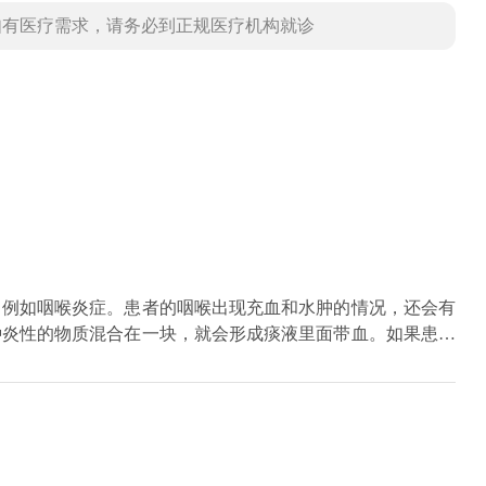
如有医疗需求，请务必到正规医疗机构就诊
，例如咽喉炎症。患者的咽喉出现充血和水肿的情况，还会有
种炎性的物质混合在一块，就会形成痰液里面带血。如果患者
血迹的。另外结核也可能会导致患者咳血的情况。此外肿瘤也
肿瘤患者在并发感染情况下，也会导致咳出来的痰有血。