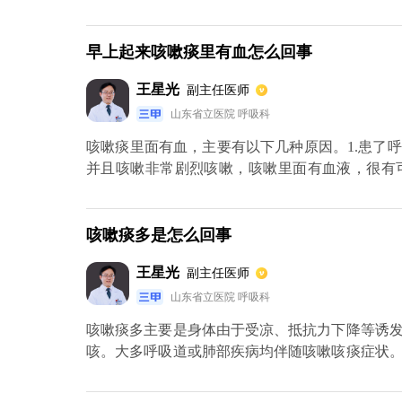
及腹部ct来进行检查诊断。此外，胸绞痛也可能
复的呼吸道粘膜是病毒和细菌的感染，它们附着
背部疼痛，此时要考虑心肌梗死的可能，需要化
的分泌物因此，发烧是身体利用免疫系统的过程
胃不舒服后背痛的主要原因，病情较重的话，还会
早上起来咳嗽痰里有血怎么回事
病毒和细菌在体内的复制不会继续。人体免疫系
他部位的粘膜开始排出细菌。这个过程也是一种
王星光
副主任医师
咳嗽和轻度咳嗽咳嗽的位置和性质不同。浅咳短
山东省立医院 呼吸科
来像是来自胸腔。浅咳和深咳有一个比较容易区
很快，听起来很短，而深咳的时间相对较长。永
咳嗽痰里面有血，主要有以下几种原因。1.患了
我们的鼻子和喉咙到气管和肺，整个呼吸系统都
并且咳嗽非常剧烈咳嗽，咳嗽里面有血液，很有
经常觉得孩子咳嗽时病情较重，痰多。咳嗽会吐
疗，同时还要服用止血的药物。2.如果患者发低
涕大多是浅咳，因为上呼吸道的分泌物更容易咳
差，体重有明显的减轻情况，这很有可能是肺结核
往没有能力咳出痰来。这时，你会觉得孩子咳嗽
疾病，很有可能会得了肺癌。患者最好要到医院做
咳嗽痰多是怎么回事
白天不咳嗽，晚上不咳嗽？如果你白天不咳嗽，
出现了异常，也会导致患者有轻微的咳嗽的，甚至
王星光
副主任医师
咳嗽，主要是流鼻涕，但晚上咳嗽更严重。这是
能通过流鼻涕的过程排出，而流鼻涕会流回喉咙
山东省立医院 呼吸科
到孩子的病情正在恶化，事实并非如此。无论白
咳嗽痰多主要是身体由于受凉、抵抗力下降等诱发
嗽得更厉害，晚上咳嗽得相对较轻，因此深度咳
咳。大多呼吸道或肺部疾病均伴随咳嗽咳痰症状
是细菌感染。细心的父母可能会发现孩子咳嗽时
比较常见的，会有大量脓痰咳出，每日有几十毫
炎症。喉咙发炎并不意味着细菌感染。炎症是一
现会伴随大量咳嗽脓痰，可以到医院进行胸部CT