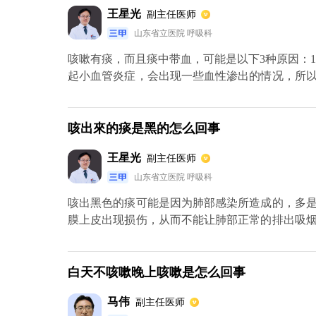
王星光
副主任医师
山东省立医院 呼吸科
咳嗽有痰，而且痰中带血，可能是以下3种原因：
起小血管炎症，会出现一些血性渗出的情况，所
受到什么感染，再选择抗生素或抗病毒药物来治疗
话它周围的血管会出现病变，这样就会引起咳嗽有
果侵犯了血管，那么血管会破裂，所以会咳血。
咳出來的痰是黑的怎么回事
会咳嗽有痰。肿瘤一般需要尽早进行手术。
王星光
副主任医师
山东省立医院 呼吸科
咳出黑色的痰可能是因为肺部感染所造成的，多
膜上皮出现损伤，从而不能让肺部正常的排出吸
现气管感染的情况。患者需要对痰液做细菌培养
进行适当的抗生素治疗。有抽烟习惯的患者还要
能。
白天不咳嗽晚上咳嗽是怎么回事
马伟
副主任医师