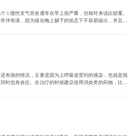
个:1.慢性支气管炎通常在早上很严重，但相对来说比较重。
经常伴有痰，因为痰在晚上躺下的状态下不容易咳出，并且咳
异型哮喘，其特征是长期咳嗽，通常在晚上和早上较重。这是
中有新的有机体。平卧状态下气道阻塞更明显。咳嗽在晚上比
检查，进行血液测试，看看是否有任何感染，并做必要的气管
以做实验性治疗，如果根据咳嗽变异型哮喘治疗效果好，那可
、还有痰的情况，主要是因为上呼吸道受到的感染，也就是我
，同时也有炎症。在治疗的时候建议使用消炎类的药物，比如
特别厉害，建议可以增加止咳化痰的药。如果咳出来的是白
要服用肺力咳合剂。