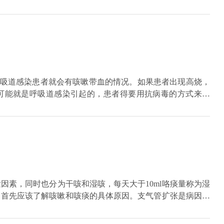
会引发这种症状，此时多表现为上腹部隐痛，或者伴有左侧肩
在呼吸道表面，刺激粘膜，粘膜会分泌一种能抵抗病毒和细菌
验血液和心电图检查来进行确诊。还有胃食管反流病也是引发
。发烧已经停止，这意味着病毒和细菌已经被免疫系统抑制。
累及胸骨后不适，建议通过电子胃镜检查。
统已经处于领先地位。这时，鼻子、喉咙、气管、支气管和其
刺激，所以孩子不会发烧，而是开始咳嗽，分泌物增多。深度
而迅速，通常在喉咙里，而深咳在气管、支气管或肺里，听起
分的特点，就是看咳嗽的声音是长还是短，浅咳时咳嗽的频率
远不要根据分泌物的量来判断孩子的浅咳嗽或深咳嗽。因为从
呼吸道感染患者就会有咳嗽带血的情况。如果患者出现高烧，
是分泌腺，而且分泌物可以在浅咳和深咳中找到。此外，我们
可能就是呼吸道感染引起的，患者得要用抗病毒的方式来治
出一些痰和大量鼻涕。事实上，情况正好相反。孩子的痰和鼻
烧咳嗽里面带血，而且还有咯血的情况，并且自己的食欲比较
出来，而且病情并不严重。而深度咳嗽因为位置较低，儿童往
引起的。3.一旦老年人有咳中带血的情况，或者患者有肺部
得很厉害，或者咳嗽后不觉得轻松，这时候病情就更严重了。
个胸部的ct，看看是不是得了肺癌。4.此外患者的凝血功能
晚上就会轻微咳嗽。如果孩子有轻微的咳嗽，通常很少在白天
咳嗽里面带一点点血迹。
因为当孩子平躺时，他的喉咙处于低水平，鼻腔中的分泌物不
，刺激喉咙，引起咳嗽，使孩子经常在晚上咳嗽，并使父母感
天还是晚上，深度咳嗽都是相同的咳嗽，甚至有些儿童白天咳
因素，同时也分为干咳和湿咳，每天大于10ml咯痰量称为湿
嗽的儿童可以睡得更好。你能服用消炎药吗？喉咙发炎并不总
。首先应该了解咳嗽和咳痰的具体原因。支气管扩张是病因中
喉咙红肿。他们担心孩子的炎症，所以他们想用抗生素来缓解
升到上百毫升的量，另外肺脓肿也是一种病因，主要的症状表
个大概念。细菌感染只是其中的一小部分。炎症和细菌感染是
或拍胸片来确诊，尽早配合医生治疗。