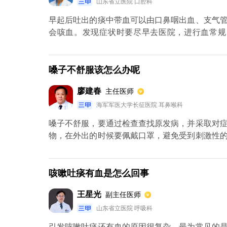
山东省立医院 口腔科
早起后吐出的痰中带血可以由口鼻咽出血、支气
会咳血。发现症状时要尽早去医院，进行血常规
染，可使用抗生素进行抗感染治疗；结核感染则
治疗等。
嗓子不舒服该怎么办呢
廖建春
主任医师
海军军医大学长征医院 耳鼻喉科
嗓子不舒服，要通过检查查找原发病，并采取对
物，在外出的时候要佩戴口罩，避免受到刺激性
通过中药含片进行治疗，症状比较轻微的，可使
不适的症状，例如重度贫血、甲状腺功能低下、
况下，嗓子不舒服的情况会自然缓解，如果是中
咳嗽吐痰有血是怎么回事
导下做相关检查，排除是肿瘤性疾病引起的，导致
王星光
副主任医师
山东省立医院 呼吸科
引发咳嗽吐痰还有血的原因很复杂，最为常见的