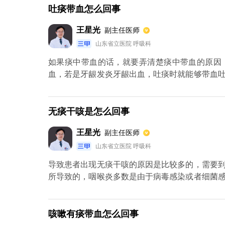
不一样的。什么是炎症？炎症的特征是发红、肿
吐痰带血怎么回事
是小，局部都会胀大，并感到有点痛和热。它属
的炎症反应，但不是细菌感染。病毒刺激呼吸道
王星光
副主任医师
现红肿。这些导致咽喉红肿的原因不是细菌感染。
山东省立医院 呼吸科
炎症，如果有炎症，你必须使用抗生素。我们治
的，含有许多蛋白质成分。如果这些分泌物没有
如果痰中带血的话，就要弄清楚痰中带血的原因
快速繁殖的良好培养基，导致双重感染，即继发
血，若是牙龈发炎牙龈出血，吐痰时就能够带血
更容易排泄，而不给细菌繁殖的机会。
来自肺部或者咽部，肺部出现炎症或者肺火旺盛
去医院及时就诊，最好拍个胸片检查下肺部情况，
无痰干咳是怎么回事
王星光
副主任医师
山东省立医院 呼吸科
导致患者出现无痰干咳的原因是比较多的，需要
所导致的，咽喉炎多数是由于病毒感染或者细菌
发生，因为局部发炎会导致分泌物比较少，出现
的，在治疗方面需要配合雾化吸入来治疗。
咳嗽有痰带血怎么回事