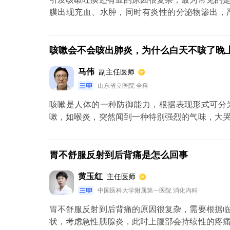
膜出现充血、水肿，同时有炎性的分泌物渗出，
状。还有支气管扩张也是引发咳嗽吐痰伴有血的
同时导致周围的小血管发生渗血，在咳嗽的时候
原因，也应该积极的进行排查。
咳嗽会不会咳出肺炎，为什么白天不咳了晚
马伟
副主任医师
山东省立医院 全科
咳嗽是人体的一种防御能力，根据表现形式可分
嗽，如喉炎，突然闻到一种特别强烈的气味，大
湿咳是指有痰的咳嗽，咳嗽是为了排出分泌物呼
毛会摆动得更快，从而将分泌物推出体外。在向
咳嗽。咳嗽孩子的咳嗽首先意味着他的防御能力
胃不舒服反射到后背痛是怎么回事
管引起咳嗽的原因是什么，分泌物最终都会出现
黄玉红
主任医师
的孩子身体防御能力差，因为他们的肺里有很多
事。孩子没有发烧，为什么咳嗽还是不好？咳嗽
中国医科大学附属第一医院 消化内科
吸道粘膜有问题，处于高度敏感状态。我们正常
胃不舒服反射到后背痛的原因很复杂，需要根据
有得到修复，它将变得非常脆弱，并且会对轻微的
状，考虑急性胰腺炎，此时上腹部会持续性的疼
道粘膜的因素、咳嗽过程和咳嗽后的修复有些家