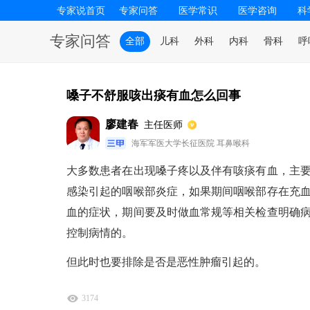
专家说首页
专家问答
医学常识
医学咨询
科
专家问答
全部
儿科
外科
内科
骨科
呼
嗓子不舒服咳出痰有血怎么回事
廖建春
主任医师
海军军医大学长征医院 耳鼻喉科
大多数患者在出现嗓子疼以及伴有咳痰有血，主
感染引起的咽喉部炎症，如果期间咽喉部存在充
血的症状，期间要及时做血常规等相关检查明确
控制病情的。
但此时也要排除是否是恶性肿瘤引起的。
3174