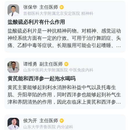
添加在食物之中，当然也能够泡水喝，但是要注意，
张保华
主任医师
最好不要每天都喝藏红花，毕竟是药材，一般每个周
首都医科大学附属北京安定医院 精神科
泡茶来喝1~2次就行。另外要看每个人具体的体质，
盐酸硫必利片有什么作用
体质不同，用量方面也会有差异，不能盲目大量的饮
盐酸硫必利片是一种抗精神药物。对精神、感觉运动
用，具体用量应该遵医嘱。藏红花可以保护心脏，而
神经系统方面有一定的疗效。可用于治疗舞蹈症、头
且还能够预防心梗、脑梗。
痛、乙醇中毒等症状。长期服用可能会引起嗜睡、闭
经、头晕、出汗等症状，若是患有肾脏功能障碍的人
群也不宜服用，防止出现不良反应。
谭维勇
副主任医师
山东中医药大学附属医院 中医免疫内科
黄芪能和西洋参一起泡水喝吗
黄芪主要能够起到利水消肿和补益中气以及托毒生
肌、升阳举陷的作用，同时西洋参也能够起到补气生
津和养阴清热的作用，因此在临床上黄芪和西洋参是
可以一起泡水喝的。这两种药材是能够起到补气养阴
和止渴作用，黄芪和西洋参不仅能够泡水喝，同时也
侯为开
主任医师
可以泡酒来口服。
山东大学齐鲁医院 内分泌科