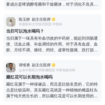
要成分是啤酒酵母菌和干燥菌体，对于消化不良具有
很好的疗效，因此当消化不良患者出现胃胀气，腹痛
以及呕吐等现象，利用干酵母片可以有效缓解。另外
陈玉静
副主任医师
干酵母片对于营养不良以及身体缺乏维生素B也有很
首都医科大学宣武医院 中医科
好的补充效果。干酵母片的用法用量需要根据实际情
当归可以泡水喝吗？
况决定，成人患者一般每天需要服用三次，一次三至
当归属于一味具有补血功效的中药材，能起到润肠通
六片。儿童需要根据自身的体重以及年龄来决定究竟
便、活血止痛、补血调经的作用。对于具有血虚、血
应该服用多少。不过服用干酵母片时需要首先查明自
瘀、月经不调、痛经、闭经、虚寒性腹痛、跌打损
己的病因，不要盲目使用，否则会引起不良后果。
伤、痈积疮疡、风寒、痹痛以及血虚、肠燥、便秘等
症状的人来说，当归可以泡水喝，而且还能够每天
谭维勇
副主任医师
喝。但是如果自身没有症状，则不需要额外补充一些
山东中医药大学附属医院 中医免疫内科
物质，因此没必要喝当归水，应该根据自身的情况和
藏红花可以长期泡水喝吗
需求来选择。
藏红花属于一种保健品，而且是比较名贵的，它的特
点是比较温和。其实藏红花就是一种植物的雌蕊柱头
属于纯天然生长的，所以藏红花是可以长期使用的，
基本上没有什么副作用。另外藏红花还可以作为作料