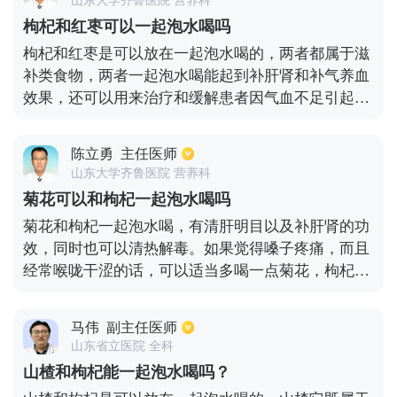
枸杞和红枣可以一起泡水喝吗
枸杞和红枣是可以放在一起泡水喝的，两者都属于滋
补类食物，两者一起泡水喝能起到补肝肾和补气养血
效果，还可以用来治疗和缓解患者因气血不足引起的
头晕眼花、失眠多梦、手足麻木、腰膝酸软无力以及
唇舌色淡等症状表现。枸杞和红枣不仅具有较高的营
陈立勇
主任医师
养价值，其药用价值也是非常高的，枸杞中富含枸杞
山东大学齐鲁医院 营养科
多糖等营养物质，能起到抗肿瘤、抗癌等效果，有助
菊花可以和枸杞一起泡水喝吗
于增强人体免疫力。而红枣中富含丰富的铁元素，能
菊花和枸杞一起泡水喝，有清肝明目以及补肝肾的功
够帮助人体治疗身体出现的缺铁性贫血症状。
效，同时也可以清热解毒。如果觉得嗓子疼痛，而且
经常喉咙干涩的话，可以适当多喝一点菊花，枸杞可
以适当少喝一点。如果经常失眠，除了将菊花和枸杞
一起泡茶喝之外，也可以加一些五味子，来帮助调节
马伟
副主任医师
睡眠。茉莉花和玫瑰花可帮助疏肝解郁，对于要来月
山东省立医院 全科
经的妇女来讲，可活血化瘀。将菊花，枸杞和藿香或
山楂和枸杞能一起泡水喝吗？
佩兰一起服用，可健脾利湿。