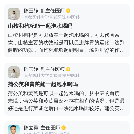
陈玉静
副主任医师
首都医科大学宣武医院 中医科
山楂和枸杞能一起泡水喝吗
山楂和枸杞是可以放在一起泡水喝的，可以代替茶
饮，山楂主要的功效就是可以促进脾胃的运化，达到
健脾的功效，而枸杞能够起到明目、滋补肝肾的作
用，对于气虚患者来说是比较合适的，如果平时睡眠
质量不太好，还可以在其中加入五味子、刺五加等，
陈玉静
副主任医师
经常适量饮用能够起到改善睡眠的作用。
首都医科大学宣武医院 中医科
蒲公英和黄芪能一起泡水喝吗
蒲公英和黄芪是可以一起泡水喝的。从中医的角度上
来说，蒲公英和黄芪虽然不存在相克的情况，但是最
好还是进行辩证之后再一块泡水喝比较好。蒲公英有
清热解毒的功效，主要用于治疗湿热黄疸、目赤肿痛
等。而黄芪主要具有补气生阳的功效，可用于治疗脾
陈立勇
主任医师
气虚、自汗等等。
山东大学齐鲁医院 营养科