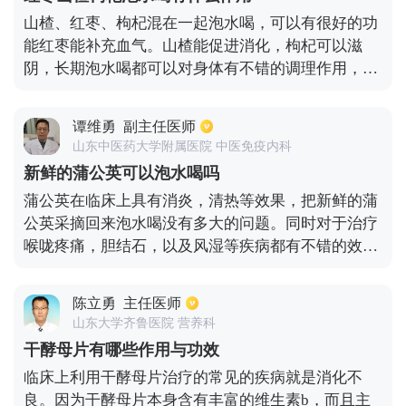
态，更是应该要经常锻炼身体。桑葚干和枸杞在泡水
山楂、红枣、枸杞混在一起泡水喝，可以有很好的功
的时候一定要注意清洗干净，使用温开水效果更好。
能红枣能补充血气。山楂能促进消化，枸杞可以滋
阴，长期泡水喝都可以对身体有不错的调理作用，脾
胃不消化时候，可以多放山楂，如果出现气血不足的
时候，多放些红枣，如果晚上睡觉时候失眠虚汗的时
谭维勇
副主任医师
候，建议多发些枸杞。
山东中医药大学附属医院 中医免疫内科
新鲜的蒲公英可以泡水喝吗
蒲公英在临床上具有消炎，清热等效果，把新鲜的蒲
公英采摘回来泡水喝没有多大的问题。同时对于治疗
喉咙疼痛，胆结石，以及风湿等疾病都有不错的效
果，另外还能把它的花朵熬成汁，然后就能敷在脸部
的祛斑上面，一段时间之后可以淡化雀斑。如果想要
陈立勇
主任医师
坚持用蒲公英泡水喝，期间要注意分量要把控好，毕
山东大学齐鲁医院 营养科
竟它是属于凉性的，喝的太多反而会出现体寒的现
干酵母片有哪些作用与功效
象。特别是女性朋友，在月经期间更加不能触碰，否
临床上利用干酵母片治疗的常见的疾病就是消化不
则很容易就会出现痛经的情况，平常脾胃比较虚弱的
良。因为干酵母片本身含有丰富的维生素b，而且主
人群也不能喝。