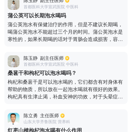
陈玉静
副主任医师
右喝，偶尔喝，也不能喝过量，什么食物都是适量食
首都医科大学宣武医院 中医科
用。
蒲公英可以长期泡水喝吗
蒲公英泡水有保健治疗的作用，但是不建议长期喝，
喝蒲公英泡水不能超过三个月的时间。蒲公英泡水是
寒性的，如果长期喝的话对于胃肠会造成损害，容易
出现胃炎或者是腹泻的情况，另外，长期喝蒲公英泡
水不仅没有好处，身体也会变得越来越虚弱。蒲公英
陈玉静
副主任医师
有清热解毒的功效，可以用于一些慢性炎症的辅助治
首都医科大学宣武医院 中医科
疗，比如可以用于结膜炎、扁桃体炎还有胃炎以及支
桑葚干和枸杞可以泡水喝吗？
气管炎等等。因为蒲公英是寒性的，所以不能长期
枸杞和桑葚干是可以泡水喝的，它们都含有对身体有
喝，需要特别注意。
帮助的物质，所以放在一起泡水喝就有很好的效果。
枸杞具有生津止渴，补血安神的功效，对于头晕症状
有着一定的缓解作用。另外桑葚干具有滋阴补阳的效
果，和枸杞放在一起泡水喝能够祛除寒气，还具有补
陈立勇
主任医师
肾的功效。另外饮食上应该多吃新鲜水果和蔬菜，多
山东大学齐鲁医院 营养科
补充蛋白质以及维生素，把体内微量元素处于平衡状
红枣山楂枸杞泡水喝有什么作用