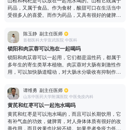
山楂和枸杞是可以放在一起泡水喝的。山楂它既属于
药品，又属于食品。作为食材，酸甜可口在生活当中
受很多人的喜爱。而作为药品，又具有很好的健脾益
胃、消食化积、活血化瘀的作用，并且几乎没有什么
副作用。枸杞药性平和，味甘微苦。对于肝肾阴虚所
陈玉静
副主任医师
引起的各种身体不适，比如头晕眼花、咳嗽等会有一
首都医科大学宣武医院 中医科
定的治疗效果，这两种中草药配伍在一起并没有明显
锁阳和肉苁蓉可以泡在一起喝吗
的禁忌。同时还能够有效调节免疫功能，起到延缓衰
锁阳和肉苁蓉可以一起用，它们都是温性药，都属于
老，促进造血，保肝护肝，降血糖，降血脂等的作
多年生的寄生类草本植物。肉苁蓉对大肠有刺激性作
用。
用，可以加快肠道蠕动，对大肠水分吸收有抑制作
用。锁阳膳食纤维含量丰富，对滋润肠道有很好的作
用，所以两者一起服用可以起到缓解便秘的作用，同
谭维勇
副主任医师
时，把两者放在一起做汤、煮茶或者放在粥里一起熬
山东中医药大学附属医院 中医免疫内科
着喝，还能够壮阳补肾，对治疗遗精效果也很好。但
黄芪和红枣可以一起泡水喝吗
是需要注意的是不能长时间饮用。
黄芪和红枣是可以泡水喝的，而且可以长期饮用，它
有补气血的功效，健脾胃，对人身体体质有很好的改
善作用，而且效果也比较不错。如果患者免疫力低