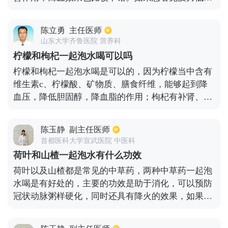
下，身体虚弱，很容易受到细菌以及病毒的感染，这
个时候就可以用黄芪和红枣一起泡水来喝，同时也需
陈立勇
主任医师
要做一些运动，这样效果会更加好。体质虚弱的人，
山东大学齐鲁医院 营养科
除了喝黄芪红枣水之外，也可以做些有氧运动，泡
柠檬和枸杞一起泡水喝可以吗
脚，保证有充足的睡眠，有合理的膳食等，这样对提
柠檬和枸杞一起泡水喝是可以的，因为柠檬当中含有
高体质也是有很大帮助。
维生素c、柠檬酸、矿物质、膳食纤维，能够起到降
血压，降低胆固醇，降血脂的作用；枸杞有补肾、滋
阴、清肝明目的作用，如果将柠檬和枸杞放在一起泡
水喝，能够有效的抗衰老、滋补肝肾、使人体的免疫
陈玉静
副主任医师
力增强。
首都医科大学宣武医院 中医科
荷叶和山楂一起泡水有什么功效
荷叶以及山楂都是常见的中草药，两种中草药一起泡
水喝是有好处的，主要的功效是助于消化，可以预防
冠状动脉粥样硬化，同时还具有降火的效果，如果长
期喝，可以减肥。但是需要注意的是不要空腹的时候
喝，不然对于胃部会有伤害。可以在饭后半个小时左